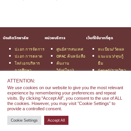
บัณฑิตวิทยาลัย
หน่วยบริการ
เว็บที่ใช้มากที่สุด
ป.เอก การจัดการ
ศูนย์สารสนเทศ
ทะเบียน/วัดผล
ป.เอก การตลาด
OPAC ค้นหนังสือ
แนะแนว/ทุนกู้
โท/เอกบริหาร
ค้นงาน
ยืม
การศึกษา
วิจัย(ใหม่)
Gened/รายวิชา
โท/เอกเทคโนฯ
สมัครเรียน
งานวิจัย ม.สยาม
ATTENTION:
สารสนเทศ
รวมหลักสูตร
หอสมุดกลาง
We use cookies on our website to give you the most relevant
ป.โท จัดการฯ
ป.โท MBA
experience by remembering your preferences and repeat
วิศวกรรม
คณะ
visits. By clicking “Accept All”, you consent to the use of ALL
the cookies. However, you may visit "Cookie Settings" to
ป.โท นิติศาสตร์
บริหารธุรกิจ
provide a controlled consent.
ป.โท MBA/IMBA
Cookie Settings
Accept All
© 2026 e-Research | Siam University