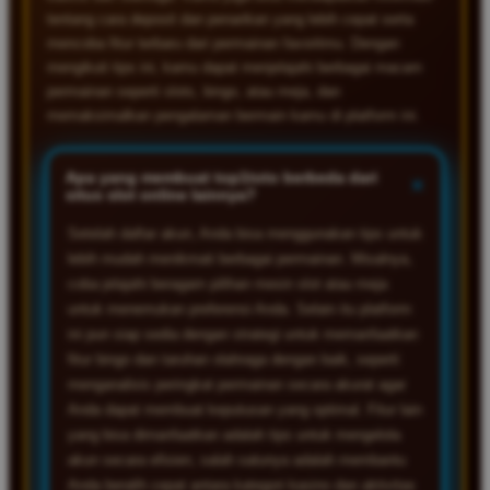
tentang cara deposit dan penarikan yang lebih cepat serta
mencoba fitur terbaru dari permainan favoritmu. Dengan
mengikuti tips ini, kamu dapat menjelajahi berbagai macam
permainan seperti slots, bingo, atau meja, dan
memaksimalkan pengalaman bermain kamu di platform ini.
Apa yang membuat top1toto berbeda dari
+
situs slot online lainnya?
Setelah daftar akun, Anda bisa menggunakan tips untuk
lebih mudah menikmati berbagai permainan. Misalnya,
coba jelajahi beragam pilihan mesin slot atau meja
untuk menemukan preferensi Anda. Selain itu platform
ini pun siap sedia dengan strategi untuk memanfaatkan
fitur bingo dan taruhan olahraga dengan baik, seperti
menganalisis peringkat permainan secara akurat agar
Anda dapat membuat keputusan yang optimal. Fitur lain
yang bisa dimanfaatkan adalah tips untuk mengelola
akun secara efisien, salah satunya adalah membantu
Anda beralih cepat antara kategori kasino dan aktivitas