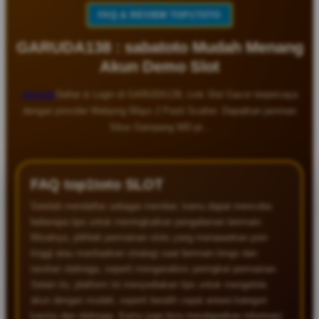
FAQ & REVIEW TOP1TOTO
GARUDA138 : sabatoto Mudah Menang
Akun Demo Slot
top1toto
Daftar & Login di GARUDA138, Link Slot Gacor terpercaya
dengan provider Mahjong Ways 2 Pasti Scatter. Dapatkan jaminan
Situs Gampang WD pr...
FAQ top1toto SLOT
Setelah mendaftar sebagai member, kamu dapat mencoba
beberapa tips untuk meningkatkan pengalaman bermain.
Misalnya, pilihlah permainan slots yang menawarkan poin
tinggi atau manfaatkan strategi saat bermain bingo dan
taruhan olahraga, seperti menganalisis peringkat permainan.
Selain itu, platform ini menyediakan tips untuk mengelola
akun dengan mudah, seperti beralih cepat antara kategori
kasino dan olahraga. Kamu juga bisa mendapatkan informasi