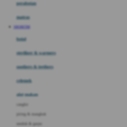
perabotan
Happy Tummy
Hauck
matras
Havaianas
SBOBET88
Hegen
botol
Hot Wheels
sterilizer & warmers
Hybrid
soothers & teethers
I
Inlacta DHA
celemek
Interlac
alat makan
Ivenet
cangkir
J
piring & mangkuk
Jack N Jill
sendok & garpu