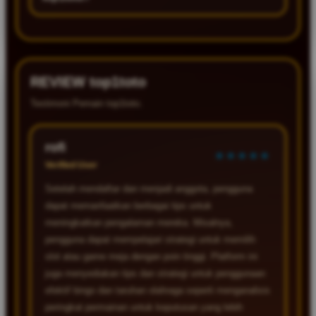
strategi untuk taruhan olahraga, seperti menganalisis
secara efisien, seperti beralih antara kategori permainan
memungkinkan Anda mempertaruhkan prediksi
peringkat permainan atau liga untuk membuat
Setelah register sebagai anggota, kamu bisa langsung
dengan cepat, memeriksa riwayat aktivitas, dan
terhadap beragam pertandingan internasional. Sebagai
keputusan yang lebih tepat sasaran. Selain itu, terdapat
menggunakan tips navigasi dan manajemen akun untuk
mengatur pengaturan privasi. Dengan memanfaatkan
anggota baru, Anda bisa belajar tips dan strategi untuk
panduan tentang cara mengatur akun kamu dengan
menjelajahi platform dengan lebih nyaman. Temukan
tips dan strategi tersebut, Anda dapat memaksimalkan
mengoptimalkan pengalaman bermain Anda. Misalnya,
mudah, misalnya beralih cepat antara kategori
beragam keseruan mulai dari slot, bingo, roulette,
pengalaman bermain di platform ini dan menjelajahi
perhatikan peringkat permainan di bagian sports untuk
REVIEW top1toto
permainan kasino dan sportsbook. Untuk pengalaman
taruhan olahraga, kasino live, hingga permainan meja
berbagai macam permainan seru secara lebih efektif.
membuat keputusan lebih strategis atau coba pahami
pengguna yang optimal, platform ini rutin memberikan
Testimoni Pemain top1toto.
dalam satu tempat. Beralih antar kategori sangat
tips berputar slot untuk mencari hasil maksimal. Selain
update tentang game terbaru serta tips untuk deposit
praktis, ditambah layanan deposit dan penarikan cepat
itu, platform ini juga menyediakan akses mudah untuk
dan penarikan uang saku dengan cepat dan aman.
yang membuat setiap sesi bermain makin lancar.
mengelola akun Anda, termasuk fitur-fitur lengkap
dina
Dengan menguasai tip dan strategi tersebut , menjadi
Jangan lupa cek update permainan terbaru untuk
★★★★★
seperti deposit, penarikan, dan update terbaru tentang
Verified User
anggota aktif di platform ini akan semakin
mendapatkan poin tinggi dan pengalaman terbaik setiap
permainan yang tersedia.
menyenangkan.
harinya.
Setelah kamu daftar sebagai anggota, eksplorasi
platform bisa menjadi pengalaman yang
menyenangkan. Kamu dapat menggunakan berbagai
tips untuk menjelajahi beragam permainan, misalnya
memilih permainan kasino dengan poin tinggi atau
mencari promo menarik. Selain itu, platform ini
menyediakan strategi untuk penggunaan efektif
berbagai macam permainan, seperti strategi untuk