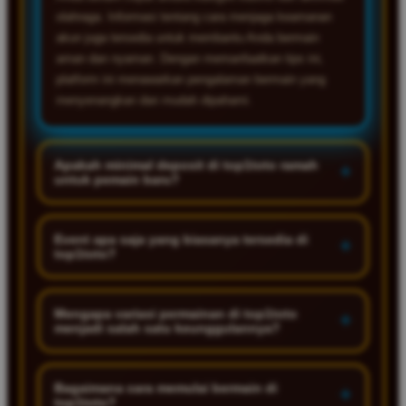
olahraga. Informasi tentang cara menjaga keamanan
akun juga tersedia untuk membantu Anda bermain
aman dan nyaman. Dengan memanfaatkan tips ini,
platform ini menawarkan pengalaman bermain yang
menyenangkan dan mudah dipahami.
Apakah minimal deposit di top1toto ramah
+
untuk pemain baru?
Setelah daftar akun, Anda dapat menjelajahi berbagai
macam pilihan permainan seperti kasino online, digital
Event apa saja yang biasanya tersedia di
+
top1toto?
slots, bingo, dan table games, atau mencoba taruhan
sports-related gaming . Platform ini menyediakan tips
Setelah daftar akun di platform, kamu dapat mulai
dan strategi untuk meningkatkan pengalaman Anda.
menjelajah beragam permainan yang tersedia seperti
Mengapa variasi permainan di top1toto
Misalnya, Anda bisa mempelajari cara memilih
+
menjadi salah satu keunggulannya?
slot, bingo, ataupun permainan meja. Misalnya, kamu
permainan yang sesuai dengan preferensi Anda atau
bisa mencoba strategi di dalam permainan slot atau
menganalisis peringkat permainan untuk membuat
Platform ini menyediakan berbagai macam permainan,
permainan bingo untuk meningkatkan
keputusan lebih tepat. Selain itu, platform ini
seperti slot digital, bingo, serta game meja kasino.
Bagaimana cara memulai bermain di
peluangmu.Platform ini juga menawarkan tips dan
+
menawarkan panduan tentang cara mengelola akun
top1toto?
Anda juga bisa menemukan taruhan olahraga yang