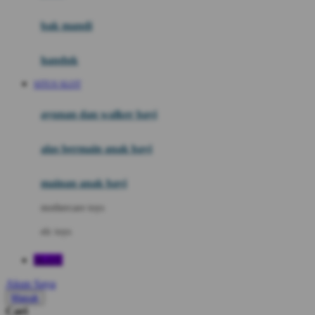
Mini Monkey
Moby
bak mandi
Momami
handuk
Mothercare
SITUS SLOT
Mustela
ayunan dan walker bayi
My Buddy Tag
My K
alas bermain anak bayi
N
mainan anak bayi
Naif
mothercare toys
Nike
elc toys
Nordic Natural
SLOT
Nuby
Akun Saya
Nuna
Masuk
Cari