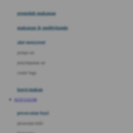
Joie
pengolah makanan
Joolz
Jujube
makanan & multivitamin
K
alat menyusui
Kiddycuts
pompa asi
Kumon
penyimpanan asi
L
cooler bags
Leapfrog
kursi makan
Leclerc
SLOT GACOR
Lee Vierra
Lillebaby
perawatan bayi
Little Bird Told Me
perawatan kulit
Little Miss Janis