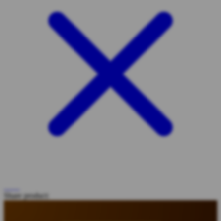
Share product: