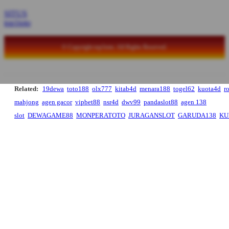
TOGEL
SITUS
top1toto
© Copyright top1toto. All Rights Reserved.
Related:
19dewa
toto188
olx777
kitab4d
menara188
togel62
kuota4d
r
mahjong
agen gacor
vipbet88
nsr4d
dwv99
pandaslot88
agen 138
slot
DEWAGAME88
MONPERATOTO
JURAGANSLOT
GARUDA138
KU