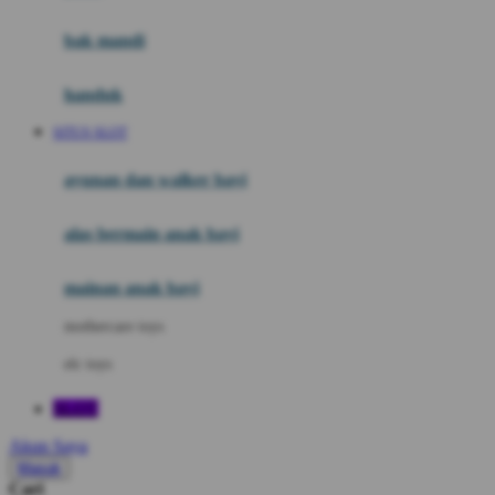
Mini Monkey
Moby
bak mandi
Momami
handuk
Mothercare
SITUS SLOT
Mustela
ayunan dan walker bayi
My Buddy Tag
My K
alas bermain anak bayi
N
mainan anak bayi
Naif
mothercare toys
Nike
elc toys
Nordic Natural
SLOT
Nuby
Akun Saya
Nuna
Masuk
Cari