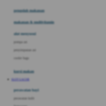
Joie
pengolah makanan
Joolz
Jujube
makanan & multivitamin
K
alat menyusui
Kiddycuts
pompa asi
Kumon
penyimpanan asi
L
cooler bags
Leapfrog
kursi makan
Leclerc
SLOT GACOR
Lee Vierra
Lillebaby
perawatan bayi
Little Bird Told Me
perawatan kulit
Little Miss Janis