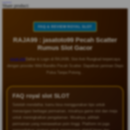
Share product:
FAQ & REVIEW ROYAL SLOT
RAJA99 : jasatoto99 Pecah Scatter
Rumus Slot Gacor
royal slot
Daftar & Login di RAJA99, Slot Anti Rungkad terpercaya
dengan provider Wild Bandito Pecah Scatter. Dapatkan jaminan Depo
Pulsa Tanpa Potong...
FAQ royal slot SLOT
Setelah mendaftar, kamu bisa menggunakan tips untuk
menavigasi berbagai permainan, misalnya game slot dan meja
untuk meningkatkan pengalaman. Misalnya, pilihlah
permainan yang menawarkan poin tinggi. Platform ini juga