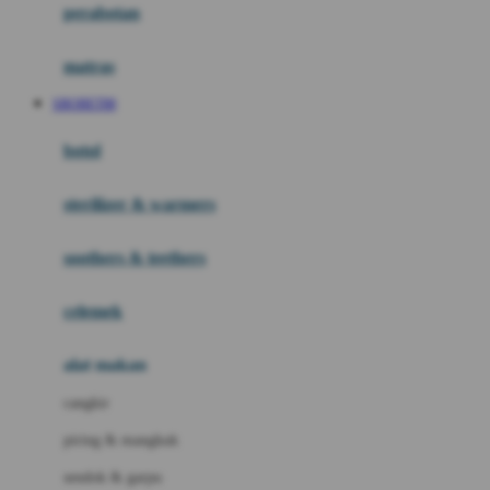
perabotan
Happy Tummy
Hauck
matras
Havaianas
SBOBET88
Hegen
botol
Hot Wheels
sterilizer & warmers
Hybrid
soothers & teethers
I
Inlacta DHA
celemek
Interlac
alat makan
Ivenet
cangkir
J
piring & mangkuk
Jack N Jill
sendok & garpu