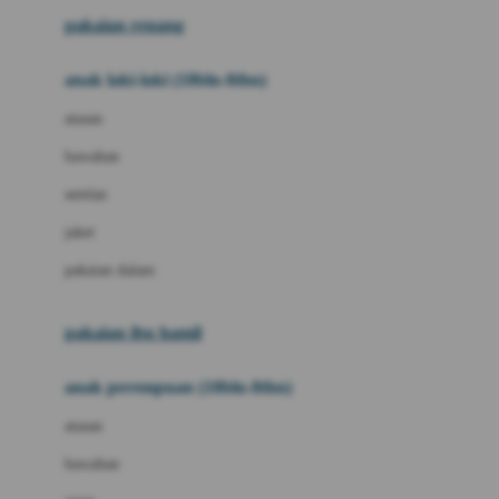
Buggygear
pakaian renang
Bumkins
anak laki-laki (18bln-8thn)
C
atasan
Cetaphil
bawahan
Chicco
setelan
Childlife
jaket
Clevamama
pakaian dalam
Cocolatte
Cottonseeds
pakaian ibu hamil
Cozy N Safe
anak perempuan (18bln-8thn)
Crane
atasan
Cybex
bawahan
D