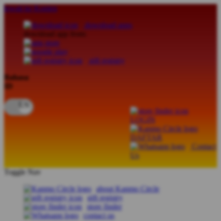
lewati ke Konten
download apps
download app from:
gift registry
Bahasa
ID
LOGIN
DAFTAR
Contact
Us
Toggle Nav
about Kanmo Circle
gift registry
store finder
contact us