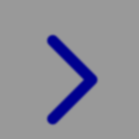
Twistshake
TY Toys
U
V
Veja
Vitaflow
Vtech
W
Waterland
Wellness