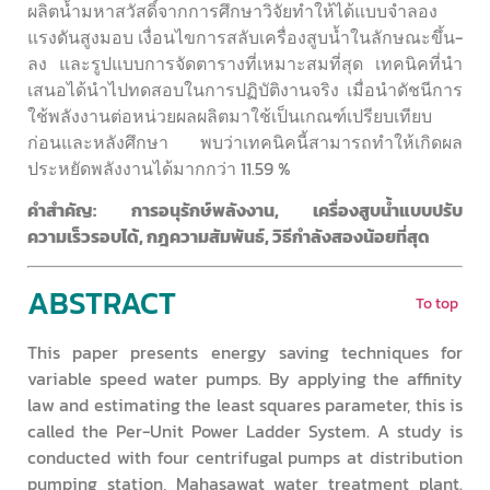
ผลิตน้ำมหาสวัสดิ์จากการศึกษาวิจัยทําให้ได้แบบจําลอง
แรงดันสูงมอบ เงื่อนไขการสลับเครื่องสูบน้ำในลักษณะขึ้น-
ลง และรูปแบบการจัดตารางที่เหมาะสมที่สุด เทคนิคที่นํา
เสนอได้นําไปทดสอบในการปฏิบัติงานจริง เมื่อนําดัชนีการ
ใช้พลังงานต่อหน่วยผลผลิตมาใช้เป็นเกณฑ์เปรียบเทียบ
ก่อนและหลังศึกษา พบว่าเทคนิคนี้สามารถทําให้เกิดผล
ประหยัดพลังงานได้มากกว่า 11.59 %
คำสำคัญ: การอนุรักษ์พลังงาน, เครื่องสูบน้ำแบบปรับ
ความเร็วรอบได้, กฎความสัมพันธ์, วิธีกําลังสองน้อยที่สุด
ABSTRACT
To top
This paper presents energy saving techniques for
variable speed water pumps. By applying the affinity
law and estimating the least squares parameter, this is
called the Per-Unit Power Ladder System. A study is
conducted with four centrifugal pumps at distribution
pumping station, Mahasawat water treatment plant.