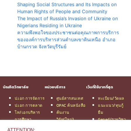
Shaping Social Structures and Its Impacts on
Human Rights of People and Community
The Impact of Russia’s Invasion of Ukraine on
Nigerians Residing in Ukraine
ความพึงพอใจของประชาชนต่อคุณภาพการบริการ
ขององค์การบริหารส่วนตำบลเขาดินเหนือ อำเภอ
บ้านกรวด จังหวัดบุรีรัมย์
บัณฑิตวิทยาลัย
หน่วยบริการ
เว็บที่ใช้มากที่สุด
ป.เอก การจัดการ
ศูนย์สารสนเทศ
ทะเบียน/วัดผล
ป.เอก การตลาด
OPAC ค้นหนังสือ
แนะแนว/ทุนกู้
โท/เอกบริหาร
ค้นงาน
ยืม
การศึกษา
วิจัย(ใหม่)
Gened/รายวิชา
โท/เอกเทคโนฯ
สมัครเรียน
งานวิจัย ม.สยาม
ATTENTION: