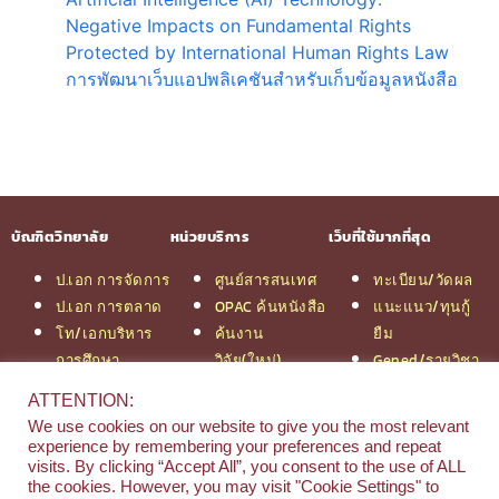
Negative Impacts on Fundamental Rights
Protected by International Human Rights Law
การพัฒนาเว็บแอปพลิเคชันสำหรับเก็บข้อมูลหนังสือ
บัณฑิตวิทยาลัย
หน่วยบริการ
เว็บที่ใช้มากที่สุด
ป.เอก การจัดการ
ศูนย์สารสนเทศ
ทะเบียน/วัดผล
ป.เอก การตลาด
OPAC ค้นหนังสือ
แนะแนว/ทุนกู้
โท/เอกบริหาร
ค้นงาน
ยืม
การศึกษา
วิจัย(ใหม่)
Gened/รายวิชา
โท/เอกเทคโนฯ
สมัครเรียน
งานวิจัย ม.สยาม
ATTENTION:
สารสนเทศ
รวมหลักสูตร
หอสมุดกลาง
We use cookies on our website to give you the most relevant
ป.โท จัดการฯ
ป.โท MBA
experience by remembering your preferences and repeat
วิศวกรรม
คณะ
visits. By clicking “Accept All”, you consent to the use of ALL
the cookies. However, you may visit "Cookie Settings" to
ป.โท นิติศาสตร์
บริหารธุรกิจ