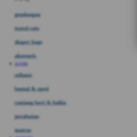
gendongan
travel cots
diaper bags
aksesoris
SLOT88
selimut
bantal & sprei
ranjang bayi & balita
perabotan
matras