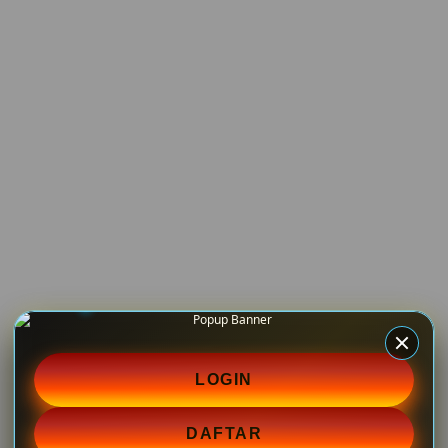
LOGIN
DAFTAR