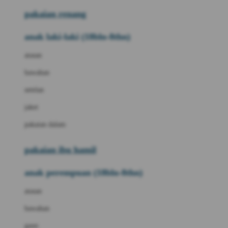
pakaian renang
anak laki-laki (18bln-8thn)
atasan
bawahan
setelan
jaket
pakaian dalam
pakaian ibu hamil
anak perempuan (18bln-8thn)
atasan
bawahan
gaun