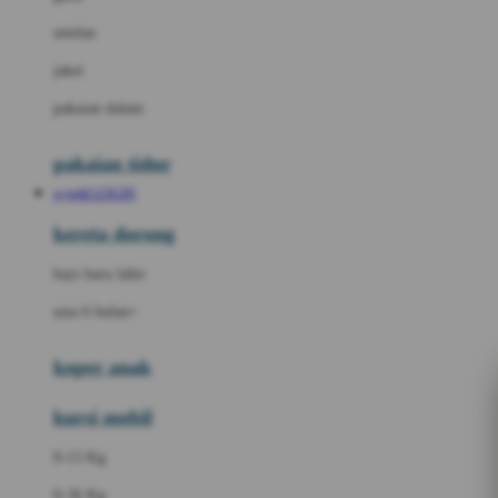
setelan
jaket
pakaian dalam
pakaian tidur
wyn4d LOGIN
kereta dorong
bayi baru lahir
usia 6 bulan+
koper anak
kursi mobil
0-13 Kg
0-36 Kg