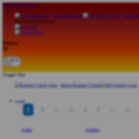
lewati ke Konten
download apps
gift reg
download app from:
Bahasa
ID
Toggle Nav
about Kanmo Circle
wyn4d
A
B
C
D
E
F
G
H
Addo
Adidas