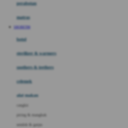
perabotan
Happy Tummy
Hauck
matras
Havaianas
SBOBET88
Hegen
botol
Hot Wheels
sterilizer & warmers
Hybrid
soothers & teethers
I
Inlacta DHA
celemek
Interlac
alat makan
Ivenet
cangkir
J
piring & mangkuk
Jack N Jill
sendok & garpu