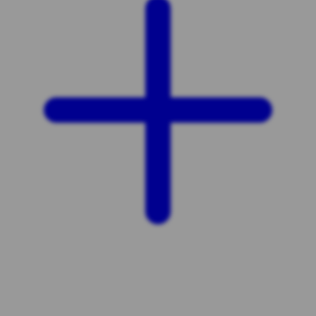
X
Xootz
Y
Yamatoya
Z
Zaxy
Zoggs
0-9
4Moms
59S