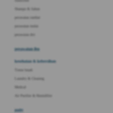
Sunscreen
London Taxi
Shampo & Sabun
Love To Dream
perawatan rambut
perawatan mulut
M
perawatan diri
Magformers
Mama's Choice
perawatan ibu
Mamas&Papas
kesehatan & kebersihan
Mamaway
Tissue basah
Maxi Cosi
Laundry & Cleaning
Megabloks
Medical
Micro
Air Purifier & Humidifier
MiDeer
Mimi & Lula
potty