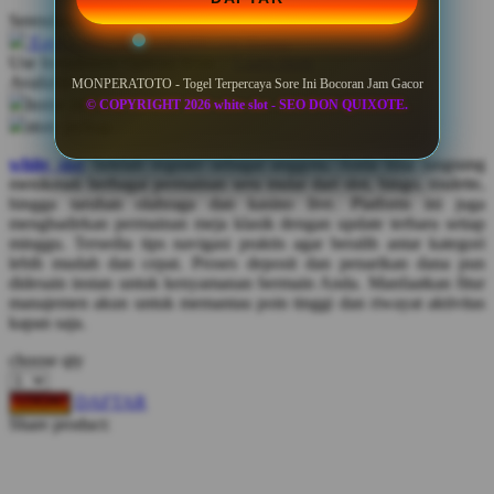
Serendah
Rp 10.000
Q
Earn
1.000.000
-
100.000.000
Bonus
Use Installment Options from
.
Laarn more
QV Baby
Available for :
MONPERATOTO - Togel Terpercaya Sore Ini Bocoran Jam Gacor
home delivery
© COPYRIGHT 2026 white slot - SEO DON QUIXOTE.
store pickup
R
white slot
Setelah register sebagai anggota, Anda bisa langsung
Real Shades
menikmati berbagai permainan seru mulai dari slot, bingo, roulette,
hingga taruhan olahraga dan kasino live. Platform ini juga
Red Castle
menghadirkan permainan meja klasik dengan update terbaru setiap
minggu. Tersedia tips navigasi praktis agar beralih antar kategori
Ribbon Madness
lebih mudah dan cepat. Proses deposit dan penarikan dana pun
didesain instan untuk kenyamanan bermain Anda. Manfaatkan fitur
S
manajemen akun untuk memantau poin tinggi dan riwayat aktivitas
kapan saja.
Sebamed
choose qty
Silver Cross
DAFTAR
LOGIN
Simply Idea
Share product:
Skip Hop
Spectra