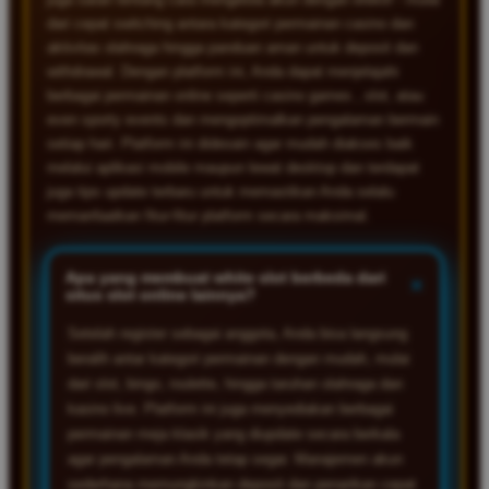
dari cepat switching antara kategori permainan casino dan
aktivitas olahraga hingga panduan aman untuk deposit dan
withdrawal. Dengan platform ini, Anda dapat menjelajahi
berbagai permainan online seperti casino games , slot, atau
even sporty events dan mengoptimalkan pengalaman bermain
setiap hari. Platform ini didesain agar mudah diakses baik
melalui aplikasi mobile maupun lewat desktop dan terdapat
juga tips update terbaru untuk memastikan Anda selalu
memanfaatkan fitur-fitur platform secara maksimal.
Apa yang membuat white slot berbeda dari
+
situs slot online lainnya?
Setelah register sebagai anggota, Anda bisa langsung
beralih antar kategori permainan dengan mudah, mulai
dari slot, bingo, roulette, hingga taruhan olahraga dan
kasino live. Platform ini juga menyediakan berbagai
permainan meja klasik yang diupdate secara berkala
agar pengalaman Anda tetap segar. Manajemen akun
sederhana memungkinkan deposit dan penarikan cepat