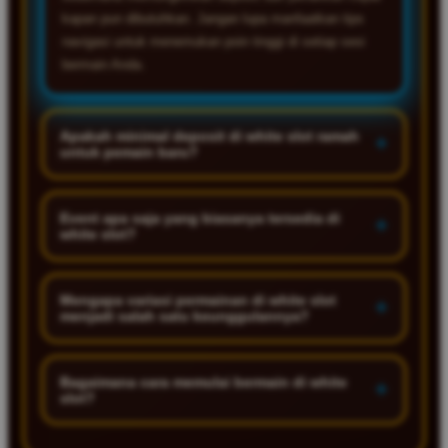
kapan pun dibutuhkan. Jangan lupa manfaatkan tips
navigasi untuk menemukan poin tinggi di setiap sesi
bermain Anda.
Apakah minimal deposit di white slot ramah
+
untuk pemain baru?
Setelah Anda register, platform menawarkan berbagai
tips dan strategi untuk memaksimalkan pengalaman
Event apa saja yang biasanya tersedia di
+
white slot?
Anda. Misalnya, Anda dapat mempelajari cara
menavigasi kategori permainan, seperti slot atau meja,
Platform ini menyediakan beragam permainan kasino
atau menggunakan poin untuk mengakses promosi
digital, termasuk slot, bingo, dan berbagai jenis
Mengapa variasi permainan di white slot
menarik. Platform ini juga menyediakan tips khusus
+
menjadi salah satu keunggulannya?
permainan meja, serta taruhan olahraga untuk beragam
untuk judi olahraga, seperti menganalisis peringkat tim
pilihan. Setelah mendaftar sebagai member dan login
untuk membuat prediksi yang lebih akurat. Untuk
Setelah menggabungkan registrasi, anggota dapat
ke akun Anda, misalnya, menggunakan tips bisa
memudahkan Anda, tersedia pula panduan penggunaan
memanfaatkan tips untuk menjelajahi berbagai macam
Bagaimana cara memulai bermain di white
membantu Anda menavigasi platform secara efisien
+
mengenai manajemen akun, mulai dari beralih antara
slot?
permainan seperti slot, bingo, dan table games.
dan menemukan permainan yang sesuai dengan
berbagai jenis permainan kasino dan aktivitas olahraga
Misalnya, Anda bisa memilih permainan dengan poin
keinginan, baik melalui kategori atau dengan mencari
Setelah mendaftar sebagai member, kamu dapat
hingga melakukan deposit dan penarikan dana dengan
tinggi atau mempelajari strategi untuk taruhan olahraga