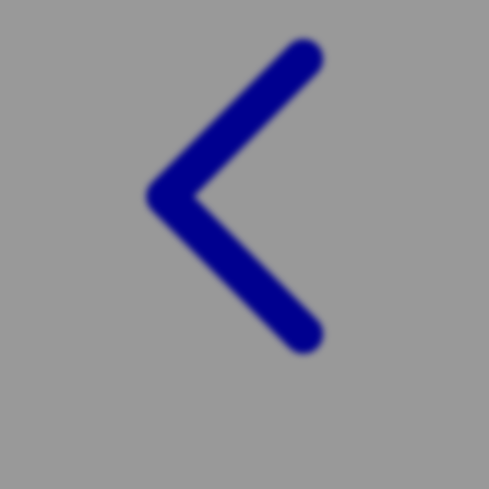
Squishmallows
Starbooks
Stick-O
Stokke
Sudocrem
Sumimo
Sunnylife
Sun-Staches
Swimava
T
Tommee Tippee
Trunki
Tutti Bambini