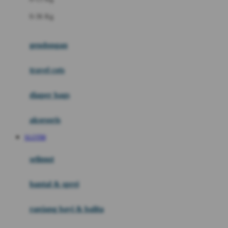
Felt So Sweet
0-36 Kg
Fisher Price
Flipper
gendongan
Friends Of Sally
travel cots
G
diaper bags
Gb
Geko
aksesoris
Graco
SLOT88
Gund
selimut
H
bantal & sprei
Habbie
Haenim
ranjang bayi & balita
Happy Horse