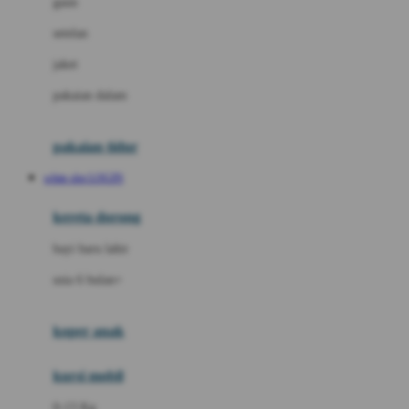
gaun
Dae Organics
setelan
Docare
jaket
Doona
pakaian dalam
Down To Earth
Drew
pakaian tidur
Dr. Brown's
white slot LOGIN
E
kereta dorong
ELC
bayi baru lahir
Ergobaby
usia 6 bulan+
Expert Care
koper anak
Ezyroller
kursi mobil
F
0-13 Kg