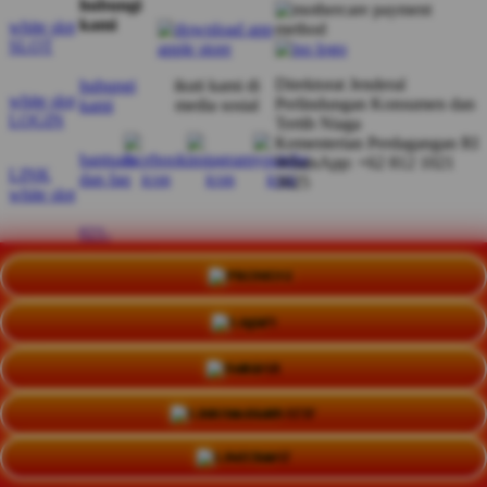
Back to top
white slot
butuh
unduh aplikasi
we accept
bantuan?
white slot
hubungi
kami
white slot
SLOT
Direktorat Jenderal
hubungi
ikuti kami di
white slot
Perlindungan Konsumen dan
kami
media sosial
LOGIN
Tertib Niaga
Kementerian Perdagangan RI
bantuan
WhatsApp: +62 812 1021
LINK
dan faq
PROMO
3625
white slot
LOGIN
021-
white slot
123456789
DAFTAR
DAFTAR
24 Hours
LINK ALTERNATIF
white slot
LINK
LIVE CHAT