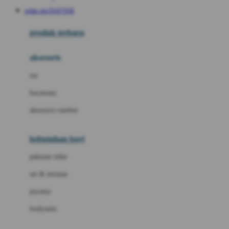
Awan
white slot DAFTAR
Azetabio
produk terbaru
B
aksesoris
Baabaasheepz
tas
Babiators
kacamata
Baby Dove
aksesoris rambut
Baby Jogger
Baby Rovega
kebutuhan bayi
Babybee
pakaian tidur
Banana Boat
set & terusan
Banz
piyama
Barbie
bodysuits
Beaba