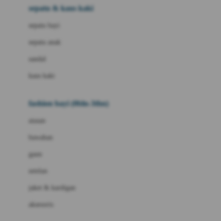
Beauty Barn
sepatu & kaus kaki
Bio Oil
sepatu bayi
Biolane
sepatu anak
Bite Fighters
sandal
Bizzi Growin
kaus kaki
Blackmores
fashion bayi (0bln-3thn)
Blooming Marvellous
atasan
Bonnels
bawahan
Bravado
gaun
Bruder
setelan
Brush Baby
jaket & kardigan
Buds Organics
aksesoris
Bugaboo