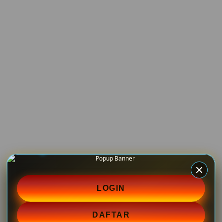
LOGIN
DAFTAR