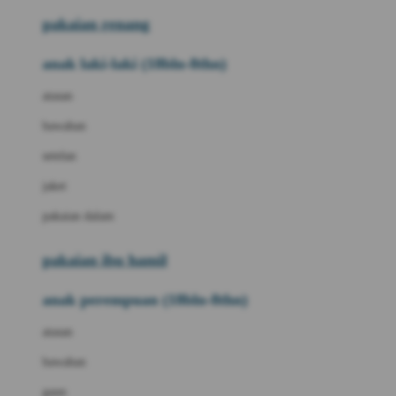
pakaian renang
anak laki-laki (18bln-8thn)
atasan
bawahan
setelan
jaket
pakaian dalam
pakaian ibu hamil
anak perempuan (18bln-8thn)
atasan
bawahan
gaun