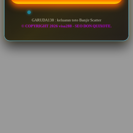
GARUDA138 : keluaran toto Banjir Scatter
© COPYRIGHT 2026 visa288 - SEO DON QUIXOTE.