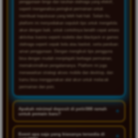
penggunaan bingo dan taruhan olahraga yang efektif,
seperti menganalisa peringkat permainan untuk
membuat keputusan yang lebih hati-hati. Selain itu,
platform ini menyediakan sepuluh tips untuk mengelola
akun dengan baik, untuk contohnya beralih cepat antara
aktivitas kasino seperti roulette dan blackjack or games
olahraga seperti sepak bola atau basket, serta panduan
aman penggunaan. Dengan mengikuti tips pengguna
bisa dengan mudah menjelajahi berbagai permainan,
memaksimalkan pengalamanya. Platform ini juga
menawarkan strategi akses mobile dan desktop, dan
kamu bisa menggunakan alat akun untuk melacak
permainan dan poin.
Apakah minimal deposit di petir388 ramah
+
untuk pemain baru?
Setelah mendaftar, kamu bisa menggunakan berbagai
tips untuk menavigasi berbagai macam permainan yang
Event apa saja yang biasanya tersedia di
+