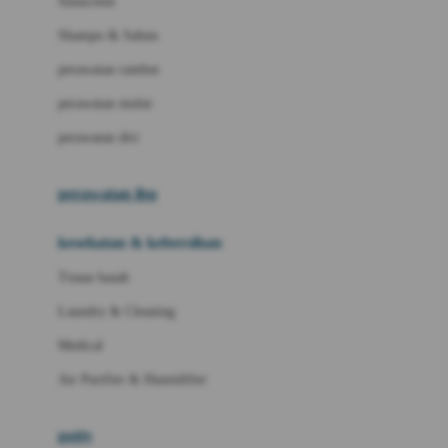
Sunscreen
London Taxi
Shampo & Sabun
Love To Dream
perawatan rambut
perawatan mulut
M
perawatan diri
Magformers
Mama's Choice
perawatan ibu
Mamas&Papas
kesehatan & kebersihan
Mamaway
Tissue basah
Maxi Cosi
Laundry & Cleaning
Megabloks
Medical
Micro
Air Purifier & Humidifier
MiDeer
Mimi & Lula
potty