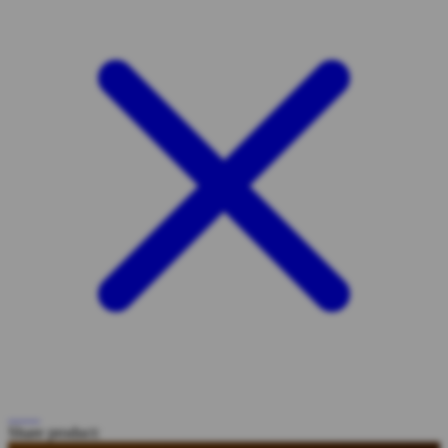
Share product: