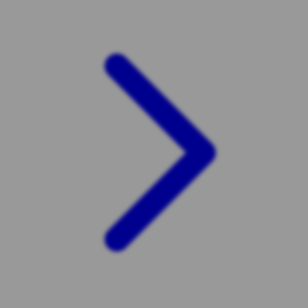
Twistshake
TY Toys
U
V
Veja
Vitaflow
Vtech
W
Waterland
Wellness