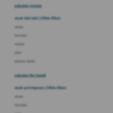
Buggygear
pakaian renang
Bumkins
anak laki-laki (18bln-8thn)
C
atasan
Cetaphil
bawahan
Chicco
setelan
Childlife
jaket
Clevamama
pakaian dalam
Cocolatte
Cottonseeds
pakaian ibu hamil
Cozy N Safe
anak perempuan (18bln-8thn)
Crane
atasan
Cybex
bawahan
D