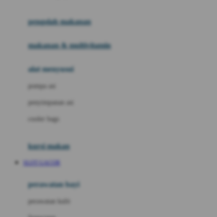
Joie
pengolah makanan
Joolz
Jujube
makanan & multivitamin
K
alat menyusui
Kiddycuts
pompa asi
Kumon
penyimpanan asi
L
cooler bags
Leapfrog
kursi makan
Leclerc
SLOT GACOR
Lee Vierra
Lillebaby
perawatan bayi
Little Bird Told Me
perawatan kulit
Little Miss Janis