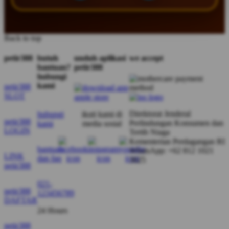
‹
›
Back to top
petir388
butuh
unduh aplikasi
we accept
bantuan?
petir388
hubungi
kami
petir388
SLOT
Direktorat Jenderal
hubungi
ikuti kami di
petir388
Perlindungan Konsumen dan
kami
media sosial
LOGIN
Tertib Niaga
Kementerian Perdagangan RI
bantuan
WhatsApp: +62 812 1021
LINK
dan faq
3625
petir388
021-
petir388
123456789
DAFTAR