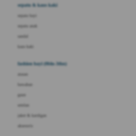
Beauty Barn
sepatu & kaus kaki
Bio Oil
sepatu bayi
Biolane
sepatu anak
Bite Fighters
sandal
Bizzi Growin
kaus kaki
Blackmores
fashion bayi (0bln-3thn)
Blooming Marvellous
atasan
Bonnels
bawahan
Bravado
gaun
Bruder
setelan
Brush Baby
jaket & kardigan
Buds Organics
aksesoris
Bugaboo