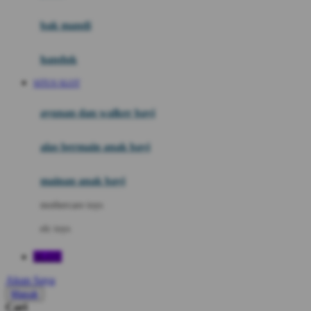
Mini Monkey
Moby
bak mandi
Momami
handuk
Mothercare
SITUS SLOT
Mustela
ayunan dan walker bayi
My Buddy Tag
My K
alas bermain anak bayi
N
mainan anak bayi
Naif
mothercare toys
Nike
elc toys
Nordic Natural
SLOT
Nuby
Akun Saya
Nuna
Masuk
Cari