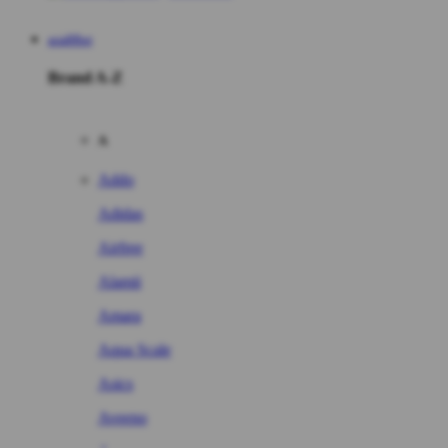
asia88bet
Brand A-Z
A
Addo
Adidas
Airfree
Alamii
Amara
Aqua Scale
Asics
Aveeno