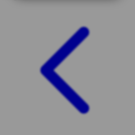
Squishmallows
Starbooks
Stick-O
Stokke
Sudocrem
Sumimo
Sunnylife
Sun-Staches
Swimava
T
Tommee Tippee
Trunki
Tutti Bambini