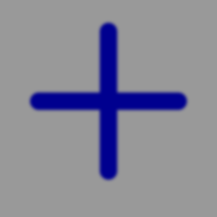
X
Xootz
Y
Yamatoya
Z
Zaxy
Zoggs
0-9
4Moms
59S