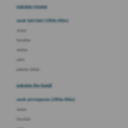
Buggygear
pakaian renang
Bumkins
anak laki-laki (18bln-8thn)
C
atasan
Cetaphil
bawahan
Chicco
setelan
Childlife
jaket
Clevamama
pakaian dalam
Cocolatte
Cottonseeds
pakaian ibu hamil
Cozy N Safe
anak perempuan (18bln-8thn)
Crane
atasan
Cybex
bawahan
D