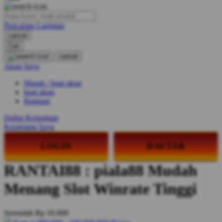
O
Pencarian Lanjutan
Oh Ma Grain
cancel
Okiedog
Cari
cancel
P
Akun Saya
Masuk / buat akun
Peachy
buat akun
Phil & Ted's
Bantuan
Philips Avent
Daftar Keinginan
Keranjang Saya
Pigeon
LOGIN
DAFTAR
Playgro
RANTAI88 : piala88 Mudah
Poled Global
Menang Slot Winrate Tinggi
Ponycycle
Puma
Serendah
Rp 10.000
Pureats