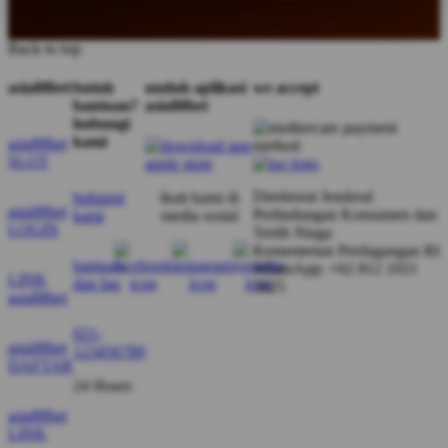
Back to top
asia88bet
butuh
unduh aplikasi
we accept
bantuan?
asia88bet
hubungi
kami
asia88bet
SLOT
Direktorat Jenderal
hubungi
ikuti kami di
asia88bet
Perlindungan Konsumen dan
kami
media sosial
LOGIN
Tertib Niaga
Kementerian Perdagangan RI
bantuan
WhatsApp: +62 812 1021
LINK
dan faq
3625
asia88bet
021-
asia88bet
123456789
DAFTAR
24 Hours
asia88bet
LINK