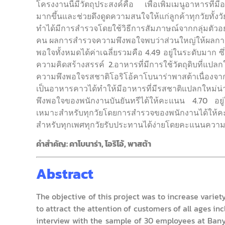
โครงงานนี้มีวัตถุประสงค์คือ เพื่อเพิ่มเมนูอาหารที่
มากขึ้นและช่วยดึงดูดความสนใจให้แก่ลูกค้าทุกวัยทั้งว
ทำได้มีการสำรวจโดยใช้วิธีการสัมภาษณ์จากกลุ่มตัวอ
คน ผลการสำรวจความพึงพอใจพบว่าส่วนใหญ่ให้ผลการ
พอใจทั้งหมดได้ค่าเฉลี่ยรวมคือ 4.49 อยู่ในระดับมาก ซ
ความคิดสร้างสรรค์ 2.อาหารที่มีการใช้วัตถุดิบที่แป
ความพึงพอใจรสชาติโอริโอ้คาโบนาร่าพาสต้าเนื่อง
เป็นอาหารคาวได้ทำให้มีอาหารที่มีรสชาติแปลกใหม่น
พึงพอใจของพนักงานบันยันทรีได้ให้คะแนน 4.70 อยู่ในร
เหมาะสำหรับทุกวัยโดยการสำรวจของพนักงานได้ให้
สำหรับทุกเพศทุกวัยรับประทานได้ง่ายโดยคะแนนควา
คำสำคัญ: คาโบนาร่า, โอริโอ้, พาสต้า
Abstract
The objective of this project was to increase varie
to attract the attention of customers of all ages in
interview with the sample of 30 employees at Bany