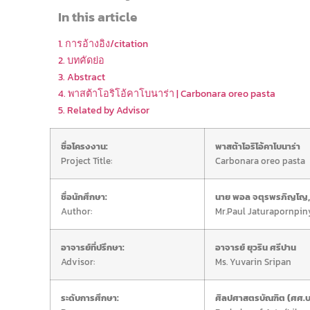
In this article
1. การอ้างอิง/citation
2. บทคัดย่อ
3. Abstract
4. พาสต้าโอริโอ้คาโบนาร่า | Carbonara oreo pasta
5. Related by Advisor
ชื่อโครงงาน:
พาสต้าโอริโอ้คาโบนาร่า
Project Title:
Carbonara oreo pasta
ชื่อนักศึกษา:
นาย พอล จตุรพรภิญโญ, น
Author:
Mr.Paul Jaturapornpin
อาจารย์ที่ปรึกษา:
อาจารย์ ยุวริน ศรีปาน
Advisor:
Ms. Yuvarin Sripan
ระดับการศึกษา:
ศิลปศาสตรบัณฑิต (ศศ.บ