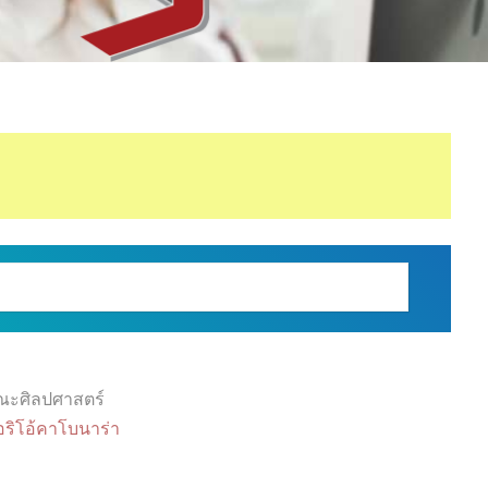
ณะศิลปศาสตร์
ริโอ้คาโบนาร่า