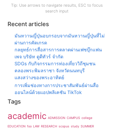
Tip: Use arrows to navigate results, ESC to focus
search input
Recent articles
มันหวานญี่ปุ่นอบกรอบจากมันหวานญี่ปุ่นที่ไม่
ผ่านการคัดเกรด
กลยุทธ์การสื่อสารการตลาดผ่านเฟซบุ๊กแฟน
เพจ บริษัท ดูดีทัวร์ จำกัด
SDGs กับกิจกรรมการท่องเที่ยววิถีชุมชน
คลองพระพิมลราชา จังหวัดนนทบุรี
แสงสว่างของพระอาทิตย์
การเพิ่มช่องทางการประชาสัมพันธ์ผ่านสื่อ
ออนไลน์ด้วยแอปพลิเคชัน TikTok
Tags
academic
ADMISSION
CAMPUS
college
EDUCATION
foo
LAW
RESEARCH
scopus
study
SUMMER