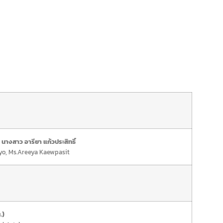
างสาว อารียา แก้วประสิทธิ์
yo, Ms.Areeya Kaewpasit
.)