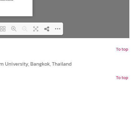
To top
ing PDF 51% ...
iam University, Bangkok, Thailand
To top