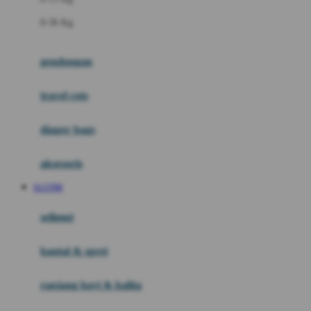
Felt So Sweet
0-36 Kg
Fisher Price
Flipper
gendongan
Friends Of Sally
travel cots
G
diaper bags
Gb
Geko
aksesoris
Graco
SLOT88
Gund
selimut
H
bantal & sprei
Habbie
Haenim
ranjang bayi & balita
Happy Horse