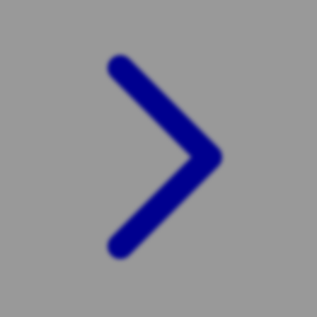
Twistshake
TY Toys
U
V
Veja
Vitaflow
Vtech
W
Waterland
Wellness