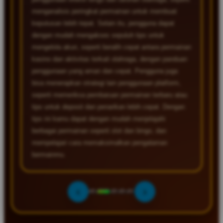
mendapatkan pengalaman bermain yang lebih mudah
dan menyenangkan di platform ini.
‹
›
Back to top
aneka4d
butuh
unduh aplikasi
we accept
bantuan?
aneka4d