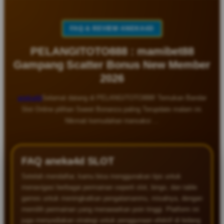
FAQ & REVIEW ANEKA4D
PELANGITOTO888 : mamibet88
Gampang Scatter Bonus New Member
2026
aneka4d
Selamat datang di PELANGITOTO888! Temukan Bandar
Slot Online pilihan Sweet Bonanza paling Terupdate malam ini.
Nikmati kemudahan transaksi ...
FAQ aneka4d SLOT
Setelah mendaftar, kamu bisa menggunakan tips untuk
menavigasi berbagai permainan seperti slot, bingo, dan table
games untuk meningkatkan pengalamanmu, misalnya, dengan
memilih permainan yang menawarkan poin tinggi. Platform ini
juga menyediakan strategi untuk penggunaan efektif di bidang