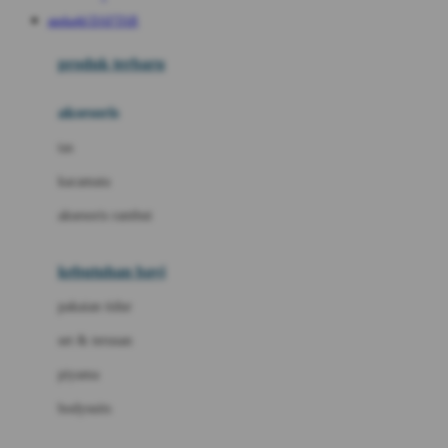
Awan
aneka4d DAFTAR
Azetabio
produk terbaru
B
aksesoris
Baabaasheepz
tas
Babiators
kacamata
Baby Dove
aksesoris rambut
Baby Jogger
Baby Rovega
kebutuhan bayi
Babybee
pakaian tidur
Banana Boat
set & terusan
Banz
piyama
Barbie
bodysuits
Beaba