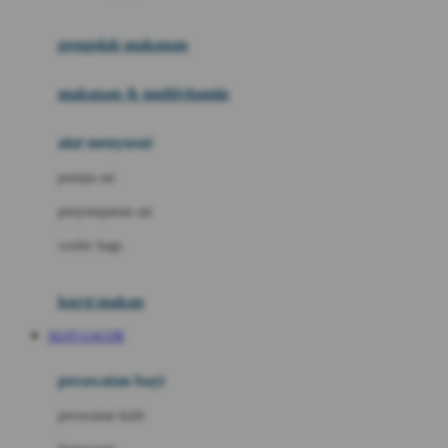
Joie
pengolah makanan
Joolz
Jujube
makanan & multivitamin
K
alat menyusui
Kiddycuts
pompa asi
Kumon
penyimpanan asi
L
cooler bags
Leapfrog
kursi makan
Leclerc
SLOT GACOR
Lee Vierra
Lillebaby
perawatan bayi
Little Bird Told Me
perawatan kulit
Little Miss Janis