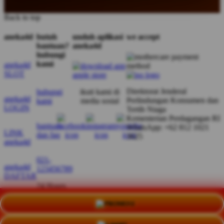
hubungi
kami
aneka4d
SLOT
Direktorat Jenderal
hubungi
ikuti kami di
aneka4d
Perlindungan Konsumen dan
kami
media sosial
LOGIN
Tertib Niaga
Kementerian Perdagangan RI
bantuan
WhatsApp: +62 812 1021
LINK
dan faq
3625
aneka4d
021-
aneka4d
123456789
DAFTAR
24 Hours
aneka4d
LINK
DAFTAR
aneka4d
PROMO
aneka4d