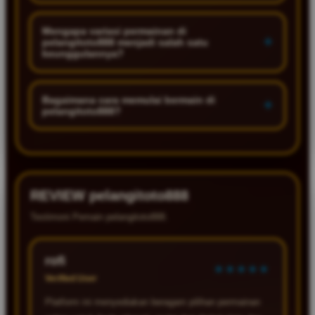
permainan yang punya poin tinggi. Platform ini
Setelah daftar akun, pengguna dapat menjelajahi
menyediakan strategi untuk penggunaan bingo dan
beragam pilihan permainan seperti slot gratis, bingo,
Mengapa variasi permainan di
taruhan olahraga secara efektif, seperti menganalisis
+
pelangitoto888 menjadi salah satu
dan berbagai jenis table games. Misalnya, pengguna
peringkat permainan untuk membuat keputusan yang
keunggulannya?
dapat mencoba berbagai permainan kasino untuk
lebih matang. Selain itu, pengguna bisa akses sepuluh
menemukan preferensi mereka atau mempelajari
Setelah kamu daftar sebagai anggota, platform ini
tips untuk mengelola akun, misalnya, beralih cepat
strategi dalam kategori sports book. Platform ini
menyediakan beragam tips untuk mengoptimalkan
antara permainan kasino dan aktivitas terkait olahraga,
Bagaimana cara memulai bermain di
+
menyediakan tips dan strategi mengenai cara
pelangitoto888?
pengalaman bermainmu. Misalnya, kamu bisa mencoba
semua dengan panduan penggunaan yang aman.
mengoptimalkan pengalaman, seperti memilih
strategi dalam memilih permainan kasino atau olahraga
Pengguna juga dapat menerapkan strategi penggunaan
Setelah mendaftar sebagai anggota, pengguna dapat
permainan dengan poin tinggi atau menganalisis
yang sesuai dengan preferensi dan poin yang ingin
platform seperti memeriksa pembaruan permainan atau
memanfaatkan berbagai tips untuk menavigasi online
peringkat permainan olahraga agar keputusan lebih
kamu capai. Selain itu , di sini juga ada tips tentang
menggunakan tips untuk deposit dan penarikan yang
casino, game digital termasuk bingo, juga permainan
akurat. Pengguna juga dapat mempelajari cara beralih
cara beralih cepat antara kategori permainan, entah itu
lebih cepat serta mencari tahu cara optimal bermain,
meja untuk meningkatkan pengalaman mereka.
cepat antara kategori games dan mengelola akun
slot, bingo, atau table games. Jangan lupa untuk
REVIEW pelangitoto888
baik di aplikasi maupun di versi desktop.
Misalnya, para pemain dapat memilih permainan untuk
mereka dengan aman, termasuk cara melakukan
memanfaatkan fitur update terbaru permainan agar
Testimoni Pemain pelangitoto888.
mendapat poin tinggi secara gratis dalam kategori slot.
deposit dan penarikan yang cepat. Dengan
kamu selalu mendapatkan pengalaman bermain yang
Platform ini juga memberikan strategi untuk
memanfaatkan tips dan strategi ini, pengguna dapat
paling seru. Untuk memaksimalkan pengalamanmu,
penggunaan efektif pada taruhan olahraga, seperti
memaksimalkan pengalaman mereka dalam platform
platform ini juga menawarkan tips tentang strategi
dina
menganalisis peringkat permainan untuk membuat
ini.
★★★★★
manajemen akun, seperti memilih metode deposit dan
Verified User
keputusan yang lebih strategis. Selain itu pengguna
withdrawal yang paling aman dan cepat.
dapat dengan mudah mengakses sepuluh tips untuk
Setelah mendaftar sebagai anggota, kamu bisa
mengelola akun mereka, dengan panduan penggunaan