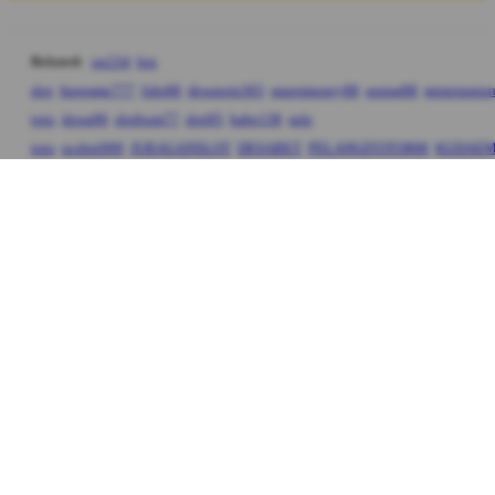
toto
scobet999
JURAGANSLOT
DESABET
PELANGITOTO888
KUDAEM