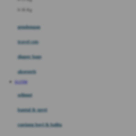
Felt So Sweet
0-36 Kg
Fisher Price
Flipper
gendongan
Friends Of Sally
travel cots
G
diaper bags
Gb
Geko
aksesoris
Graco
SLOT88
Gund
selimut
H
bantal & sprei
Habbie
Haenim
ranjang bayi & balita
Happy Horse