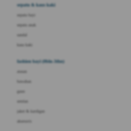
Beauty Barn
sepatu & kaus kaki
Bio Oil
sepatu bayi
Biolane
sepatu anak
Bite Fighters
sandal
Bizzi Growin
kaus kaki
Blackmores
fashion bayi (0bln-3thn)
Blooming Marvellous
atasan
Bonnels
bawahan
Bravado
gaun
Bruder
setelan
Brush Baby
jaket & kardigan
Buds Organics
aksesoris
Bugaboo