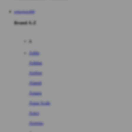
pelangitoto888
Brand A-Z
A
Addo
Adidas
Airfree
Alamii
Amara
Aqua Scale
Asics
Aveeno