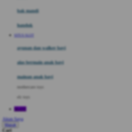
Mini Monkey
Moby
bak mandi
Momami
handuk
Mothercare
SITUS SLOT
Mustela
ayunan dan walker bayi
My Buddy Tag
My K
alas bermain anak bayi
N
mainan anak bayi
Naif
mothercare toys
Nike
elc toys
Nordic Natural
SLOT
Nuby
Akun Saya
Nuna
Masuk
Cari