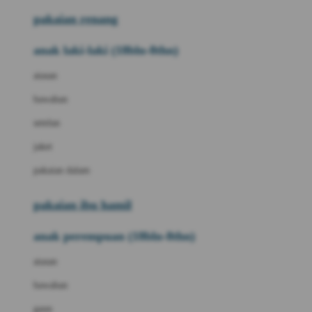
pakaian renang
anak laki-laki (18bln-8thn)
atasan
bawahan
setelan
jaket
pakaian dalam
pakaian ibu hamil
anak perempuan (18bln-8thn)
atasan
bawahan
gaun