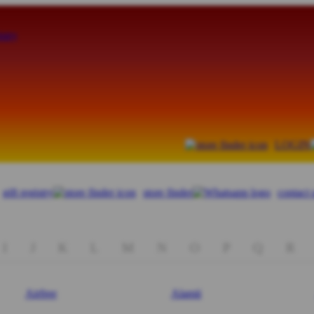
istry
LOGIN
gift registry
store finder
contact 
I
J
K
L
M
N
O
P
Q
R
Airfree
Alamii