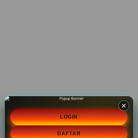
LOGIN
DAFTAR