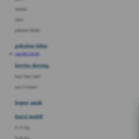
setelan
jaket
pakaian dalam
pakaian tidur
petir188 LOGIN
kereta dorong
bayi baru lahir
usia 6 bulan+
koper anak
kursi mobil
0-13 Kg
0-36 Kg