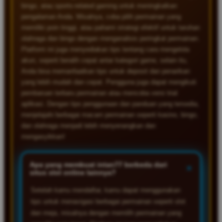
bingo, atau sports-related gaming untuk meningkatkan
pengalaman Anda. Misalnya, coba pilih permainan yang
memiliki poin tinggi, atau pahami strategi efektif untuk taruhan
olahraga dan bingo dengan menganalisis peringkat permainan.
Platform ini juga menyediakan tips tentang cara mengelola
akun, seperti beralih cepat antar kategori game, selain itu,
Anda bisa memanfaatkan tips untuk deposit dan penarikan
yang lebih mudah dan cepat. Pengguna juga dapat mengikuti
pembaruan terbaru permainan atau mencoba versi trial
aplikasi. Dengan tips penggunaan dan panduan yang tersedia,
menjelajahi berbagai macam permainan seperti kasino, bingo,
dan olahraga menjadi lebih menyenangkan dan
mengasyikkan!
Apa yang membuat intan77 berbeda dari
+
situs slot online lainnya?
Setelah kamu mendaftar, kamu dapat menggunakan
tips untuk menavigasi berbagai permainan seperti slot
dan meja, misalnya dengan memilih permainan yang