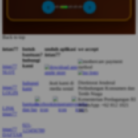
intan77
butuh
unduh aplikasi
we accept
bantuan?
intan77
hubungi
kami
intan77
SLOT
Direktorat Jenderal
hubungi
ikuti kami di
intan77
Perlindungan Konsumen dan
kami
media sosial
LOGIN
Tertib Niaga
Kementerian Perdagangan RI
bantuan
WhatsApp: +62 812 1021
LINK
dan faq
3625
intan77
021-
intan77
123456789
DAFTAR
24 Hours
intan77
LINK
DAFTAR
intan77