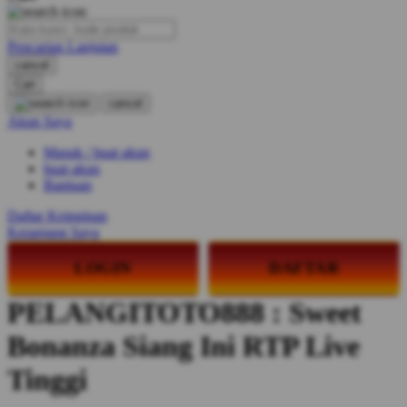
O
Pencarian Lanjutan
Oh Ma Grain
cancel
Okiedog
Cari
cancel
P
Akun Saya
Masuk / buat akun
Peachy
buat akun
Phil & Ted's
Bantuan
Philips Avent
Daftar Keinginan
Keranjang Saya
Pigeon
LOGIN
DAFTAR
Playgro
PELANGITOTO888 : Sweet
Poled Global
Bonanza Siang Ini RTP Live
Ponycycle
Puma
Tinggi
Pureats