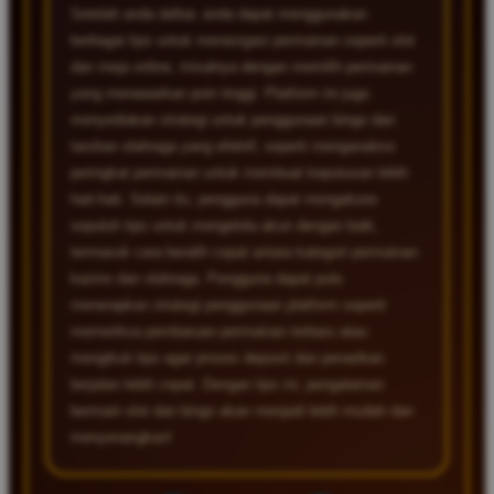
panduan pengguna yang aman. Pengguna juga dapat
(customer support) dan panduan penggunaan yang
menerapkan strategi pemanfaatan platform, seperti
aman (secure) untuk membantu member Anda
mengecek pembaruan permainan terbaru atau
menikmati dunia perjudian digital dengan nyaman.
menggunakan tips untuk proses deposit dan withdrawal
yang lebih cepat. Dengan demikian, platform ini
membantu Anda memaksimalkan pengalaman bermain
, membuat setiap sesi dalam permainan slot, bingo,
atau olahraga semakin menyenangkan.
‹
›
Back to top