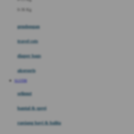
Felt So Sweet
0-36 Kg
Fisher Price
Flipper
gendongan
Friends Of Sally
travel cots
G
diaper bags
Gb
Geko
aksesoris
Graco
SLOT88
Gund
selimut
H
bantal & sprei
Habbie
Haenim
ranjang bayi & balita
Happy Horse