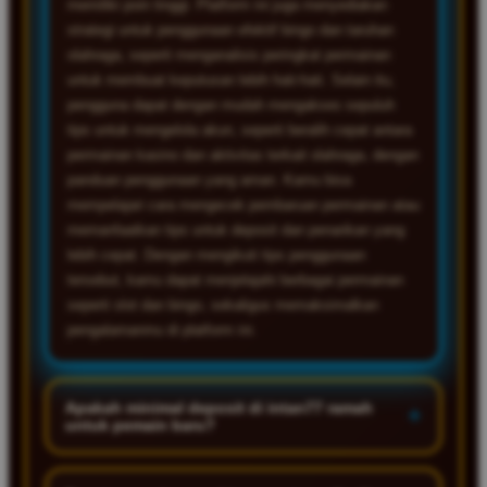
memiliki poin tinggi. Platform ini juga menyediakan
strategi untuk penggunaan efektif bingo dan taruhan
olahraga, seperti menganalisis peringkat permainan
untuk membuat keputusan lebih hati-hati. Selain itu,
pengguna dapat dengan mudah mengakses sepuluh
tips untuk mengelola akun, seperti beralih cepat antara
permainan kasino dan aktivitas terkait olahraga, dengan
panduan penggunaan yang aman. Kamu bisa
mempelajari cara mengecek pembaruan permainan atau
memanfaatkan tips untuk deposit dan penarikan yang
lebih cepat. Dengan mengikuti tips penggunaan
tersebut, kamu dapat menjelajahi berbagai permainan
seperti slot dan bingo, sekaligus memaksimalkan
pengalamanmu di platform ini.
Apakah minimal deposit di intan77 ramah
+
untuk pemain baru?
Setelah daftar sebagai anggota, kamu langsung bisa