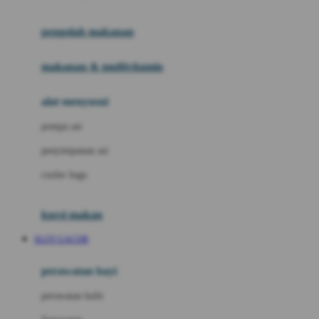
Joie
pengolah makanan
Joolz
Jujube
makanan & multivitamin
K
alat menyusui
Kiddycuts
pompa asi
Kumon
penyimpanan asi
L
cooler bags
Leapfrog
kursi makan
Leclerc
SLOT GACOR
Lee Vierra
Lillebaby
perawatan bayi
Little Bird Told Me
perawatan kulit
Little Miss Janis