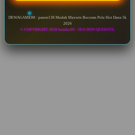
DEWAGAME88 : panen138 Mudah Maxwin Bocoran Pola Slot Dana 5k
2026
© COPYRIGHT 2026 bandar89 - SEO DON QUIXOTE.