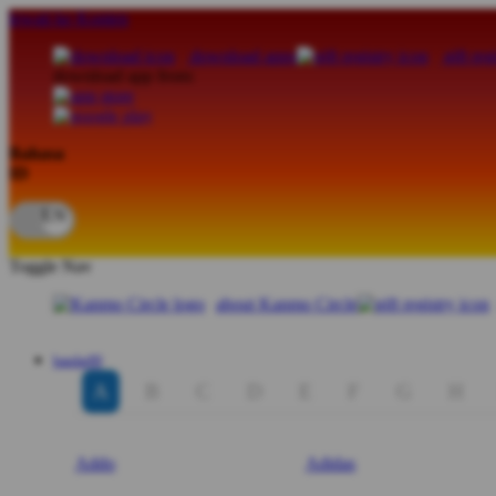
lewati ke Konten
download apps
gift reg
download app from:
Bahasa
ID
Toggle Nav
about Kanmo Circle
bandar89
A
B
C
D
E
F
G
H
Addo
Adidas