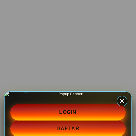
LOGIN
DAFTAR