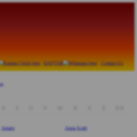
DAFTAR
Contact Us
us
S
T
U
V
W
X
Y
Z
0-9
Amara
Aqua Scale