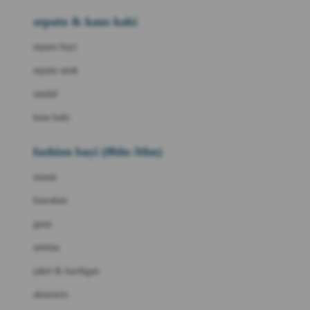
sepatu & kaus kaki
sepatu bayi
sepatu anak
sandal
kaus kaki
fashion bayi (0bln-3thn)
atasan
bawahan
gaun
setelan
jaket & kardigan
aksesoris