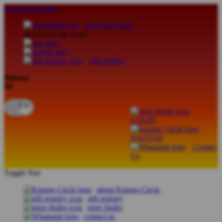
lewati ke Konten
download apps
download app from:
gift registry
Bahasa
ID
LOGIN
DAFTAR
Contact
Us
Toggle Nav
about Kanmo Circle
gift registry
store finder
contact us