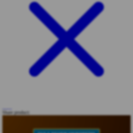
Share product: