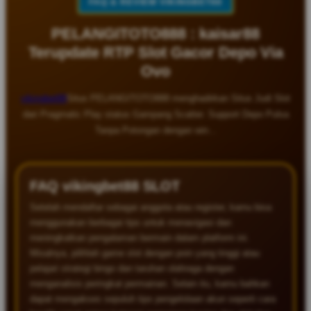
FAQ & REVIEW VIKINGBET88
PELANGITOTO888 : kaisar88
Terupdate RTP Slot Gacor Depo Via
Ovo
vikingbet88
Situs PELANGITOTO888 menghadirkan Situs Judi Slot
dari Pragmatic Play status Gampang Scatter. Support Depo Pulsa
Tanpa Potongan dengan win...
FAQ vikingbet88 SLOT
Setelah mendaftar sebagai anggota atau register, kamu bisa
menggunakan berbagai tips untuk menavigasi dan
meningkatkan pengalaman bermain dalam platform ini.
Misalnya, pilihlah game slot dengan poin yang tinggi atau
pelajari strategi bingo dan taruhan olahraga dengan
menganalisis peringkat permainan. Selain itu, kamu bahkan
dapat mengakses sepuluh tips pengelolaan akun seperti cara