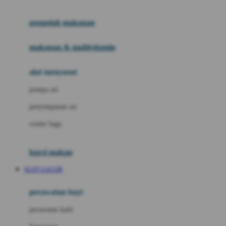
Joie
pengolah makanan
Joolz
Jujube
makanan & multivitamin
K
alat menyusui
Kiddycuts
pompa asi
Kumon
penyimpanan asi
L
cooler bags
Leapfrog
kursi makan
Leclerc
SLOT GACOR
Lee Vierra
Lillebaby
perawatan bayi
Little Bird Told Me
perawatan kulit
Little Miss Janis