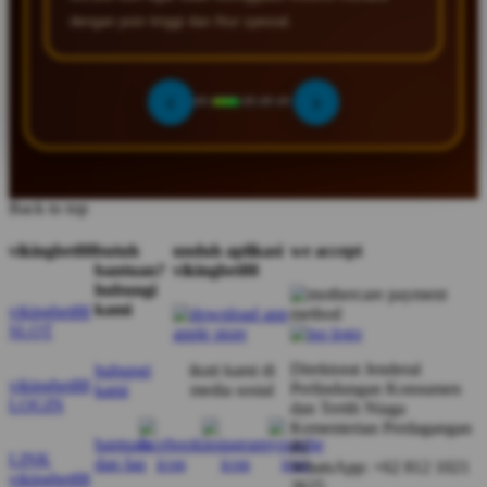
dapat mengelola akun dengan lebih cepat, misalnya
dengan beralih antara kategori permainan secara
mudah atau mengikuti panduan untuk deposit dan
penarikan yang aman dan efisien.
‹
›
Back to top
vikingbet88
butuh
unduh aplikasi
we accept
bantuan?
vikingbet88
hubungi
kami
vikingbet88
SLOT
Direktorat Jenderal
hubungi
ikuti kami di
vikingbet88
Perlindungan Konsumen
kami
media sosial
LOGIN
dan Tertib Niaga