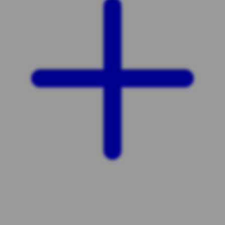
X
Xootz
Y
Yamatoya
Z
Zaxy
Zoggs
0-9
4Moms
59S