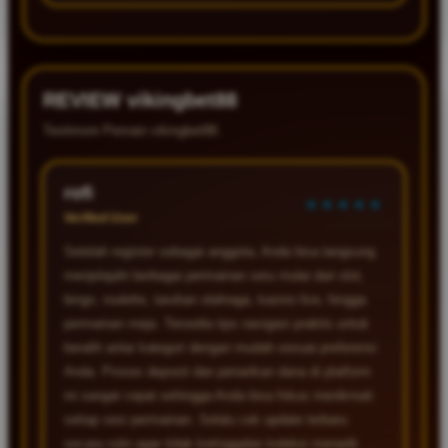
taruhan olahraga. Misalnya, mereka bisa memilih
penggunaan efektif olahraga seperti menganalisis
Setelah mengikuti prosedur daftar atau register, anggota
dan penarikan agar prosesnya lebih cepat dan aman.
permainan yang memberikan poin tinggi atau mencoba
peringkat permainan untuk membuat keputusan lebih
baru dapat mempelajari berbagai tips dan strategi untuk
Dengan berbagai tips penggunaan, kamu dapat
strategi baru dalam kategori taruhan olahraga dengan
hati-hati. Selain itu, pengguna dapat dengan mudah
membantu mereka menjelajahi beragam pilihan
menjelajahi beragam permainan seperti slot, bingo, dan
menganalisis peringkat permainan terbaru. Platform ini
mengakses tips untuk mengelola akun mereka,
permainan yang tersedia. Platform ini menyajikan
taruhan olahraga dengan pengalaman yang
juga menyediakan tips untuk mengelola akun dengan
REVIEW vikingbet88
termasuk beralih cepat antara kategori kasino dan
berbagai macam permainan seperti slot, bingo, game
menyenangkan dan mengasyikkan.
mudah, seperti beralih cepat antar kategori permainan,
sports dengan panduan penggunaan yang aman, serta
Testimoni Pemain vikingbet88.
meja casino, dan taruhan olahraga. Misalnya, para
melakukan deposit dan penarikan yang aman serta
memeriksa pembaruan game terbaru secara rutin.
pengguna bisa menerapkan tips dalam memilih
memeriksa aktivitas harian Anda. Selain itu, pastikan
Dengan tips ini, Anda dapat menjelajahi berbagai
permainan slot yang menawarkan poin tinggi atau
untuk mengikuti update terbaru tentang gim dan
dina
macam permainan, mulai dari slot hingga bingo, dan
strategi analisis peringkat permainan dalam
★★★★★
promosi terbaru agar lebih optimal saat bermain.
Verified User
memaksimalkan pengalaman bermain dalam platform.
menentukan keputusan taruhan olahraga yang lebih
Dengan memanfaatkan tips dan strategi yang
berhati-hati. Sebagai tambahan, platform juga
Setelah mendaftar sebagai anggota, Anda dapat
disediakan, anggota dapat mengoptimalkan
menyediakan panduan untuk mengelola akun, termasuk
memanfaatkan berbagai tips untuk menavigasi dunia
pengalaman mereka pada platform ini dengan cara yang
cara cepat beralih antara kategori permainan seperti
permainan, misalnya, memilih permainan slot yang
menyenangkan dan mudah dipahami.
kasino dan olahraga. Untuk pengalaman yang optimal,
menawarkan poin tinggi atau menerapkan strategi
pengguna dapat mengikuti tips dalam mengolah
efektif untuk bingo dan taruhan olahraga. Platform ini
aktivitas transaksi seperti deposit dan penarikan yang
menyediakan informasi terkini mengenai berbagai
lebih efisien, serta memeriksa pembaruan permainan
kategori permainan seperti casino, sport, dan bingo,
terbaru untuk tetap mengikuti perkembangan platform.
agar mudah bagi Anda menemukan pilihan sesuai
minat. Selain itu, dengan sepuluh tips praktis, Anda