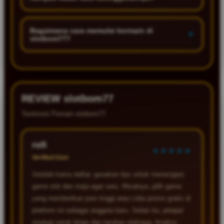
deposit serta penarikan cepat juga didesain praktis
gratis atau melihat peringkat permainan terbaru dalam
untuk kenyamanan transaksi harian. Jangan lewatkan
Setelah register sebagai anggota baru, Anda bisa
kategori esports. Platform ini juga menyediakan strategi
update permainan terbaru untuk temukan pengalaman
menggunakan tips untuk menavigasi berbagai
Bagaimana cara memulai bermain di
untuk penggunaan efektif bingo dan taruhan olahraga,
+
seru dan kesempatan raih poin tinggi.
slotbom77?
permainan, misalnya untuk memilih jenis slot atau meja
seperti menganalisis permainan untuk membuat
yang sesuai dengan keinginan. Platform ini juga
keputusan yang lebih hati-hati. Selain itu, pengguna
Setelah mendaftar sebagai anggota baru, Anda bisa
menyediakan strategi untuk penggunaan bingo dan
dapat dengan mudah mengakses sepuluh tips untuk
memanfaatkan berbagai tips untuk lebih maksimal
taruhan olahraga secara efektif, seperti menganalisis
mengelola akun mereka, termasuk beralih cepat antara
menikmati platform ini. Misalnya, gunakan tips untuk
peringkat permainan untuk membuat keputusan lebih
permainan casino dan aktivitas yang berhubungan
menavigasi ke berbagai jenis permainan, mulai dari slot
teliti. Pengguna dapat dengan mudah mengakses
REVIEW slotbom77
dengan olahraga, dengan panduan keamanan dalam
hingga table games, atau manfaatkan strategi untuk
sepuluh tips untuk mengelola akun mereka, termasuk
setiap transaksi. Dengan mengikuti tips ini, kamu bisa
Testimoni Pemain slotbom77.
berpartisipasi dalam bingo atau taruhan olahraga secara
beralih cepat antara kategori casino dan olahraga, serta
secara maksimal merasakan pengalaman bermain di
efektif. Platform ini juga menyediakan panduan tentang
panduan penggunaan yang aman. Selain itu, platform
platform ini.
cara mengelola akun Anda dengan mudah, misalnya
ini menawarkan strategi untuk akses mobile dan
dina
dengan beralih cepat antara kategori kasino dan
★★★★★
desktop, misalnya dengan menggunakan alat akun
Verified User
aktivitas olahraga. Selain itu, jangan lupa untuk
untuk melacak poin dan permainan. Dengan tips
memeriksa pembaruan permainan terbaru dan ikuti tips-
Setelah mendaftar sebagai anggota, kamu bisa
penggunaan yang tersedia, diharapkan pengalaman
tips strategis untuk deposit dan penarikan yang lebih
menggunakan tips berguna untuk menavigasi beragam
Anda dalam menjelajahi berbagai jenis permainan
cepat. Dengan begitu, Anda dapat memaksimalkan
permainan kasino, seperti slot dan permainan meja.
seperti slot dan bingo menjadi semakin menyenangkan
pengalaman bermain di platform ini, tanpa perlu
Misalnya, kamu bisa memilih permainan yang
dan berkesan.
khawatir tentang kerumitan penggunaan atau fitur-
menawarkan poin tinggi atau mempelajari strategi