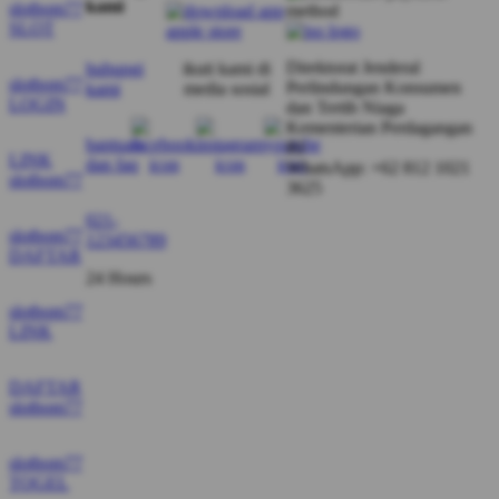
hubungi
kami
slotbom77
SLOT
Direktorat Jenderal
hubungi
ikuti kami di
slotbom77
Perlindungan Konsumen
kami
media sosial
LOGIN
dan Tertib Niaga
Kementerian Perdagangan
bantuan
RI
LINK
dan faq
WhatsApp: +62 812 1021
slotbom77
3625
021-
slotbom77
123456789
DAFTAR
24 Hours
slotbom77
LINK
DAFTAR
slotbom77
slotbom77