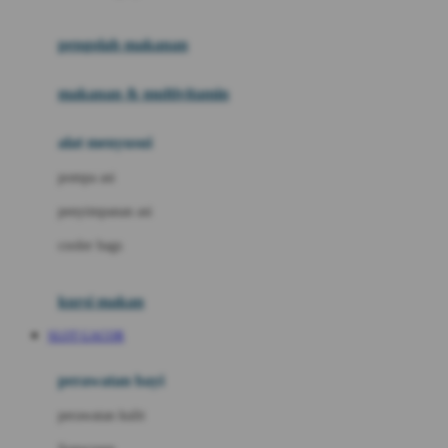
Joie
pengolah makanan
Joolz
Jujube
makanan & multivitamin
K
alat menyusui
Kiddycuts
pompa asi
Kumon
penyimpanan asi
L
cooler bags
Leapfrog
kursi makan
Leclerc
SLOT GACOR
Lee Vierra
Lillebaby
perawatan bayi
Little Bird Told Me
perawatan kulit
Little Miss Janis