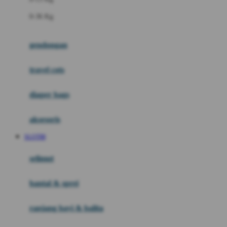
Felt So Sweet
0-36 Kg
Fisher Price
Flipper
gendongan
Friends Of Sally
travel cots
G
diaper bags
Gb
Geko
aksesoris
Graco
SLOT88
Gund
selimut
H
bantal & sprei
Habbie
Haenim
ranjang bayi & balita
Happy Horse