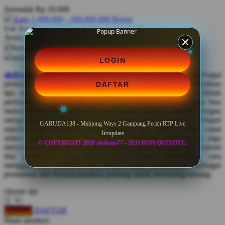
Serendah
Rp 10.000
Q
Earn
1.000.000
-
100.000.000
Bonus
Use Installment Options from
.
Laarn more
QV Baby
Available for :
home delivery
store pickup
R
LOGIN
slotbom77
Setelah daftar akun, Anda dapat menavigasi berbagai
Real Shades
permainan seperti slot gratis, domino, atau bingo dan memanfaatkan
DAFTAR
tips untuk meningkatkan pengalaman Anda. Misalnya, pilihlah
Red Castle
permainan yang memiliki potensi poin tinggi, atau anda juga bisa
menerapkan strategi efektif dalam kategori taruhan olahraga dengan
Ribbon Madness
menganalisis peringkat agar keputusan lebih hati-hati. Pelajari
GARUDA138 - Mahjong Ways 2 Gampang Pecah RTP Live
sepuluh cara mengelola akun platform ini, seperti beralih cepat
S
Terupdate
antara kategori kasino dan aktivitas olahraga. Aplikasi ini juga
© COPYRIGHT 2026 slotbom77 - SEO DON QUIXOTE.
menyediakan fitur untuk update terbaru game ataupun tips deposit
Sebamed
dan penarikan yang lebih cepat. Dengan memahami cara
menggunakan platform ini, Anda dapat menjelajahi berbagai
Silver Cross
permainan dan memaksimalkan peluang untuk bersenang-senang.
Simply Idea
choose qty
Skip Hop
DAFTAR
LOGIN
Spectra
Share product: