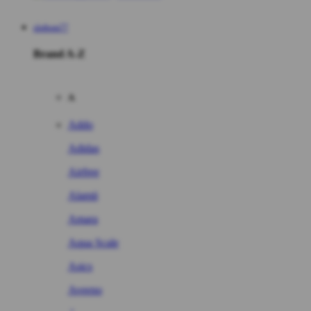
slotbom77
Brand A-Z
A
Addo
Adidas
Airfree
Alamii
Amara
Aqua Scale
Asics
Aveeno