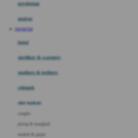
perabotan
Happy Tummy
Hauck
matras
Havaianas
SBOBET88
Hegen
botol
Hot Wheels
sterilizer & warmers
Hybrid
soothers & teethers
I
Inlacta DHA
celemek
Interlac
alat makan
Ivenet
cangkir
J
piring & mangkuk
Jack N Jill
sendok & garpu