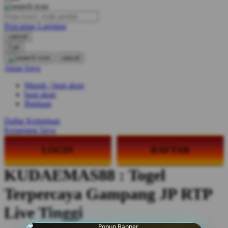
O
Pencarian Lanjutan
Oh Ma Grain
cancel
Okiedog
Cari
cancel
P
Akun Saya
Masuk / buat akun
Peachy
buat akun
Phil & Ted's
Bantuan
Philips Avent
Daftar Keinginan
Keranjang Saya
Pigeon
LOGIN
DAFTAR
Playgro
KUDAEMAS88 : Togel
Poled Global
Terpercaya Gampang JP RTP
Ponycycle
Puma
Live Tinggi
Pureats