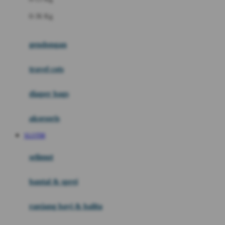
Felt So Sweet
0-36 Kg
Fisher Price
Flipper
gendongan
Friends Of Sally
travel cots
G
diaper bags
Gb
Geko
aksesoris
Graco
SLOT88
Gund
selimut
H
bantal & sprei
Habbie
Haenim
ranjang bayi & balita
Happy Horse