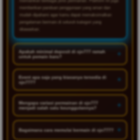
memainkan berbagai jenis permainan. Platform ini juga
memberikan panduan penggunaan yang aman dan
mudah dipahami agar kamu dapat memaksimalkan
pengalaman bermain di seluruh kategori yang
ditawarkan.
Apakah minimal deposit di sjo777 ramah
+
untuk pemain baru?
Setelah mendaftar sebagai anggota, kamu dapat
menggunakan berbagai tips untuk menavigasi beragam
Event apa saja yang biasanya tersedia di
+
sjo777?
permainan yang tersedia, misalnya memilih permainan
slot yang memiliki poin tinggi atau strategis dalam
Setelah kamu daftar sebagai anggota, kamu bisa
bermain table games. Platform ini juga menyediakan
menggunakan berbagai tips untuk menavigasi
Mengapa variasi permainan di sjo777
strategi untuk penggunaan efektif bingo dan taruhan
+
menjadi salah satu keunggulannya?
permainan kasino, misalnya memilih game slot gratis
olahraga, seperti menganalisis peringkat permainan
dengan poin tinggi atau mempelajari strategi untuk
untuk membuat keputusan lebih hati-hati. Selain itu,
Setelah anda mendaftar sebagai member, Anda dapat
bingo dan taruhan olahraga. Platform ini menyediakan
pengguna dapat dengan mudah mengakses sepuluh
memakai tips untuk menavigasi berbagai pilihan
+
tips tentang cara mengelola akunmu secara efektif,
Bagaimana cara memulai bermain di sjo777?
tips untuk mengelola akun, seperti beralih cepat antara
permainan. Misalnya, Anda bisa memilih game mesin
contohnya beralih cepat antara kategori game
kategori kasino dan aktivitas terkait olahraga, dengan