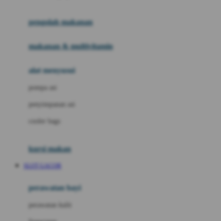
Joie
pengolah makanan
Joolz
Jujube
makanan & multivitamin
K
alat menyusui
Kiddycuts
pompa asi
Kumon
penyimpanan asi
L
cooler bags
Leapfrog
kursi makan
Leclerc
SLOT GACOR
Lee Vierra
Lillebaby
perawatan bayi
Little Bird Told Me
perawatan kulit
Little Miss Janis