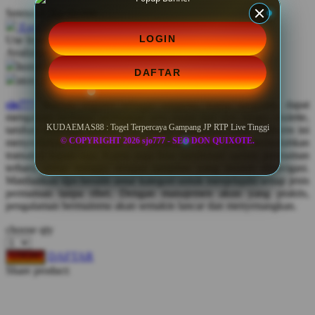
Serendah
Rp 10.000
Q
Earn
1.000.000
-
100.000.000
Bonus
LOGIN
Use Installment Options from
.
Laarn more
QV Baby
Available for :
home delivery
DAFTAR
store pickup
R
sjo777
Setelah register sebagai anggota, kamu langsung dapat
Real Shades
mengakses berbagai permainan seru mulai dari slot, bingo, roulette,
KUDAEMAS88 : Togel Terpercaya Gampang JP RTP Live Tinggi
taruhan olahraga, kasino live, hingga permainan meja. Platform ini
Red Castle
© COPYRIGHT 2026 sjo777 - SEO DON QUIXOTE.
menyediakan fitur deposit dan penarikan cepat yang memudahkan
transaksi kapan saja. Kamu juga bisa menikmati update permainan
Ribbon Madness
terbaru setiap minggu dengan tampilan yang mudah dinavigasi.
Manfaatkan tips beralih antar kategori untuk menjelajahi setiap jenis
S
permainan tanpa ribet. Dengan manajemen akun yang praktis,
pengalaman bermainmu akan semakin lancar dan menyenangkan.
Sebamed
choose qty
Silver Cross
DAFTAR
LOGIN
Simply Idea
Share product:
Skip Hop
Spectra