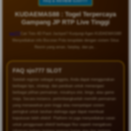
FAQ & REVIEW SJO777
KUDAEMAS88 : Togel Terpercaya
Gampang JP RTP Live Tinggi
sjo777
Cari Toto 4D Pasti Jackpot? Kunjungi Agen KUDAEMAS88!
Menyediakan info Bocoran Pola terupdate dengan sistem Situs
Resmi yang aman, fairplay, dan pa...
FAQ sjo777 SLOT
Setelah register sebagai anggota, Anda dapat menggunakan
berbagai tips, strategi, dan panduan untuk menavigasi
berbagai pilihan permainan, misalnya slot, bingo, atau game
meja. Secara instance, pertimbangkanlah memilih permainan
yang menawarkan poin tinggi atau mempelajari sistem
peringkat untuk taruhan olahraga agar dapat membuat
keputusan lebih efektif. Platform ini juga menyediakan saran
untuk penggunaan efektif berbagai fitur seperti mengakses
informasi terbaru tentang promosi harian atau tips tentang