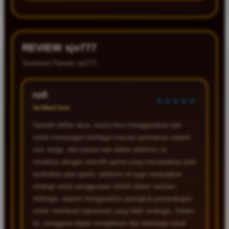
slot (slots) yang menawarkan poin tinggi atau
Setelah register sebagai anggota, kamu akan
casinonya seperti roulette atau blackjack, atau mencari
panduan yang aman dan mudah digunakan. Pengguna
mempelajari cara berstrategi dalam game meja untuk
mendapatkan akses penuh ke berbagai permainan
informasi terkait judi olahraga terkini. Selain itu, kamu
juga bisa memperoleh informasi tentang cara
meningkatkan peluang. Platform ini juga memberikan
menarik mulai dari slot, bingo, roulette, taruhan
juga bisa mendapatkan tips tentang cara deposit dan
mengoptimalkan pengalaman mereka melalui
panduan untuk penggunaan efektif bingo dan taruhan
olahraga, kasino live, hingga permainan meja. Platform
penarikan yang lebih cepat, agar pengalaman
REVIEW sjo777
pembaruan permainan terbaru serta tips untuk deposit
olahraga, seperti menganalisis peringkat permainan
ini menyediakan tips navigasi praktis agar kamu bisa
bermainmu semakin nyaman. Platform ini memiliki
dan penarikan dana lebih cepat. Dengan begitu, kamu
agar keputusan lebih tepat. Selain itu, pengguna dapat
Testimoni Pemain sjo777.
beralih antar kategori dengan mudah sesuai selera.
berbagai panduan penggunaan, jadi kamu bisa dengan
dapat memanfaatkan platform ini secara maksimal.
belajar tentang sepuluh tips mengelola akun mereka
Manajemen akun juga sangat simpel, ditambah dengan
mudah menjelajahi berbagai macam permainan,
dengan lancar, misalnya, beralih cepat antara kategori
fitur deposit dan penarikan cepat untuk kenyamanan
mencari promo menarik, dan memaksimalkan poin yang
dina
kasino dan taruhan olahraga. Anda juga bisa
bermain. Jangan lupa cek update permainan terbaru
kamu kumpulkan dalam platform ini.
★★★★★
mendapatkan tips untuk membuat deposit dan
Verified User
secara berkala agar tidak ketinggalan pengalaman seru
penarikan lebih cepat dan memprioritaskan keamanan
dan poin tinggi dari permainan favorit.
Setelah mendaftar , anggota baru dapat mengakses
dalam penggunaan platform ini. Dengan mengikuti
berbagai permainan seperti slot, bingo, dan games
strategi yang diberikan, pengalaman bermain game
meja. Selain itu, platform ini menyediakan tips dan
online Anda akan semakin menyenangkan dan efektif.
strategi untuk membantumu memanfaatkan fitur-
fiturnya secara maksimal. Misalnya, kamu bisa
mempelajari bagaimana memilih slot dengan poin tinggi
atau menganalisis peringkat permainan olahraga untuk
membuat keputusan yang lebih cerdas. Untuk
pengalaman bermain yang lebih optimal, ikuti tips