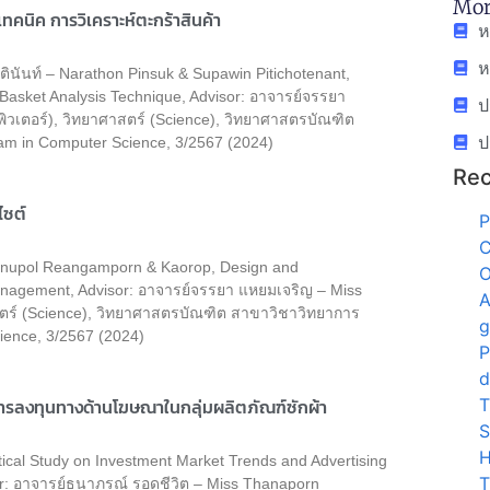
Mor
ทคนิค การวิเคราะห์ตะกร้าสินค้า
ห
ห
ินันท์ – Narathon Pinsuk & Supawin Pitichotenant,
 Basket Analysis Technique, Advisor: อาจารย์จรรยา
ป
วเตอร์), วิทยาศาสตร์ (Science), วิทยาศาสตรบัณฑิต
ป
am in Computer Science, 3/2567 (2024)
Rec
ไซต์
P
C
nupol Reangamporn & Kaorop, Design and
O
nagement, Advisor: อาจารย์จรรยา แหยมเจริญ – Miss
A
สตร์ (Science), วิทยาศาสตรบัณฑิต สาขาวิชาวิทยาการ
g
ience, 3/2567 (2024)
P
d
T
รลงทุนทางด้านโฆษณาในกลุ่มผลิตภัณฑ์ซักผ้า
S
H
cal Study on Investment Market Trends and Advertising
T
or: อาจารย์ธนาภรณ์ รอดชีวิต – Miss Thanaporn