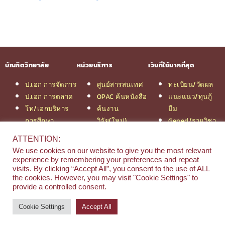
บัณฑิตวิทยาลัย
หน่วยบริการ
เว็บที่ใช้มากที่สุด
ป.เอก การจัดการ
ศูนย์สารสนเทศ
ทะเบียน/วัดผล
ป.เอก การตลาด
OPAC ค้นหนังสือ
แนะแนว/ทุนกู้
โท/เอกบริหาร
ค้นงาน
ยืม
การศึกษา
วิจัย(ใหม่)
Gened/รายวิชา
โท/เอกเทคโนฯ
สมัครเรียน
งานวิจัย ม.สยาม
ATTENTION:
สารสนเทศ
รวมหลักสูตร
หอสมุดกลาง
We use cookies on our website to give you the most relevant
ป.โท จัดการฯ
ป.โท MBA
experience by remembering your preferences and repeat
วิศวกรรม
คณะ
visits. By clicking “Accept All”, you consent to the use of ALL
the cookies. However, you may visit "Cookie Settings" to
ป.โท นิติศาสตร์
บริหารธุรกิจ
provide a controlled consent.
ป.โท MBA/IMBA
Cookie Settings
Accept All
© 2026 e-Research | Siam University