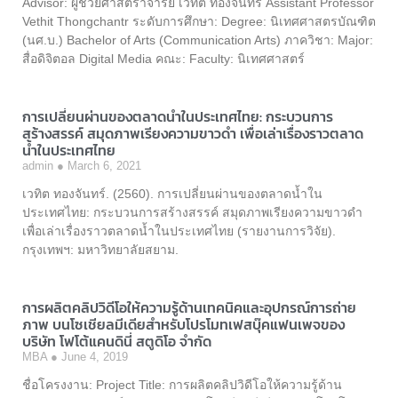
Advisor: ผู้ช่วยศาสตราจารย์ เวทิต ทองจันทร์ Assistant Professor
Vethit Thongchantr ระดับการศึกษา: Degree: นิเทศศาสตรบัณฑิต
(นศ.บ.) Bachelor of Arts (Communication Arts) ภาควิชา: Major:
สื่อดิจิตอล Digital Media คณะ: Faculty: นิเทศศาสตร์
การเปลี่ยนผ่านของตลาดน้ำในประเทศไทย: กระบวนการ
สร้างสรรค์ สมุดภาพเรียงความขาวดำ เพื่อเล่าเรื่องราวตลาด
น้ำในประเทศไทย
admin
March 6, 2021
เวทิต ทองจันทร์. (2560). การเปลี่ยนผ่านของตลาดน้ำใน
ประเทศไทย: กระบวนการสร้างสรรค์ สมุดภาพเรียงความขาวดำ
เพื่อเล่าเรื่องราวตลาดน้ำในประเทศไทย (รายงานการวิจัย).
กรุงเทพฯ: มหาวิทยาลัยสยาม.
การผลิตคลิปวิดีโอให้ความรู้ด้านเทคนิคและอุปกรณ์การถ่าย
ภาพ บนโซเชียลมีเดียสำหรับโปรโมทเฟสบุ๊คแฟนเพจของ
บริษัท โฟโต้แคนดินี่ สตูดิโอ จำกัด
MBA
June 4, 2019
ชื่อโครงงาน: Project Title: การผลิตคลิปวิดีโอให้ความรู้ด้าน