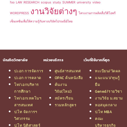
foo
LAW
RESEARCH
scopus
study
SUMMER
university
video
งานวิจัยต่างๆ
WORDPRESS
โครงงานการผลิตสื่อวีดีโอพรี
เซ็นเทชั่นเพื่อให้ความรู้กับทางบริษัทไปรษณีย์ไทย
บัณฑิตวิทยาลัย
หน่วยบริการ
เว็บที่ใช้มากที่สุด
ป.เอก การจัดการ
ศูนย์สารสนเทศ
ทะเบียน/วัดผล
ป.เอก การตลาด
OPAC ค้นหนังสือ
แนะแนว/ทุนกู้
โท/เอกบริหาร
ค้นงาน
ยืม
การศึกษา
วิจัย(ใหม่)
Gened/รายวิชา
โท/เอกเทคโนฯ
สมัครเรียน
งานวิจัย ม.สยาม
สารสนเทศ
รวมหลักสูตร
หอสมุดกลาง
ป.โท จัดการฯ
ป.โท MBA
วิศวกรรม
คณะ
ป.โท นิติศาสตร์
บริหารธุรกิจ