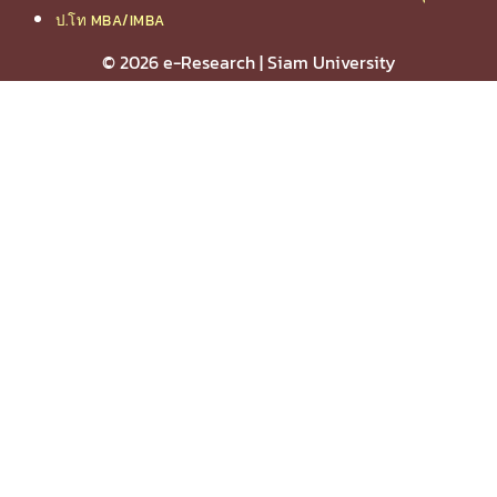
ป.โท MBA/IMBA
© 2026 e-Research | Siam University