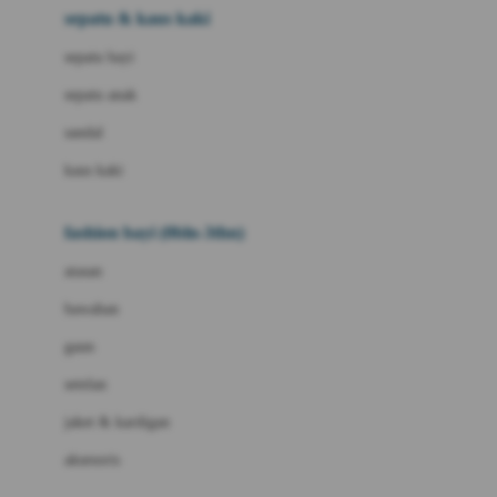
Beauty Barn
sepatu & kaus kaki
Bio Oil
sepatu bayi
Biolane
sepatu anak
Bite Fighters
sandal
Bizzi Growin
kaus kaki
Blackmores
fashion bayi (0bln-3thn)
Blooming Marvellous
atasan
Bonnels
bawahan
Bravado
gaun
Bruder
setelan
Brush Baby
jaket & kardigan
Buds Organics
aksesoris
Bugaboo