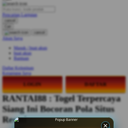
O
Pencarian Lanjutan
Oh Ma Grain
cancel
Okiedog
Cari
cancel
P
Akun Saya
Masuk / buat akun
Peachy
buat akun
Phil & Ted's
Bantuan
Philips Avent
Daftar Keinginan
Keranjang Saya
Pigeon
LOGIN
DAFTAR
Playgro
RANTAI88 : Togel Terpercaya
Poled Global
Siang Ini Bocoran Pola Situs
Ponycycle
Puma
Resmi
Pureats