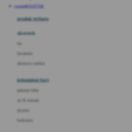
Awan
wayang88 DAFTAR
Azetabio
produk terbaru
B
aksesoris
Baabaasheepz
tas
Babiators
kacamata
Baby Dove
aksesoris rambut
Baby Jogger
Baby Rovega
kebutuhan bayi
Babybee
pakaian tidur
Banana Boat
set & terusan
Banz
piyama
Barbie
bodysuits
Beaba