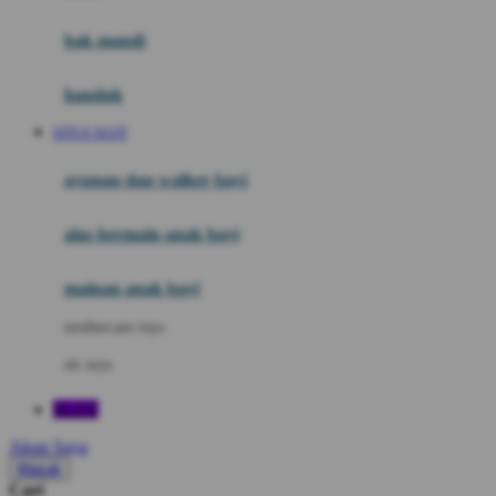
Mini Monkey
Moby
bak mandi
Momami
handuk
Mothercare
SITUS SLOT
Mustela
ayunan dan walker bayi
My Buddy Tag
My K
alas bermain anak bayi
N
mainan anak bayi
Naif
mothercare toys
Nike
elc toys
Nordic Natural
SLOT
Nuby
Akun Saya
Nuna
Masuk
Cari