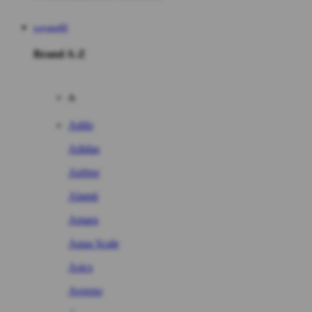
wayang88
Brand A-Z
A
Addo
Adidas
Airfree
Alamii
Amara
Aqua Scale
Asics
Aveeno