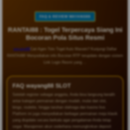
FAQ & REVIEW WAYANG88
RANTAI88 : Togel Terpercaya Siang Ini
Bocoran Pola Situs Resmi
wayang88
Cari Agen Toto Togel Auto Maxwin? Kunjungi Daftar
RANTAI88! Menyediakan info Bocoran RTP terupdate dengan sistem
Link Login Resmi yang ...
FAQ wayang88 SLOT
Setelah register sebagai anggota, Anda bisa langsung beralih
antar kategori permainan dengan mudah, mulai dari slot,
bingo, roulette, hingga taruhan olahraga dan kasino live.
Platform ini juga menyediakan berbagai permainan meja klasik
yang diupdate secara berkala agar pengalaman Anda tetap
segar. Manajemen akun sederhana memungkinkan deposit