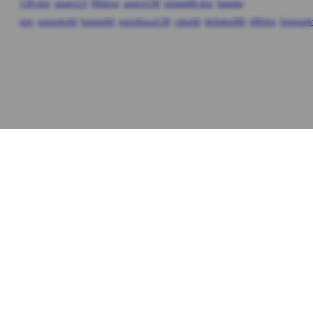
© Copyright wayang88. All Rights Reserved.
Related:
macauslot188
dadunation
noah4d
melati188
toto7788
playwin
138 slot
sinar123
88dewi
apace138
qqstar88 slot
bandar
slot
torpedo4d
harum4d
gatotkaca138
cika4d
deltabet88
j88slot
lentera4