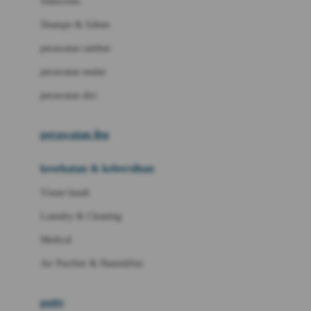
Sunscreen
London Taxi
Shampo & Sabun
Love To Dream
perawatan rambut
perawatan mulut
M
perawatan diri
Magformers
Mama's Choice
perawatan ibu
Mamas&Papas
kesehatan & kebersihan
Mamaway
Tissue basah
Maxi Cosi
Laundry & Cleaning
Megabloks
Medical
Micro
Air Purifier & Humidifier
MiDeer
Mimi & Lula
potty