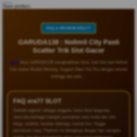
Share product:
FAQ & REVIEW ERA77
GARUDA138 : Nolimit City Pasti
Scatter Trik Slot Gacor
era77
Situs GARUDA138 menghadirkan Situs Judi Slot dari Nolimit
City status Mudah Menang. Support Depo Via Ovo dengan winrate
tertinggi dan pola ...
FAQ era77 SLOT
Setelah register sebagai anggota, kamu bisa langsung
mencoba berbagai kategori permainan seru mulai dari slot,
bingo, roulette, taruhan olahraga, kasino live, hingga
permainan meja. Platform ini dilengkapi dengan tips navigasi