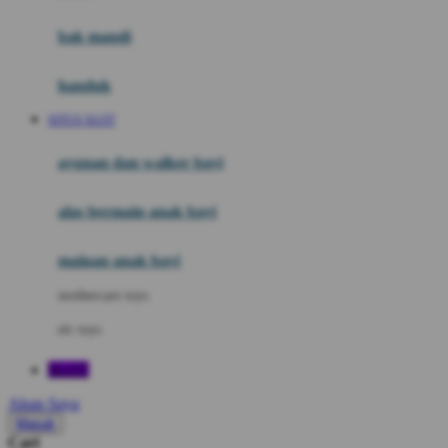
Mini Monkey
Moby
bak mandi
Momami
handuk
Mothercare
SITUS SLOT
Mustela
ayunan dan walker bayi
My Buddy Tag
My K
alas bermain anak bayi
N
mainan anak bayi
Naif
mothercare toys
Nike
elc toys
Nordic Natural
SLOT
Nuby
Akun Saya
Nuna
Masuk
Cari