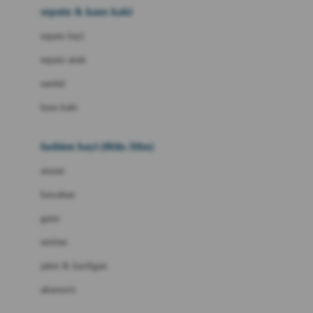
Beauty Barn
sepatu & kaus kaki
Bio Oil
sepatu bayi
Biolane
sepatu anak
Bite Fighters
sandal
Bizzi Growin
kaus kaki
Blackmores
fashion bayi (0bln-3thn)
Blooming Marvellous
atasan
Bonnels
bawahan
Bravado
gaun
Bruder
setelan
Brush Baby
jaket & kardigan
Buds Organics
aksesoris
Bugaboo