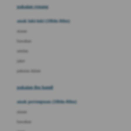
Buggygear
pakaian renang
Bumkins
anak laki-laki (18bln-8thn)
C
atasan
Cetaphil
bawahan
Chicco
setelan
Childlife
jaket
Clevamama
pakaian dalam
Cocolatte
Cottonseeds
pakaian ibu hamil
Cozy N Safe
anak perempuan (18bln-8thn)
Crane
atasan
Cybex
bawahan
D