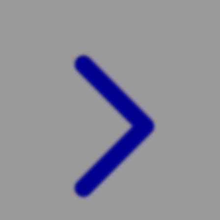
Twistshake
TY Toys
U
V
Veja
Vitaflow
Vtech
W
Waterland
Wellness