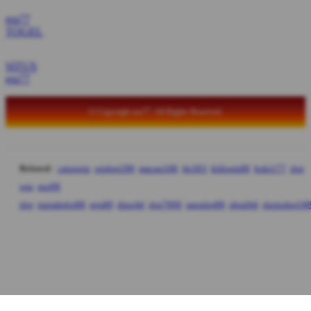
era77
TOGEL
SITUS
era77
© Copyright era77. All Rights Reserved.
Related:
caturwin
winbet299
macau188
jkt303
klikwin88
hoki177
slot
win
sizi99
slot
rupiahslot88
raja89
dipo4d
slot7000
ransslot88
ubud4d
slotpoker18