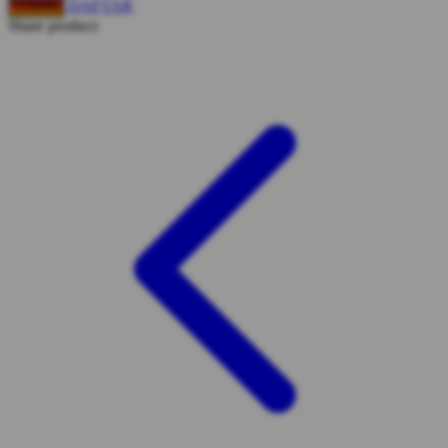
DAFTAR
LOGIN
Squishmallows
Share product:
Starbooks
Stick-O
Stokke
Sudocrem
Sumimo
Sunnylife
Sun-Staches
Swimava
T
Tommee Tippee
Trunki
Tutti Bambini