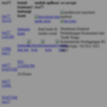
bantuan?
era77
hubungi
kami
era77
SLOT
Direktorat Jenderal
hubungi
ikuti kami di
era77
Perlindungan Konsumen dan
kami
media sosial
LOGIN
Tertib Niaga
Kementerian Perdagangan RI
bantuan
WhatsApp: +62 812 1021
LINK
dan faq
3625
era77
021-
era77
123456789
DAFTAR
24 Hours
era77
LINK
DAFTAR
era77