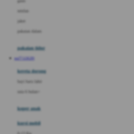
gaun
Dae Organics
setelan
Docare
jaket
Doona
pakaian dalam
Down To Earth
Drew
pakaian tidur
Dr. Brown's
era77 LOGIN
E
kereta dorong
ELC
bayi baru lahir
Ergobaby
usia 6 bulan+
Expert Care
koper anak
Ezyroller
kursi mobil
F
0-13 Kg