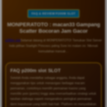
FAQ & REVIEW P200M SLOT
MONPERATOTO : macan33 Gampang
Scatter Bocoran Jam Gacor
p200m slot
Selamat datang di MONPERATOTO! Temukan Slot Server
Indo pilihan Starlight Princess paling Sore Ini malam ini. Nikmati
kemudahan transak...
FAQ p200m slot SLOT
Setelah Anda mendaftar sebagai anggota, Anda dapat
menggunakan tips untuk menavigasi berbagai macam
permainan, contohnya memilih permainan kasino yang
memiliki poin (points) tinggi atau memanfaatkan strategi untuk
taruhan olahraga seperti menganalisis peringkat permainan
demi keputusan yang lebih hati-hati. Platform ini menyediakan