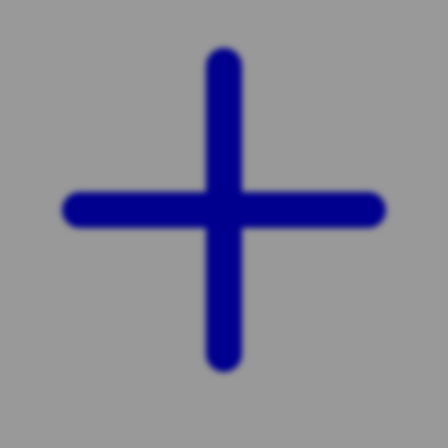
X
Xootz
Y
Yamatoya
Z
Zaxy
Zoggs
0-9
4Moms
59S