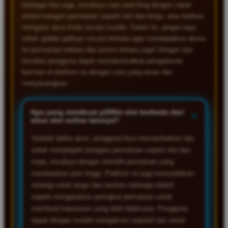
berbagai fitur juga, misalnya cara switching dengan cepat
antara kategori permainan seperti slot dan bingo, atau bahkan
mengatur akun Anda secara mudah. Selain itu, jangan lupa
untuk update aplikasi secara berkala agar mendapatkan akses
ke permainan terbaru dan promo terbaru juga! Dengan tips
tersebut pengguna dapat memaksimalkan pengalaman
bermain di platform ini dengan cara yang aman dan
menyenangkan.
Apa yang membuat p200m slot berbeda dari
+
situs slot online lainnya?
Setelah daftar akun, pengguna bisa memanfaatkan tips
untuk menjelajahi beragam permainan seperti slot dan
meja, misalnya dengan memilih permainan yang
menawarkan poin tinggi. Platform ini juga menyediakan
strategi untuk bingo dan taruhan olahraga efektif,
seperti menganalisis peringkat permainan untuk
membuat keputusan yang lebih bijaksana. Pengguna
dapat dengan mudah mengakses sepuluh tips untuk