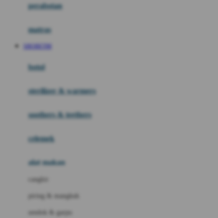
perabotan
Happy Tummy
Hauck
matras
Havaianas
SBOBET88
Hegen
botol
Hot Wheels
sterilizer & warmers
Hybrid
soothers & teethers
I
Inlacta DHA
celemek
Interlac
alat makan
Ivenet
cangkir
J
piring & mangkuk
Jack N Jill
sendok & garpu