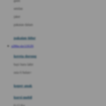
gaun
Dae Organics
setelan
Docare
jaket
Doona
pakaian dalam
Down To Earth
Drew
pakaian tidur
Dr. Brown's
p200m slot LOGIN
E
kereta dorong
ELC
bayi baru lahir
Ergobaby
usia 6 bulan+
Expert Care
koper anak
Ezyroller
kursi mobil
F
0-13 Kg