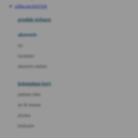
Awan
p200m slot DAFTAR
Azetabio
produk terbaru
B
aksesoris
Baabaasheepz
tas
Babiators
kacamata
Baby Dove
aksesoris rambut
Baby Jogger
Baby Rovega
kebutuhan bayi
Babybee
pakaian tidur
Banana Boat
set & terusan
Banz
piyama
Barbie
bodysuits
Beaba