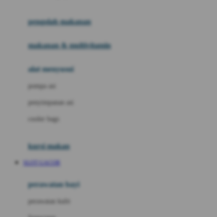
Joie
pengolah makanan
Joolz
Jujube
makanan & multivitamin
K
alat menyusui
Kiddycuts
pompa asi
Kumon
penyimpanan asi
L
cooler bags
Leapfrog
kursi makan
Leclerc
SLOT GACOR
Lee Vierra
Lillebaby
perawatan bayi
Little Bird Told Me
perawatan kulit
Little Miss Janis