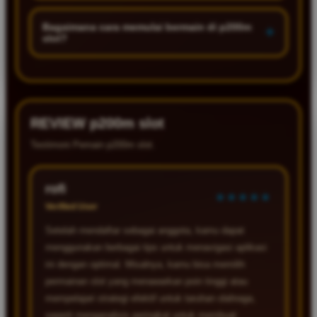
akun dengan baik, misalnya dengan beralih cepat
Setelah register sebagai anggota, kamu langsung
antar kategori dengan mudah serta kelola akun secara
antara kategori casino dan game olahraga. Pengguna
unlock beragam hiburan dari slot, bingo, roulette,
Bagaimana cara memulai bermain di p200m
praktis demi pengalaman bermain yang lancar. Nikmati
+
dapat menemukan tips harian tentang cara
slot?
taruhan olahraga, kasino live, hingga permainan meja
juga update permainan terbaru dan sistem deposit serta
memaksimalkan pengalaman mereka, seperti
klasik. Tips navigasi yang user-friendly memudahkan
penarikan cepat yang memudahkan setiap transaksi.
Setelah mendaftar sebagai anggota, Anda dapat
mengetahui cara deposit dana dan melakukan
kamu beralih antar kategori game tanpa ribet. Sistem
Dapatkan poin tinggi dari setiap aktivitas dan jelajahi
menjelajahi berbagai jenis permainan yang tersedia,
penarikan yang cepat dan aman.
manajemen akun yang terintegrasi juga mendukung
semua fitur menarik yang tersedia di platform ini.
seperti slot, bingo, dan berbagai pilihan permainan meja
deposit dan penarikan cepat kapan saja. Jangan lupa
kasino. Selain itu, platform ini menawarkan kesempatan
cek update permainan terbaru secara rutin biar selalu
REVIEW p200m slot
untuk bertaruh dalam berbagai pertandingan olahraga,
dapat poin tinggi dan pengalaman seru tiap hari.
Testimoni Pemain p200m slot.
termasuk pilihan populer di Indonesia. Platform ini
dirancang dengan fitur-fitur mudah digunakan agar Anda
dapat dengan cepat beralih antara kategori permainan,
dina
mengelola akun Anda, dan melacak aktivitas Anda.
Anda juga dapat menemukan tips dan strategi yang
Verified User
bermanfaat untuk memaksimalkan pengalaman bermain
Anda, misalnya dengan mempelajari cara
mengoptimalkan poin untuk program promosi atau
menganalisis peringkat pertandingan olahraga sebelum
melakukan taruhan. Platform ini bertujuan untuk
memberikan pengalaman bermain yang Aman dan