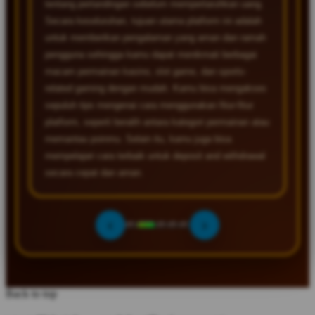
‹
›
Back to top
omega89
butuh
unduh aplikasi
we accept
bantuan?
omega89
hubungi