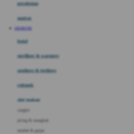
perabotan
Happy Tummy
Hauck
matras
Havaianas
SBOBET88
Hegen
botol
Hot Wheels
sterilizer & warmers
Hybrid
soothers & teethers
I
Inlacta DHA
celemek
Interlac
alat makan
Ivenet
cangkir
J
piring & mangkuk
Jack N Jill
sendok & garpu