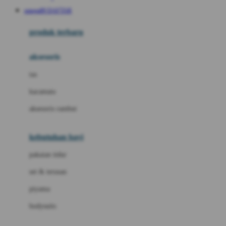
Awan
omega89 DAFTAR
Azetabio
produk terbaru
B
aksesoris
Baabaasheepz
tas
Babiators
kacamata
Baby Dove
aksesoris rambut
Baby Jogger
Baby Rovega
kebutuhan bayi
Babybee
pakaian tidur
Banana Boat
set & terusan
Banz
piyama
Barbie
bodysuits
Beaba