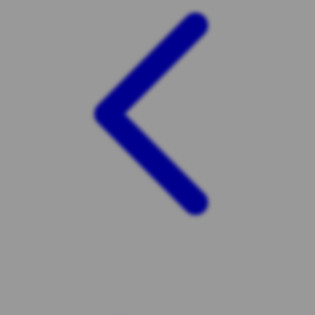
Squishmallows
Starbooks
Stick-O
Stokke
Sudocrem
Sumimo
Sunnylife
Sun-Staches
Swimava
T
Tommee Tippee
Trunki
Tutti Bambini