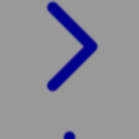
Twistshake
TY Toys
U
V
Veja
Vitaflow
Vtech
W
Waterland
Wellness