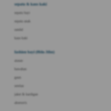
Beauty Barn
sepatu & kaus kaki
Bio Oil
sepatu bayi
Biolane
sepatu anak
Bite Fighters
sandal
Bizzi Growin
kaus kaki
Blackmores
fashion bayi (0bln-3thn)
Blooming Marvellous
atasan
Bonnels
bawahan
Bravado
gaun
Bruder
setelan
Brush Baby
jaket & kardigan
Buds Organics
aksesoris
Bugaboo