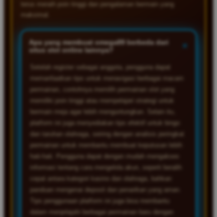
terus meraih poin tinggi dan pengalaman bermain yang
maksimal.
Apa yang membuat omega89 berbeda dari
+
situs slot online lainnya?
Setelah register sebagai anggota, pengguna dapat
memanfaatkan tips untuk menavigasi berbagai macam
permainan, contohnya memilih permainan slot yang
memiliki poin tinggi atau mempelajari strategi untuk
bermain meja agar lebih menguntungkan. Selain itu,
platform ini juga menyediakan tips efektif untuk bingo
dan taruhan olahraga, seiring dengan analisis peringkat
permainan untuk membantu membuat keputusan lebih
hati-hati. Pengguna dapat dengan mudah mengakses
informasi tentang cara mengelola akun, seperti beralih
cepat antara kategori kasino dan olahraga, bahkan
panduan mengenai deposit dan penarikan yang aman.
Tips penggunaan platform ini juga bisa membantu
dalam menjelajahi berbagai permainan baru dengan