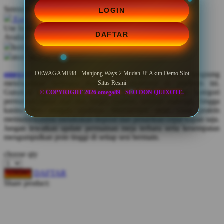
Serendah
Rp 10.000
LOGIN
Q
Earn
1.000.000
-
100.000.000
Bonus
Use Installment Options from
.
Laarn more
DAFTAR
QV Baby
Available for :
home delivery
store pickup
R
DEWAGAME88 - Mahjong Ways 2 Mudah JP Akun Demo Slot
omega89
Setelah daftar sebagai anggota, kamu langsung
Real Shades
mendapatkan berbagai keuntungan eksklusif di platform ini.
Situs Resmi
Gunakan tips navigasi sederhana untuk beralih antar kategori
© COPYRIGHT 2026 omega89 - SEO DON QUIXOTE.
Red Castle
permainan mulai dari slot, bingo, roulette, taruhan olahraga, hingga
kasino live dengan nyaman. Manajemen akun yang praktis
Ribbon Madness
memudahkanmu melakukan deposit dan penarikan cepat kapan saja.
Jangan lewatkan update permainan meja terbaru serta kesempatan
S
mengumpulkan poin tinggi di setiap sesi bermain.
Sebamed
choose qty
Silver Cross
DAFTAR
LOGIN
Share product:
Simply Idea
Skip Hop
Spectra