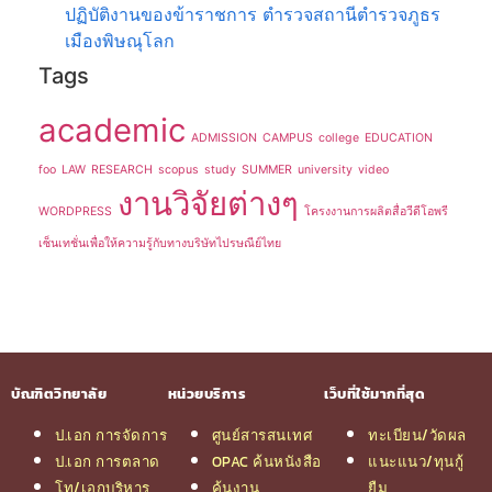
ปฏิบัติงานของข้าราชการ ตำรวจสถานีตำรวจภูธร
เมืองพิษณุโลก
Tags
academic
ADMISSION
CAMPUS
college
EDUCATION
foo
LAW
RESEARCH
scopus
study
SUMMER
university
video
งานวิจัยต่างๆ
WORDPRESS
โครงงานการผลิตสื่อวีดีโอพรี
เซ็นเทชั่นเพื่อให้ความรู้กับทางบริษัทไปรษณีย์ไทย
บัณฑิตวิทยาลัย
หน่วยบริการ
เว็บที่ใช้มากที่สุด
ป.เอก การจัดการ
ศูนย์สารสนเทศ
ทะเบียน/วัดผล
ป.เอก การตลาด
OPAC ค้นหนังสือ
แนะแนว/ทุนกู้
โท/เอกบริหาร
ค้นงาน
ยืม