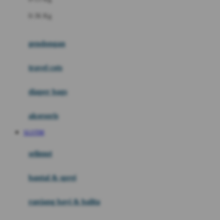
Felt So Sweet
0-36 Kg
Fisher Price
Flipper
gendongan
Friends Of Sally
travel cots
G
diaper bags
Gb
Geko
aksesoris
Graco
SLOT88
Gund
selimut
H
bantal & sprei
Habbie
Haenim
ranjang bayi & balita
Happy Horse