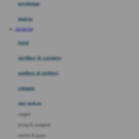
perabotan
Happy Tummy
Hauck
matras
Havaianas
SBOBET88
Hegen
botol
Hot Wheels
sterilizer & warmers
Hybrid
soothers & teethers
I
Inlacta DHA
celemek
Interlac
alat makan
Ivenet
cangkir
J
piring & mangkuk
Jack N Jill
sendok & garpu