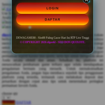
Serendah
Rp 10.000
Q
LOGIN
Earn
1.000.000
-
100.000.000
Bonus
Use Installment Options from
.
Laarn more
QV Baby
Available for :
DAFTAR
home delivery
store pickup
R
dipo4d
Setelah pendaftaran selesai, Anda bisa menggunakan
Real Shades
DEWAGAME88 - Slot88 Paling Gacor Hari Ini RTP Live Tinggi
berbagai tips untuk menavigasi beragam permainan, misalnya
© COPYRIGHT 2026 dipo4d - SEO DON QUIXOTE.
memilih slot dengan tingkat poin tinggi atau mempelajari strategi
Red Castle
untuk permainan bingo dan taruhan olahraga. Platform ini juga
menyediakan panduan tentang cara beralih cepat antar kategori
Ribbon Madness
permainan seperti kasino dan sports, serta tips untuk mengelola akun
Anda secara efektif dan aman. Sebalkan itu, platform ini
S
menawarkan pembaruan game terbaru agar selalu mendapatkan
pengalaman bermain yang menarik. Untuk memaksimalkan
Sebamed
pengalaman Anda, jangan lupa membaca sepuluh tips penggunaan
platform yang tersedia, termasuk cara melakukan deposit dan
Silver Cross
penarikan dengan cepat atau tips untuk menemukan peringkat
permainan favorit Anda.
Simply Idea
choose qty
Skip Hop
DAFTAR
Spectra
LOGIN