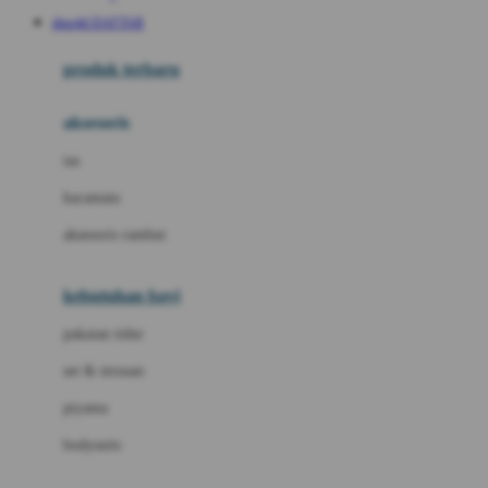
Awan
dipo4d DAFTAR
Azetabio
produk terbaru
B
aksesoris
Baabaasheepz
tas
Babiators
kacamata
Baby Dove
aksesoris rambut
Baby Jogger
Baby Rovega
kebutuhan bayi
Babybee
pakaian tidur
Banana Boat
set & terusan
Banz
piyama
Barbie
bodysuits
Beaba