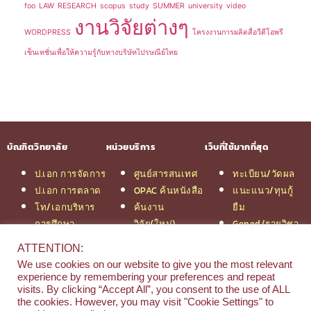
foo
LAW
RESEARCH
scopus
study
SUMMER
university
video
งานวิจัยต่างๆ
WORDPRESS
โครงงานการผลิตสื่อวีดีโอพรี
เซ็นเทชั่นเพื่อให้ความรู้กับทางบริษัทไปรษณีย์ไทย
บัณฑิตวิทยาลัย
หน่วยบริการ
เว็บที่ใช้มากที่สุด
ป.เอก การจัดการ
ศูนย์สารสนเทศ
ทะเบียน/วัดผล
ป.เอก การตลาด
OPAC ค้นหนังสือ
แนะแนว/ทุนกู้
โท/เอกบริหาร
ค้นงาน
ยืม
การศึกษา
วิจัย(ใหม่)
Gened/รายวิชา
โท/เอกเทคโนฯ
สมัครเรียน
งานวิจัย ม.สยาม
ATTENTION:
สารสนเทศ
รวมหลักสูตร
หอสมุดกลาง
We use cookies on our website to give you the most relevant
ป.โท จัดการฯ
ป.โท MBA
experience by remembering your preferences and repeat
วิศวกรรม
คณะ
visits. By clicking “Accept All”, you consent to the use of ALL
the cookies. However, you may visit "Cookie Settings" to
ป.โท นิติศาสตร์
บริหารธุรกิจ