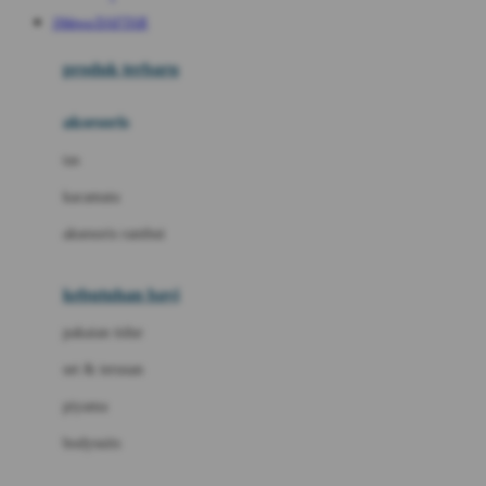
Awan
19dewa DAFTAR
Azetabio
produk terbaru
B
aksesoris
Baabaasheepz
tas
Babiators
kacamata
Baby Dove
aksesoris rambut
Baby Jogger
Baby Rovega
kebutuhan bayi
Babybee
pakaian tidur
Banana Boat
set & terusan
Banz
piyama
Barbie
bodysuits
Beaba