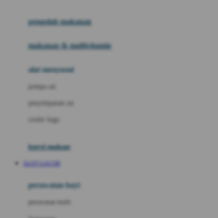
Joie
pengolah makanan
Joolz
Jujube
makanan & multivitamin
K
alat menyusui
Kiddycuts
pompa asi
Kumon
penyimpanan asi
L
cooler bags
Leapfrog
kursi makan
Leclerc
SLOT GACOR
Lee Vierra
Lillebaby
perawatan bayi
Little Bird Told Me
perawatan kulit
Little Miss Janis