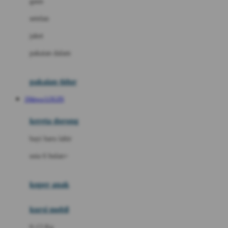
gaun
Dae Organics
setelan
Docare
jaket
Doona
pakaian dalam
Down To Earth
Drew
pakaian tidur
Dr. Brown's
19dewa LOGIN
E
kereta dorong
ELC
bayi baru lahir
Ergobaby
usia 6 bulan+
Expert Care
koper anak
Ezyroller
kursi mobil
F
0-13 Kg