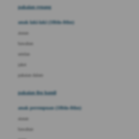
Buggygear
pakaian renang
Bumkins
anak laki-laki (18bln-8thn)
C
atasan
Cetaphil
bawahan
Chicco
setelan
Childlife
jaket
Clevamama
pakaian dalam
Cocolatte
Cottonseeds
pakaian ibu hamil
Cozy N Safe
anak perempuan (18bln-8thn)
Crane
atasan
Cybex
bawahan
D