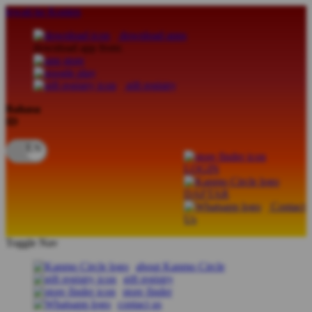
lewati ke Konten
download apps
download app from:
gift registry
Bahasa
ID
LOGIN
DAFTAR
Contact
Us
Toggle Nav
about Kanmo Circle
gift registry
store finder
contact us