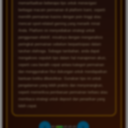
untuk melakukan deposit dan penarikan. Platform ini
untuk menavigasi berbagai permainan, misalnya
mengikuti tips-tips di dalamnya, misalnya dengan
juga dapat memberikan informasi update mengenai
memilih game slot dengan poin hadiah tinggi. Platform
mencoba game "trial" atau membandingkan kategori
permainan terbaru dan mengaksesnya melalui aplikasi,
ini menyediakan strategi untuk penggunaan efektif
game favorit Anda.
membuatnya tersedia kapan saja dan di mana saja.
bingo dan taruhan olahraga, seperti menganalisis
Sebagai bagian dari pengembangan platform, tersedia
peringkat permainan untuk membuat keputusan lebih
pula tips untuk mempelajari strateginya agar bisa
baik. Selain itu, platform menawarkan sepuluh tips
memaksimalkan keuntungan dalam setiap permainan,
untuk pengelolaan akun, termasuk beralih cepat antara
seperti menganalisis peringkat permainan untuk
kategori seperti kasino dan olahraga, dengan panduan
membuat keputusan yang lebih tepat.
keamanan dalam penggunaan. Pengguna dapat
menerapkan strategi untuk akses mobile dan desktop
misalnya, dengan menggunakan alat akun untuk
melacak poin atau skor permainan.
‹
›
Back to top