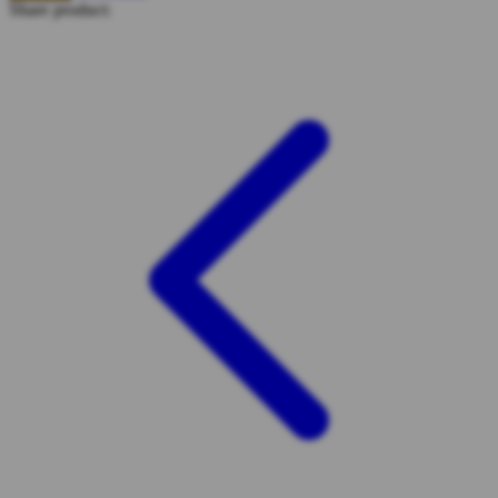
Share product:
Squishmallows
Starbooks
Stick-O
Stokke
Sudocrem
Sumimo
Sunnylife
Sun-Staches
Swimava
T
Tommee Tippee
Trunki
Tutti Bambini