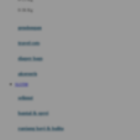
Felt So Sweet
0-36 Kg
Fisher Price
Flipper
gendongan
Friends Of Sally
travel cots
G
diaper bags
Gb
Geko
aksesoris
Graco
SLOT88
Gund
selimut
H
bantal & sprei
Habbie
Haenim
ranjang bayi & balita
Happy Horse