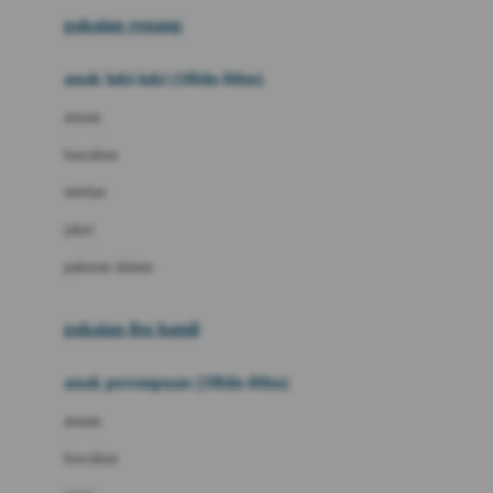
Buggygear
pakaian renang
Bumkins
anak laki-laki (18bln-8thn)
C
atasan
Cetaphil
bawahan
Chicco
setelan
Childlife
jaket
Clevamama
pakaian dalam
Cocolatte
Cottonseeds
pakaian ibu hamil
Cozy N Safe
anak perempuan (18bln-8thn)
Crane
atasan
Cybex
bawahan
D