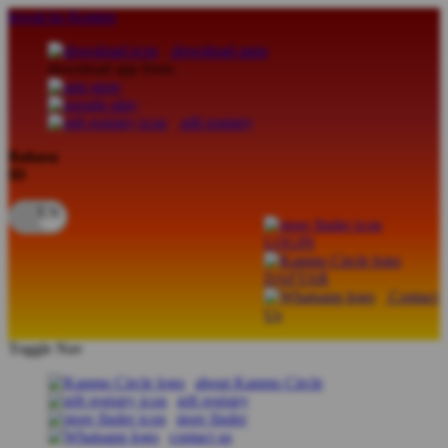
lewati ke Konten
download apps
download app from:
gift registry
Bahasa
ID
LOGIN
DAFTAR
Contact
Us
Toggle Nav
about Kanmo Circle
gift registry
store finder
contact us