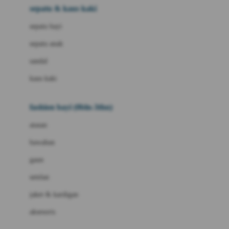
Beauty Barn
sepatu & kaus kaki
Bio Oil
sepatu bayi
Biolane
sepatu anak
Bite Fighters
sandal
Bizzi Growin
kaus kaki
Blackmores
fashion bayi (0bln-3thn)
Blooming Marvellous
atasan
Bonnels
bawahan
Bravado
gaun
Bruder
setelan
Brush Baby
jaket & kardigan
Buds Organics
aksesoris
Bugaboo