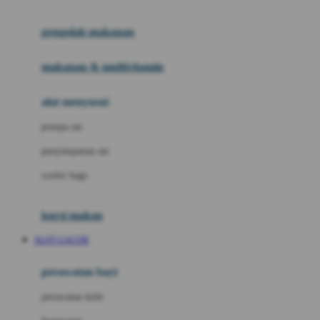
Joie
pengolah makanan
Joolz
Jujube
makanan & multivitamin
K
alat menyusui
Kiddycuts
pompa asi
Kumon
penyimpanan asi
L
cooler bags
Leapfrog
kursi makan
Leclerc
SLOT GACOR
Lee Vierra
Lillebaby
perawatan bayi
Little Bird Told Me
perawatan kulit
Little Miss Janis