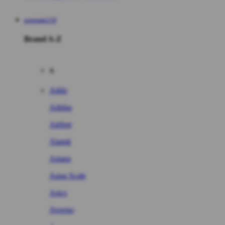
pragmatic218
Brand A-Z
A
Addo
Adidas
Airfree
Alamii
Amara
Aqua Scale
Asics
Aveeno