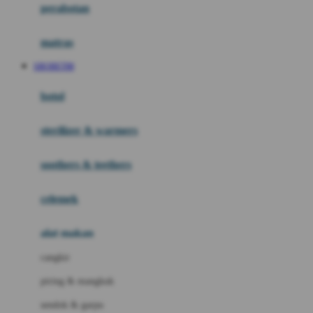
perabotan
Happy Tummy
Hauck
matras
Havaianas
SBOBET88
Hegen
botol
Hot Wheels
sterilizer & warmers
Hybrid
soothers & teethers
I
Inlacta DHA
celemek
Interlac
alat makan
Ivenet
cangkir
J
piring & mangkuk
Jack N Jill
sendok & garpu