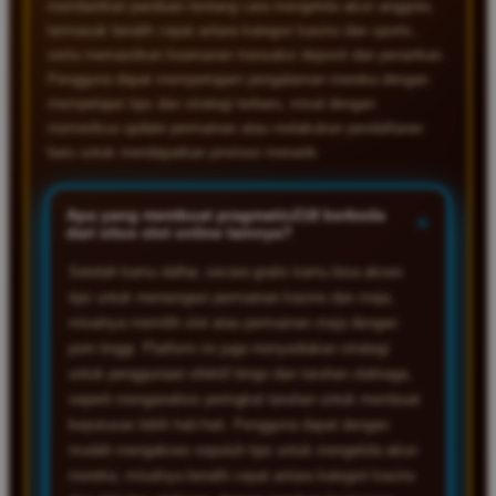
memberikan panduan tentang cara mengelola akun anggota,
termasuk beralih cepat antara kategori kasino dan sports,
serta memastikan keamanan transaksi deposit dan penarikan.
Pengguna dapat mempertajam pengalaman mereka dengan
mempelajari tips dan strategi terbaru, misal dengan
memeriksa update permainan atau melakukan pendaftaran
baru untuk mendapatkan promosi menarik.
Apa yang membuat pragmatic218 berbeda
+
dari situs slot online lainnya?
Setelah kamu daftar, secara gratis kamu bisa akses
tips untuk menavigasi permainan kasino dan meja,
misalnya memilih slot atau permainan meja dengan
poin tinggi. Platform ini juga menyediakan strategi
untuk penggunaan efektif bingo dan taruhan olahraga,
seperti menganalisis peringkat taruhan untuk membuat
keputusan lebih hati-hati. Pengguna dapat dengan
mudah mengakses sepuluh tips untuk mengelola akun
mereka, misalnya beralih cepat antara kategori kasino