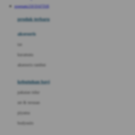
Awan
pragmatic218 DAFTAR
Azetabio
produk terbaru
B
aksesoris
Baabaasheepz
tas
Babiators
kacamata
Baby Dove
aksesoris rambut
Baby Jogger
Baby Rovega
kebutuhan bayi
Babybee
pakaian tidur
Banana Boat
set & terusan
Banz
piyama
Barbie
bodysuits
Beaba