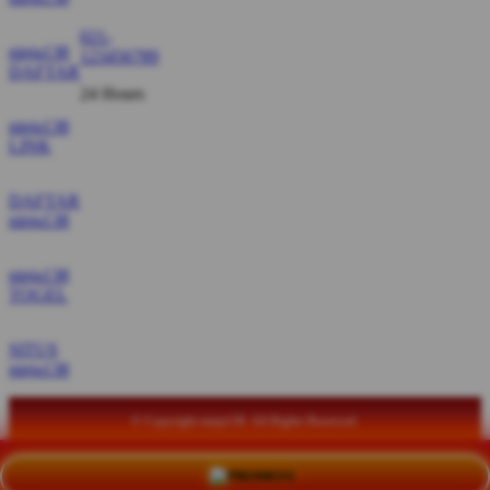
ninja138
butuh
unduh aplikasi
we accept
bantuan?
ninja138
hubungi
kami
ninja138
SLOT
Direktorat Jenderal
hubungi
ikuti kami di
ninja138
Perlindungan Konsumen dan
kami
media sosial
LOGIN
Tertib Niaga
Kementerian Perdagangan RI
bantuan
WhatsApp: +62 812 1021
LINK
dan faq
3625
ninja138
021-
ninja138
123456789
DAFTAR
24 Hours
ninja138
LINK
DAFTAR
ninja138
PROMO