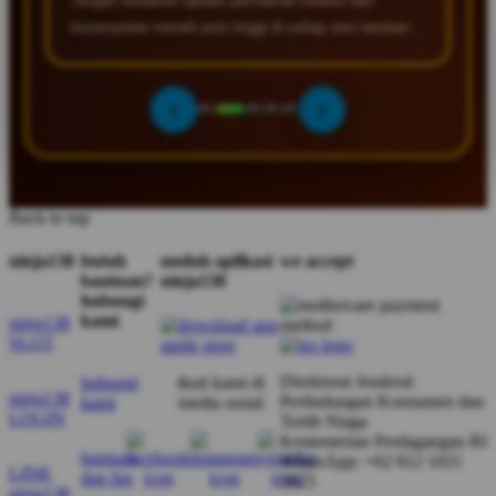
‹
›
Back to top