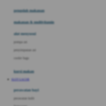
Joie
pengolah makanan
Joolz
Jujube
makanan & multivitamin
K
alat menyusui
Kiddycuts
pompa asi
Kumon
penyimpanan asi
L
cooler bags
Leapfrog
kursi makan
Leclerc
SLOT GACOR
Lee Vierra
Lillebaby
perawatan bayi
Little Bird Told Me
perawatan kulit
Little Miss Janis