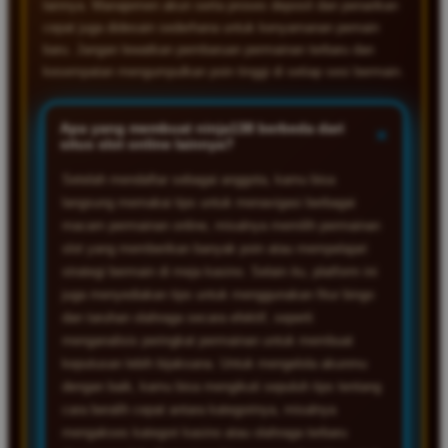
lainnya. Manajemen akun serta proses deposit dan penarikan
cepat juga didesain sederhana untuk kenyamanan pemain
baru. Jangan lewatkan pembaruan permainan terbaru dan
kesempatan mengumpulkan poin tinggi di setiap sesi bermain.
Apa yang membuat ninja138 berbeda dari
+
situs slot online lainnya?
Setelah mendaftar sebagai anggota, kamu bisa
langsung memakai tips untuk menavigasi berbagai
macam permainan online, misalnya memilih permainan
slot yang memberikan banyak poin atau mempelajari
strategi bermain di meja kasino. Selain itu, platform ini
juga menyediakan tips untuk menggunakan fitur bingo
dan taruhan olahraga secara efektif, seperti
menganalisis peringkat permainan untuk membuat
keputusan lebih bijaksana. Untuk mengelola akunmu
dengan baik, kamu bisa mengikuti sepuluh tips tentang
cara beralih cepat antara kategorinya, misalnya
mengakses kategori kasino atau olahraga terbaru