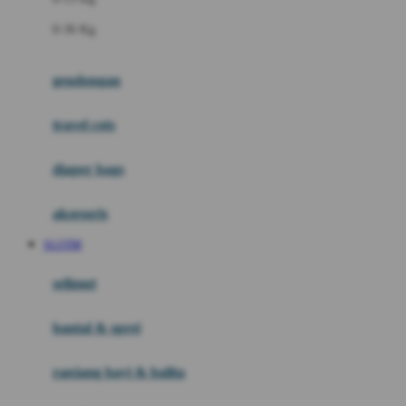
Felt So Sweet
0-36 Kg
Fisher Price
Flipper
gendongan
Friends Of Sally
travel cots
G
diaper bags
Gb
Geko
aksesoris
Graco
SLOT88
Gund
selimut
H
bantal & sprei
Habbie
Haenim
ranjang bayi & balita
Happy Horse