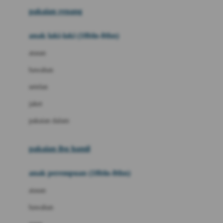
Buggygear
pakaian renang
Bumkins
anak laki-laki (18bln-8thn)
C
atasan
Cetaphil
bawahan
Chicco
setelan
Childlife
jaket
Clevamama
pakaian dalam
Cocolatte
Cottonseeds
pakaian ibu hamil
Cozy N Safe
anak perempuan (18bln-8thn)
Crane
atasan
Cybex
bawahan
D