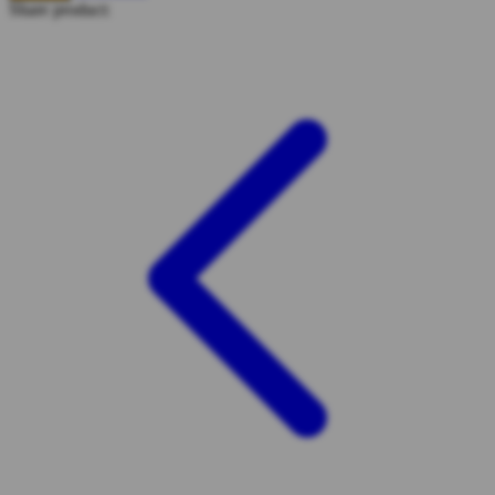
Share product:
Squishmallows
Starbooks
Stick-O
Stokke
Sudocrem
Sumimo
Sunnylife
Sun-Staches
Swimava
T
Tommee Tippee
Trunki
Tutti Bambini