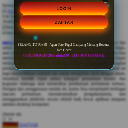
Serendah
Rp 10.000
LOGIN
Q
Earn
1.000.000
-
100.000.000
Bonus
Use Installment Options from
.
Laarn more
QV Baby
Available for :
DAFTAR
home delivery
store pickup
R
ninja138
Setelah kamu mendaftar, kamu dapat menggunakan tips
Real Shades
PELANGITOTO888 - Agen Toto Togel Gampang Menang Bocoran
untuk menavigasi berbagai macam permainan seperti slot, bingo,
Jam Gacor
atau meja untuk meningkatkan pengalamanmu. Misalnya, kamu bisa
Red Castle
© COPYRIGHT 2026 ninja138 - SEO DON QUIXOTE.
memilih permainan yang menawarkan poin tinggi atau mempelajari
strategi bingo dan taruhan olahraga, seperti menganalisis peringkat
Ribbon Madness
permainan untuk membuat keputusan yang lebih tepat. Platform ini
juga menyediakan sepuluh tips untuk mengelola akun dengan aman,
S
misalnya beralih cepat antara kategori permainan kasino dan
kegiatan olahraga atau memeriksa pembaruan permainan terbaru.
Sebamed
Dengan tips penggunaan mudah ini, kamu bisa menjelajahi berbagai
macam permainan, memaksimalkan pengalamanmu, dan
Silver Cross
menggunakan platform secara efektif baik lewat aplikasi maupun
melalui desktop komputer.
Simply Idea
choose qty
Skip Hop
DAFTAR
Spectra
LOGIN