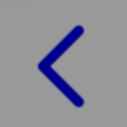
Squishmallows
Starbooks
Stick-O
Stokke
Sudocrem
Sumimo
Sunnylife
Sun-Staches
Swimava
T
Tommee Tippee
Trunki
Tutti Bambini