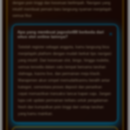
dengan poin tinggi dan keseruan berlimpah. Navigasi yang
intuitif membuat pemain baru langsung nyaman menjelajah
semua fitur.
Apa yang membuat jagoslot88 berbeda dari
+
situs slot online lainnya?
Setelah register sebagai anggota, kamu langsung bisa
menjelajahi platform dengan mudah berkat tips navigasi
yang intuitif. Dari keseruan slot, bingo, hingga roulette,
semua tersedia dalam satu tempat bersama taruhan
olahraga, kasino live, dan permainan meja klasik.
Manajemen akun simpel memudahkanmu beralih antar
kategori, sementara proses deposit dan penarikan
cepat memastikan transaksi lancar kapan saja. Jangan
lupa cek update permainan terbaru untuk pengalaman
fresh dan kumpulkan poin tinggi dari setiap taruhan
yang kamu mainkan.