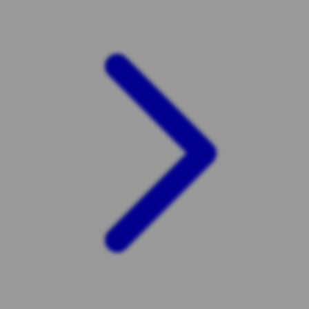
Twistshake
TY Toys
U
V
Veja
Vitaflow
Vtech
W
Waterland
Wellness