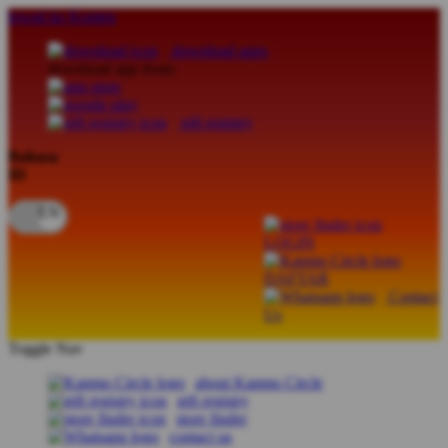
lewati ke Konten
download apps
download app from:
gift registry
Bahasa
ID
LOGIN
DAFTAR
Contact
Us
Toggle Nav
about Kanmo Circle
gift registry
store finder
contact us