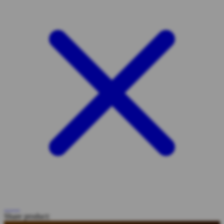
Share product: