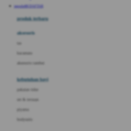
Awan
jagoslot88 DAFTAR
Azetabio
produk terbaru
B
aksesoris
Baabaasheepz
tas
Babiators
kacamata
Baby Dove
aksesoris rambut
Baby Jogger
Baby Rovega
kebutuhan bayi
Babybee
pakaian tidur
Banana Boat
set & terusan
Banz
piyama
Barbie
bodysuits
Beaba