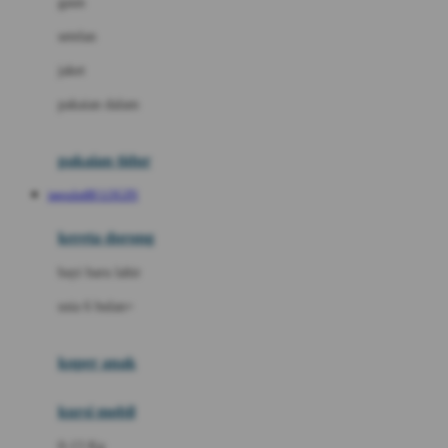
gaun
Dae Organics
setelan
Docare
jaket
Doona
pakaian dalam
Down To Earth
Drew
pakaian tidur
Dr. Brown's
jagoslot88 LOGIN
E
kereta dorong
ELC
bayi baru lahir
Ergobaby
usia 6 bulan+
Expert Care
koper anak
Ezyroller
kursi mobil
F
0-13 Kg