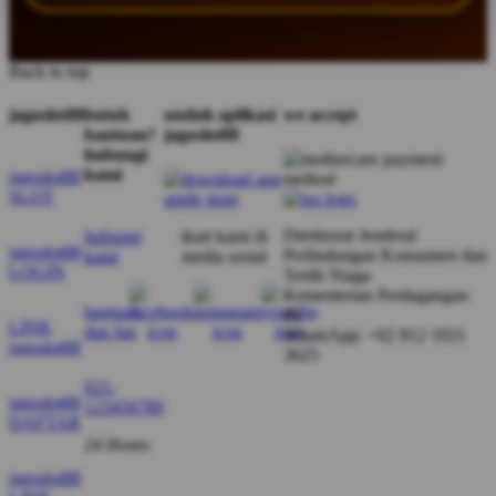
Back to top
jagoslot88
butuh
unduh aplikasi
we accept
bantuan?
jagoslot88
hubungi
kami
jagoslot88
SLOT
Direktorat Jenderal
hubungi
ikuti kami di
jagoslot88
Perlindungan Konsumen dan
kami
media sosial
LOGIN
Tertib Niaga
Kementerian Perdagangan
bantuan
RI
LINK
dan faq
WhatsApp: +62 812 1021
jagoslot88
3625
021-
jagoslot88
123456789
DAFTAR
24 Hours
jagoslot88