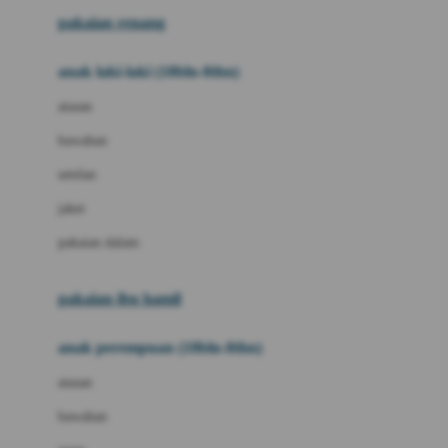
Buggygear
pakaian renang
Bumkins
anak laki-laki (18bln-8thn)
C
atasan
Cetaphil
bawahan
Chicco
setelan
Childlife
jaket
Clevamama
pakaian dalam
Cocolatte
Cottonseeds
pakaian ibu hamil
Cozy N Safe
anak perempuan (18bln-8thn)
Crane
atasan
Cybex
bawahan
D