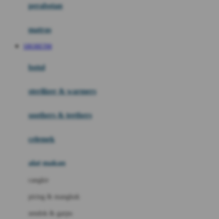
perabotan
Happy Tummy
Hauck
matras
Havaianas
SBOBET88
Hegen
botol
Hot Wheels
sterilizer & warmers
Hybrid
soothers & teethers
I
Inlacta DHA
celemek
Interlac
alat makan
Ivenet
cangkir
J
piring & mangkuk
Jack N Jill
sendok & garpu