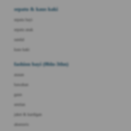
sepatu & kaus kaki
sepatu bayi
sepatu anak
sandal
kaus kaki
fashion bayi (0bln-3thn)
atasan
bawahan
gaun
setelan
jaket & kardigan
aksesoris