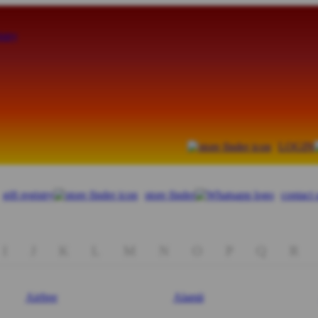
istry
LOGIN
gift registry
store finder
contact 
I
J
K
L
M
N
O
P
Q
R
Airfree
Alamii