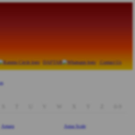
DAFTAR
Contact Us
us
S
T
U
V
W
X
Y
Z
0-9
Amara
Aqua Scale