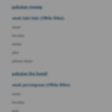
pakaian renang
anak laki-laki (18bln-8thn)
atasan
bawahan
setelan
jaket
pakaian dalam
pakaian ibu hamil
anak perempuan (18bln-8thn)
atasan
bawahan
gaun