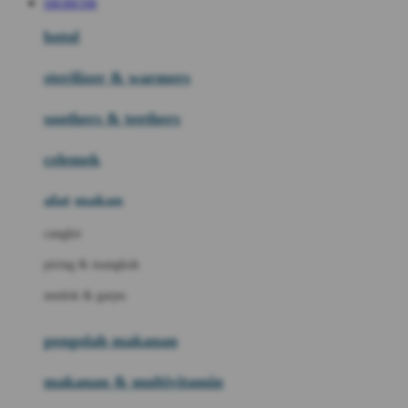
SBOBET88
botol
sterilizer & warmers
soothers & teethers
celemek
alat makan
cangkir
piring & mangkuk
sendok & garpu
pengolah makanan
makanan & multivitamin