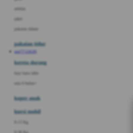
setelan
jaket
pakaian dalam
pakaian tidur
raja777 LOGIN
kereta dorong
bayi baru lahir
usia 6 bulan+
koper anak
kursi mobil
0-13 Kg
0-36 Kg