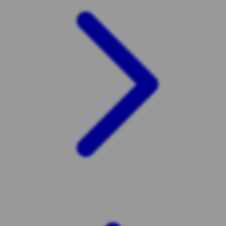
Twistshake
TY Toys
U
V
Veja
Vitaflow
Vtech
W
Waterland
Wellness