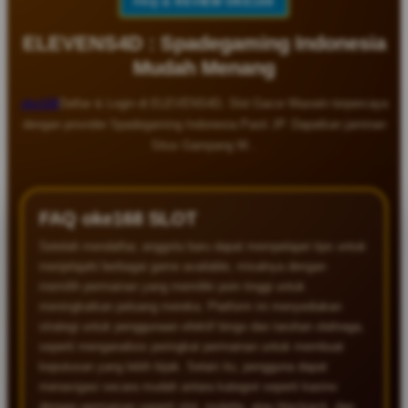
FAQ & REVIEW OKE168
ELEVENS4D : Spadegaming Indonesia
Mudah Menang
oke168
Daftar & Login di ELEVENS4D, Slot Gacor Maxwin terpercaya
dengan provider Spadegaming Indonesia Pasti JP. Dapatkan jaminan
Situs Gampang W...
FAQ oke168 SLOT
Setelah mendaftar, anggota baru dapat mempelajari tips untuk
menjelajahi berbagai game available, misalnya dengan
memilih permainan yang memiliki poin tinggi untuk
meningkatkan peluang mereka. Platform ini menyediakan
strategi untuk penggunaan efektif bingo dan taruhan olahraga,
seperti menganalisis peringkat permainan untuk membuat
keputusan yang lebih bijak. Selain itu, pengguna dapat
menavigasi secara mudah antara kategori seperti kasino
dengan permainan seperti slot, roulette, atau blackjack, dan