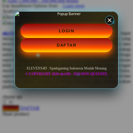
Earn
1.000.000
-
100.000.000
Bonus
Use Installment Options from
.
Laarn more
Q
Available for :
home delivery
QV Baby
store pickup
LOGIN
oke168
Setelah kamu daftar sebagai anggota, kamu dapat
R
menggunakan tips untuk menavigasi berbagai jenis permainan yang
tersedia, misalnya pilihlah permainan kasino gratis seperti slots atau
DAFTAR
Real Shades
bingo dengan poin tinggi. Platform ini juga menyediakan strategi
untuk penggunaan efektif permainan olahraga dan taruhan olahraga
Red Castle
seperti menganalisis peringkat permainan untuk membuat keputusan
lebih teliti dalam permainan. Selain itu, pengguna dapat dengan
Ribbon Madness
ELEVENS4D : Spadegaming Indonesia Mudah Menang
mudah mengakses sepuluh tips untuk mengelola akun secara efisien,
© COPYRIGHT 2026 oke168 - SEO DON QUIXOTE.
seperti beralih cepat antara kategori permainan kasino dan aktivitas
S
olahraga, semua dengan panduan tentang cara menggunakan
platform ini dengan aman dan cepat.
Sebamed
choose qty
Silver Cross
DAFTAR
LOGIN
Simply Idea
Share product:
Skip Hop
Spectra