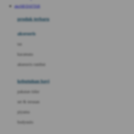
Awan
oke168 DAFTAR
Azetabio
produk terbaru
B
aksesoris
Baabaasheepz
tas
Babiators
kacamata
Baby Dove
aksesoris rambut
Baby Jogger
Baby Rovega
kebutuhan bayi
Babybee
pakaian tidur
Banana Boat
set & terusan
Banz
piyama
Barbie
bodysuits
Beaba