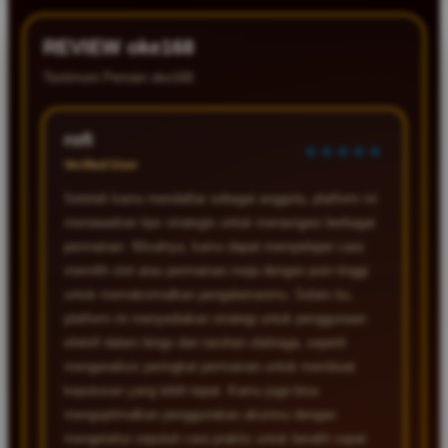
akun, beralih antara kategori permainan kasino dan
slot, bingo, ataupun permainan meja. Misalnya, kamu
Dengan tips penggunaan platform ini, anggota dapat
dan live casino, serta tips untuk deposit dan penarikan
aktivitas olahraga. Selain itu, pengguna dapat
bisa mencoba strategi di dalam permainan slot atau
menjelajahi berbagai permainan seperti free casino
yang lebih cepat dan aman. Dalam bagian sports
REVIEW oke168
memeriksa pembaruan permainan terbaru atau
permainan bingo untuk meningkatkan
games dan bingo yang memberikan pengalaman
betting, pengguna dapat mempelajari strategi untuk
mengikuti tips untuk deposit dan penarikan (withdrawal)
Testimoni Pemain oke168.
peluangmu.Platform ini juga menawarkan tips dan
bermain lebih menyenangkan dan ramah pengguna.
memanfaatkan peluang taruhan, seperti menganalisis
yang lebih cepat. Dengan memanfaatkan fitur-fitur
strategi untuk taruhan olahraga, seperti menganalisis
performa tim atau pemain sebelumnya. Selain itu,
platform, termasuk cara membandingkan permainan
peringkat permainan atau liga untuk membuat
platform ini menawarkan tips harian untuk menjaga
dina
baru atau mencari promosi menarik, pengalaman
keputusan yang lebih tepat sasaran. Selain itu, terdapat
★★★★★
pengalaman bermain menjadi lebih optimal, misalnya
Verified User
bermainmu akan semakin seru dan memuaskan.
panduan tentang cara mengatur akun kamu dengan
dengan mengacu pada pembaruan permainan terbaru.
mudah, misalnya beralih cepat antara kategori
Setelah kamu mendaftar sebagai anggota, kamu dapat
Dengan fokus pada kemudahan akses, platform ini
permainan kasino dan sportsbook. Untuk pengalaman
menggunakan berbagai tips untuk menavigasi platform
memungkinkan para anggota untuk menjelajahi ratusan
pengguna yang optimal, platform ini rutin memberikan
dan meningkatkan pengalaman bermain. Misalnya,
pilihan permainan dan menikmati pengalaman yang
update tentang game terbaru serta tips untuk deposit
kamu bisa memilih permainan kartu atau slot yang
menyenangkan dan bermanfaat.
dan penarikan uang saku dengan cepat dan aman.
menawarkan poin tinggi. Platform ini juga menyediakan
Dengan menguasai tip dan strategi tersebut , menjadi
strategi untuk penggunaan efektif bingo dan taruhan
anggota aktif di platform ini akan semakin
olahraga, seperti menganalisis peringkat permainan
menyenangkan.
untuk membuat keputusan lebih strategis. Dengan
akses cepat ke informasi terkini mengenai permainan
terbaru, kamu dapat memanfaatkan peluang untuk
mendapatkan kemenangan yang lebih besar. Selain itu,