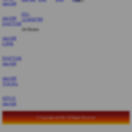
Kementerian Perdagangan RI
bantuan
WhatsApp: +62 812 1021
LINK
dan faq
3625
oke168
021-
oke168
123456789
DAFTAR
24 Hours
oke168
LINK
DAFTAR
oke168
oke168
TOGEL
SITUS
oke168
© Copyright oke168. All Rights Reserved.