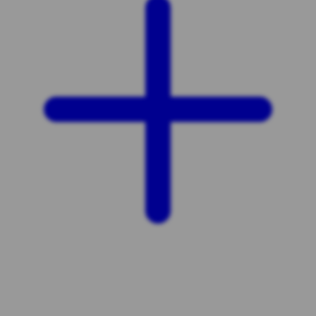
X
Xootz
Y
Yamatoya
Z
Zaxy
Zoggs
0-9
4Moms
59S