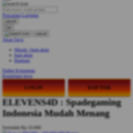
O
Pencarian Lanjutan
Oh Ma Grain
cancel
Okiedog
Cari
cancel
P
Akun Saya
Masuk / buat akun
Peachy
buat akun
Phil & Ted's
Bantuan
Philips Avent
Daftar Keinginan
Keranjang Saya
Pigeon
LOGIN
DAFTAR
Playgro
ELEVENS4D : Spadegaming
Poled Global
Indonesia Mudah Menang
Ponycycle
Puma
Serendah
Rp 10.000
Pureats