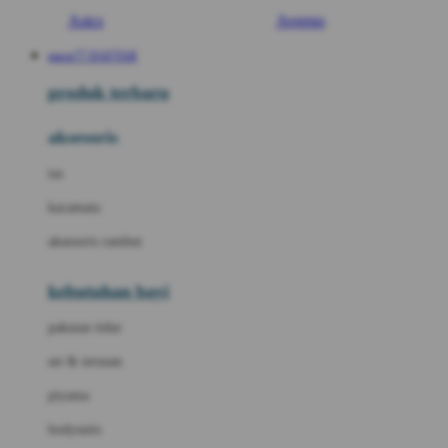
Asics
Aveeno
gacor77 DAFTAR
produk terbaru
aksesoris
tas
kacamata
aksesoris rambut
kebutuhan bayi
pakaian tidur
set & terusan
piyama
bodysuits