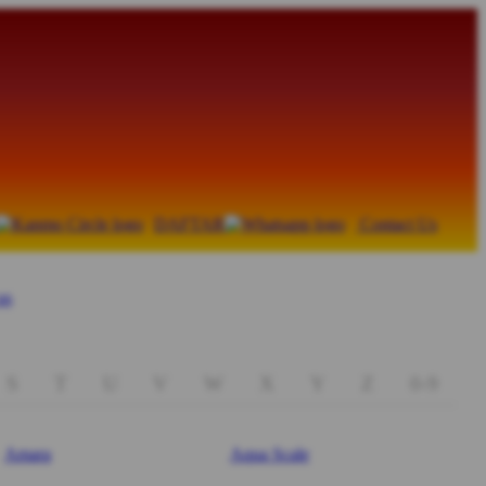
DAFTAR
Contact Us
us
S
T
U
V
W
X
Y
Z
0-9
Amara
Aqua Scale