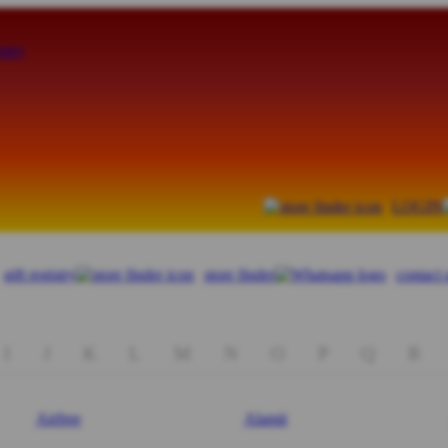
istry
LOGIN
gift registry
store finder
contact 
I
J
K
L
M
N
O
P
Q
R
Airfree
Alamii