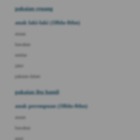
pakaian renang
anak laki-laki (18bln-8thn)
atasan
bawahan
setelan
jaket
pakaian dalam
pakaian ibu hamil
anak perempuan (18bln-8thn)
atasan
bawahan
gaun