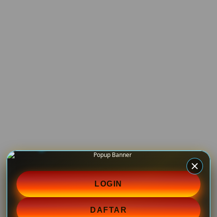
LOGIN
DAFTAR