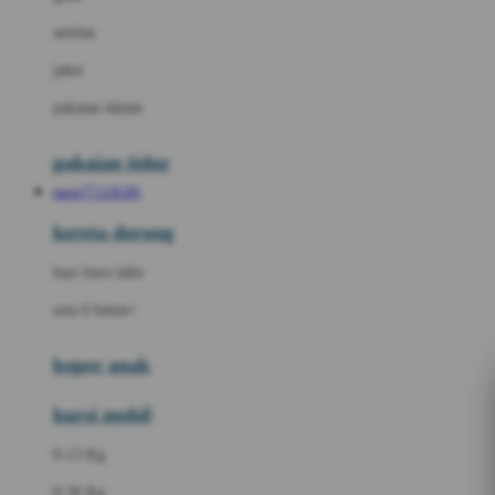
setelan
jaket
pakaian dalam
pakaian tidur
gacor77 LOGIN
kereta dorong
bayi baru lahir
usia 6 bulan+
koper anak
kursi mobil
0-13 Kg
0-36 Kg