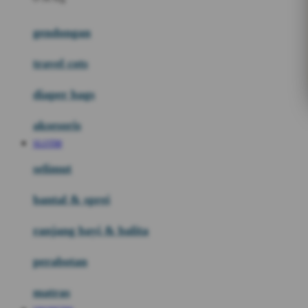
gendongan
travel cots
diaper bags
aksesoris
SLOT88
selimut
bantal & sprei
ranjang bayi & balita
perabotan
matras