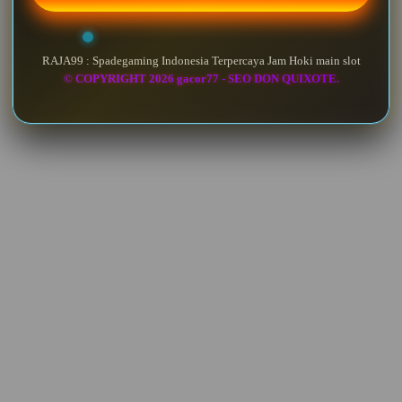
RAJA99 : Spadegaming Indonesia Terpercaya Jam Hoki main slot
© COPYRIGHT 2026 gacor77 - SEO DON QUIXOTE.