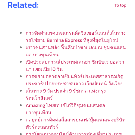
Related:
To top
การจัดทำแพคเกจแกรนด์สวิสเซอร์แลนด์เส้นทาง
รถไฟสาย Bernina Express ที่สูงที่สุดในยุโรป
เยาวชนสานพลัง ฟื้นคืนป่าชายเลน ณ ชุมชนแสน
ตอ บางขุนเทียน
เปิดประสบการณ์ประเทศเคนย่า ซิมบับเว บอสวา
นา แซมเบีย 10 วัน
การขยายตลาดอาเซียนทัวร์ประเทศสาธารณรัฐ
ประชาธิปไตยประชาชนลาว เวียงจันทน์ วังเวียง
เส้นทาง 9 วัด ประจำ 9 รัชกาล แห่งกรุง
รัตนโกสินทร์
Amazing ไทยเท่ เก๋ไก๋วิถีชุมชนแสนตอ
บางขุนเทียน
กลยุทธ์การติดต่อสื่อสารบนเฟสบุ๊คแฟนเพจบริษัท
ทัวร์ตะลอนทัวร์
การโฆษณาออนไลน์ด้านการท่องเที่ยวประเทศ