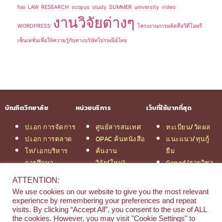
foo
LAW
RESEARCH
scopus
study
SUMMER
university
video
งานวิจัยต่างๆ
WORDPRESS
โครงงานการผลิตสื่อวีดีโอพรี
เซ็นเทชั่นเพื่อให้ความรู้กับทางบริษัทไปรษณีย์ไทย
บัณฑิตวิทยาลัย
หน่วยบริการ
เว็บที่ใช้มากที่สุด
ป.เอก การจัดการ
ศูนย์สารสนเทศ
ทะเบียน/วัดผล
ป.เอก การตลาด
OPAC ค้นหนังสือ
แนะแนว/ทุนกู้
โท/เอกบริหาร
ค้นงาน
ยืม
การศึกษา
วิจัย(ใหม่)
Gened/รายวิชา
โท/เอกเทคโนฯ
สมัครเรียน
งานวิจัย ม.สยาม
ATTENTION:
สารสนเทศ
รวมหลักสูตร
หอสมุดกลาง
We use cookies on our website to give you the most relevant
ป.โท จัดการฯ
ป.โท MBA
experience by remembering your preferences and repeat
วิศวกรรม
คณะ
visits. By clicking “Accept All”, you consent to the use of ALL
the cookies. However, you may visit "Cookie Settings" to
ป.โท นิติศาสตร์
บริหารธุรกิจ