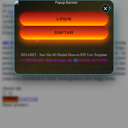
Serendah
Rp 10.000
Q
Earn
1.000.000
-
100.000.000
Bonus
Use Installment Options from
.
Laarn more
LOGIN
QV Baby
Available for :
home delivery
DAFTAR
store pickup
R
slot depo 10k
Setelah register sebagai anggota, Anda bisa langsung
Real Shades
menikmati beragam kategori permainan mulai dari slot, bingo,
roulette, hingga taruhan olahraga dan kasino live. Platform ini
Red Castle
DESABET - Toto Slot 4D Mudah Maxwin RTP Live Terupdate
menyediakan tips navigasi praktis agar beralih antar kategori seperti
© COPYRIGHT 2026 slot depo 10k - SEO DON QUIXOTE.
permainan meja menjadi lebih mudah. Nikmati juga fitur deposit dan
Ribbon Madness
penarikan cepat untuk pengalaman bermain yang nyaman tanpa
hambatan. Jangan lewatkan update terbaru dari koleksi permainan
S
yang terus ditambahkan untuk meningkatkan poin tinggi Anda.
Sebamed
choose qty
Silver Cross
DAFTAR
LOGIN
Share product:
Simply Idea
Skip Hop
Spectra