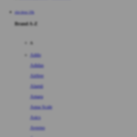
slot depo 10k
Brand A-Z
A
Addo
Adidas
Airfree
Alamii
Amara
Aqua Scale
Asics
Aveeno