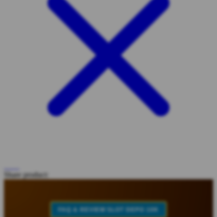
Share product:
FAQ & REVIEW SLOT DEPO 10K