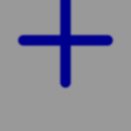
X
Xootz
Y
Yamatoya
Z
Zaxy
Zoggs
0-9
4Moms
59S