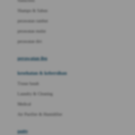
Sunscreen
London Taxi
Shampo & Sabun
Love To Dream
perawatan rambut
perawatan mulut
M
perawatan diri
Magformers
Mama's Choice
perawatan ibu
Mamas&Papas
kesehatan & kebersihan
Mamaway
Tissue basah
Maxi Cosi
Laundry & Cleaning
Megabloks
Medical
Micro
Air Purifier & Humidifier
MiDeer
Mimi & Lula
potty