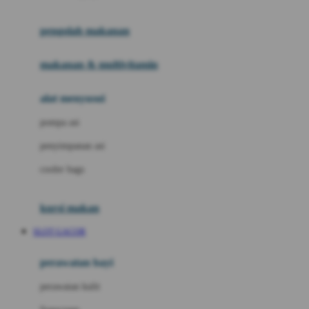
Joie
pengolah makanan
Joolz
Jujube
makanan & multivitamin
K
alat menyusui
Kiddycuts
pompa asi
Kumon
penyimpanan asi
L
cooler bags
Leapfrog
kursi makan
Leclerc
SLOT GACOR
Lee Vierra
Lillebaby
perawatan bayi
Little Bird Told Me
perawatan kulit
Little Miss Janis