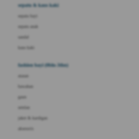
Beauty Barn
sepatu & kaus kaki
Bio Oil
sepatu bayi
Biolane
sepatu anak
Bite Fighters
sandal
Bizzi Growin
kaus kaki
Blackmores
fashion bayi (0bln-3thn)
Blooming Marvellous
atasan
Bonnels
bawahan
Bravado
gaun
Bruder
setelan
Brush Baby
jaket & kardigan
Buds Organics
aksesoris
Bugaboo