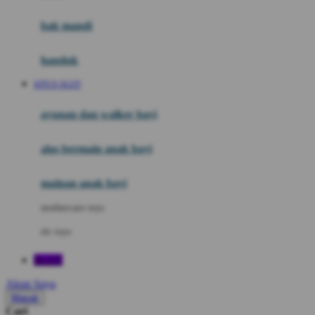
Mini Monkey
Moby
bak mandi
Momami
handuk
Mothercare
SITUS SLOT
Mustela
ayunan dan walker bayi
My Buddy Tag
My K
alas bermain anak bayi
N
mainan anak bayi
Naif
mothercare toys
Nike
elc toys
Nordic Natural
SLOT
Nuby
Akun Saya
Nuna
Masuk
Cari