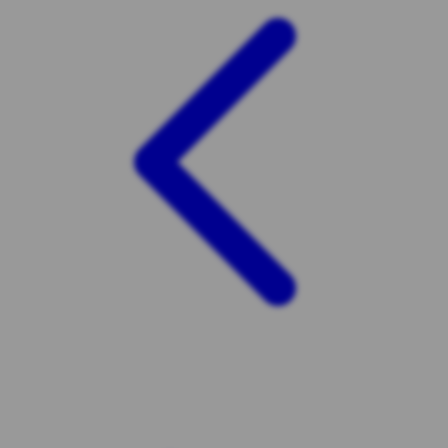
Squishmallows
Starbooks
Stick-O
Stokke
Sudocrem
Sumimo
Sunnylife
Sun-Staches
Swimava
T
Tommee Tippee
Trunki
Tutti Bambini