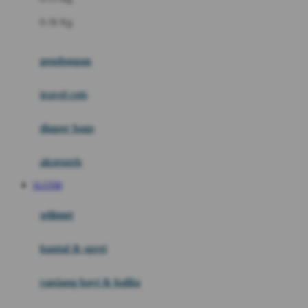
Felt So Sweet
0-36 Kg
Fisher Price
Flipper
gendongan
Friends Of Sally
travel cots
G
diaper bags
Gb
Geko
aksesoris
Graco
SLOT88
Gund
selimut
H
bantal & sprei
Habbie
Haenim
ranjang bayi & balita
Happy Horse