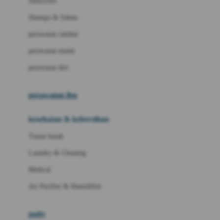
Sunscreen
London Taxi
Shampo & Sabun
Love To Dream
perawatan rambut
perawatan mulut
M
perawatan diri
Magformers
Mama's Choice
perawatan ibu
Mamas&Papas
kesehatan & kebersihan
Mamaway
Tissue basah
Maxi Cosi
Laundry & Cleaning
Megabloks
Medical
Micro
Air Purifier & Humidifier
MiDeer
Mimi & Lula
potty