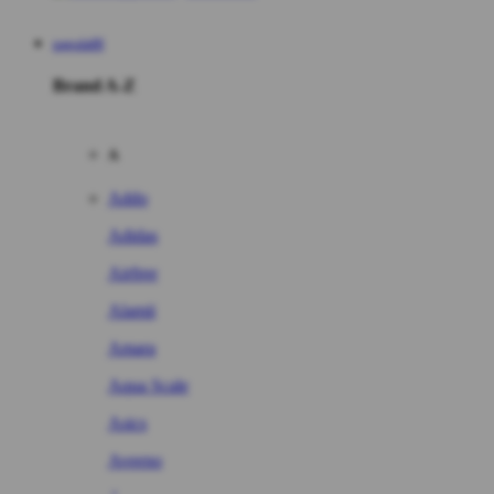
pagoda88
Brand A-Z
A
Addo
Adidas
Airfree
Alamii
Amara
Aqua Scale
Asics
Aveeno