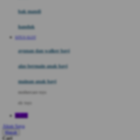
Mini Monkey
Moby
bak mandi
Momami
handuk
Mothercare
SITUS SLOT
Mustela
ayunan dan walker bayi
My Buddy Tag
My K
alas bermain anak bayi
N
mainan anak bayi
Naif
mothercare toys
Nike
elc toys
Nordic Natural
SLOT
Nuby
Akun Saya
Nuna
Masuk
Cari