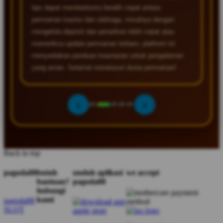
‹
›
Back to top
pagoda88
butuh
unduh aplikasi
we accept
bantuan?
pagoda88
hubungi
kami
pagoda88
SLOT
Direktorat Jenderal
hubungi
ikuti kami di
pagoda88
Perlindungan Konsumen dan
kami
media sosial
LOGIN
Tertib Niaga
Kementerian Perdagangan
bantuan
RI
LINK
dan faq
WhatsApp: +62 812 1021
pagoda88
3625