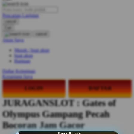
O
Pencarian Lanjutan
Oh Ma Grain
cancel
Okiedog
Cari
cancel
P
Akun Saya
Masuk / buat akun
Peachy
buat akun
Phil & Ted's
Bantuan
Philips Avent
Daftar Keinginan
Keranjang Saya
Pigeon
LOGIN
DAFTAR
Playgro
JURAGANSLOT : Gates of
Poled Global
Olympus Gampang Pecah
Ponycycle
Puma
Bocoran Jam Gacor
Pureats