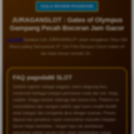
FAQ & REVIEW PAGODA88
JURAGANSLOT : Gates of Olympus
Gampang Pecah Bocoran Jam Gacor
pagoda88
Gunakan Link JURAGANSLOT untuk mengakses Situs Slot
Resmi paling Sensasional JP. Cek Pola Olympus Gacor malam ini
dan klaim bonus menarik Sit...
FAQ pagoda88 SLOT
Setelah register sebagai anggota, kamu langsung bisa
menikmati berbagai kategori permainan mulai dari slot, bingo,
roulette, hingga taruhan olahraga dan kasino live. Platform ini
menyediakan tips navigasi praktis agar kamu mudah beralih
antar kategori dan mengelola akun dengan nyaman. Proses
deposit dan penarikan cepat memastikan transaksi berjalan
lancar tanpa hambatan. Jangan lupa cek pembaruan
permainan terbaru secara rutin untuk menemukan variasi