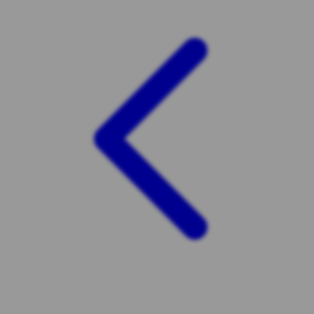
Squishmallows
Starbooks
Stick-O
Stokke
Sudocrem
Sumimo
Sunnylife
Sun-Staches
Swimava
T
Tommee Tippee
Trunki
Tutti Bambini