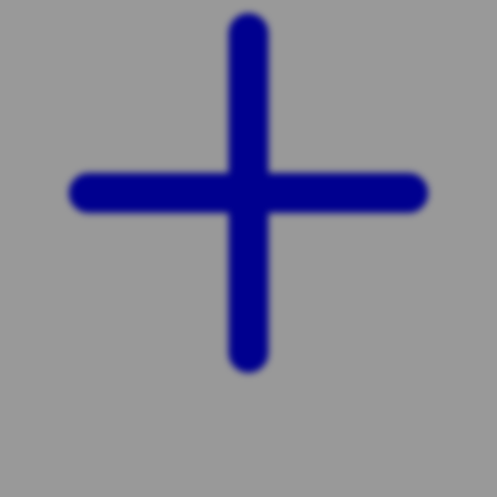
X
Xootz
Y
Yamatoya
Z
Zaxy
Zoggs
0-9
4Moms
59S