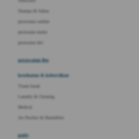
Sunscreen
London Taxi
Shampo & Sabun
Love To Dream
perawatan rambut
perawatan mulut
M
perawatan diri
Magformers
Mama's Choice
perawatan ibu
Mamas&Papas
kesehatan & kebersihan
Mamaway
Tissue basah
Maxi Cosi
Laundry & Cleaning
Megabloks
Medical
Micro
Air Purifier & Humidifier
MiDeer
Mimi & Lula
potty