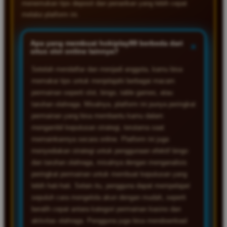
menemukan tips deposit dan penarikan yang lebih cepat
melalui platform ini.
Apa yang membuat hokiplay99 berbeda dari
+
situs slot online lainnya?
Setelah mendaftar dan menjadi anggota, kamu bisa
memakai tips untuk menjelajahi berbagai macam
permainan seperti slot, bingo, table games, atau
taruhan olahraga. Misalnya, platform ini punya peringkat
permainan yang bisa membantu kamu dalam
mengambil keputusan strategi, terutama saat
memainkannya secara online. Platform ini juga
menyediakan strategi untuk penggunaan efektif bingo
dan taruhan olahraga, misalnya dengan menganalisis
peringkat permainan untuk membuat keputusan yang
lebih hati-hati. Selain itu, pengguna dapat mempelajari
sepuluh cara mengelola akun dengan mudah, seperti
beralih cepat antara kategori permainan kasino dan
aktivitas olahraga. Pengguna juga bisa mendownload