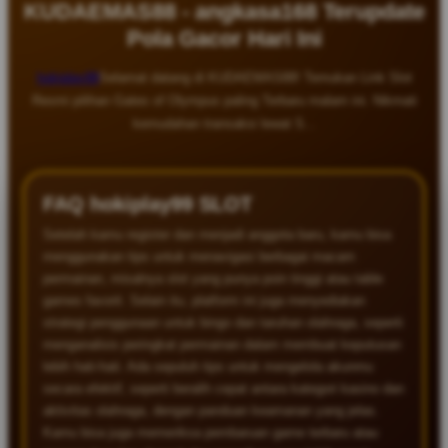
KUDAEMAS88 - angkasa168 Terupdate
Pola Gacor Hari Ini
hokiplay99
Selamat datang di KUDAEMAS88! Temukan Link Slot
Resmi pilihan Gates of Olympus paling Terbaru malam ini. Nikmati
kemudahan transaksi lewat S...
FAQ hokiplay99 SLOT
Setelah kamu register dan menjadi anggota baru, kamu bisa
menggunakan tips untuk menavigasi berbagai macam
permainan, misalnya slot yang punya poin tinggi atau table
games favorit. Selain itu, platform ini juga menyediakan
strategi penggunaan untuk bingo dan taruhan olahraga, seperti
menganalisis peringkat permainan dalam membuat keputusan
lebih hati-hati. Ada sepuluh tips untuk mengelola akunmu
secara efektif, seperti beralih cepat antara kategori kasino dan
aktivitas olahraga, dengan panduan keamanan yang jelas.
Kamu bisa juga memeriksa pembaruan game terbaru atau