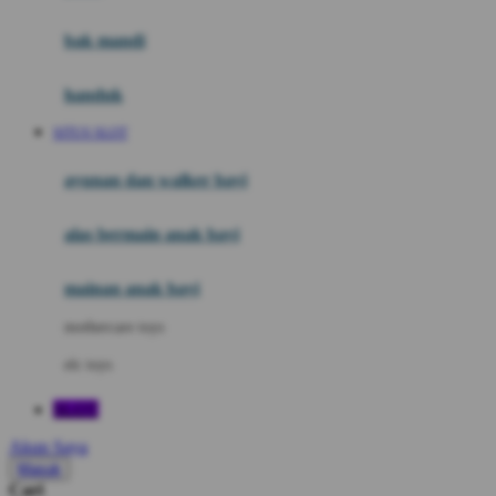
Mini Monkey
Moby
bak mandi
Momami
handuk
Mothercare
SITUS SLOT
Mustela
ayunan dan walker bayi
My Buddy Tag
My K
alas bermain anak bayi
N
mainan anak bayi
Naif
mothercare toys
Nike
elc toys
Nordic Natural
SLOT
Nuby
Akun Saya
Nuna
Masuk
Cari