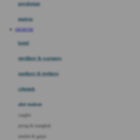
perabotan
Happy Tummy
Hauck
matras
Havaianas
SBOBET88
Hegen
botol
Hot Wheels
sterilizer & warmers
Hybrid
soothers & teethers
I
Inlacta DHA
celemek
Interlac
alat makan
Ivenet
cangkir
J
piring & mangkuk
Jack N Jill
sendok & garpu