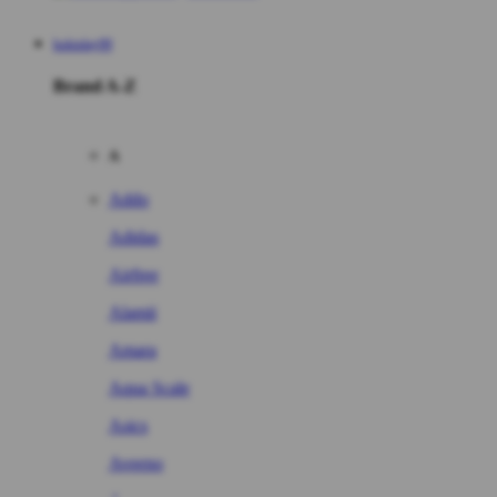
hokiplay99
Brand A-Z
A
Addo
Adidas
Airfree
Alamii
Amara
Aqua Scale
Asics
Aveeno