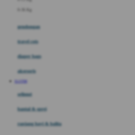
Felt So Sweet
0-36 Kg
Fisher Price
Flipper
gendongan
Friends Of Sally
travel cots
G
diaper bags
Gb
Geko
aksesoris
Graco
SLOT88
Gund
selimut
H
bantal & sprei
Habbie
Haenim
ranjang bayi & balita
Happy Horse