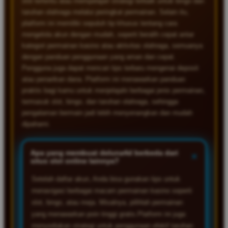
slot tertentu atau mempelajari strategi terbaik untuk bingo dan
taruhan olahraga melalui peringkat permainan. Selain itu,
platform ini memiliki sepuluh tip khusus tentang cara
mengelola akun dengan mudah, seperti beralih cepat antar
kategori permainan kasino atau aktivitas olahraga, semuanya
dengan panduan penggunaan yang aman dan cepat.
Pengguna juga dapat mencari tips terbaru mengenai deposit
atau penarikan dana. Platform ini menawarkan panduan
praktis bagi kamu untuk menjelajahi berbagai jenis permainan,
termasuk slot, bingo, dan taruhan olahraga, sehingga
pengalaman bermain jadi lebih menyenangkan dan mudah
dipahami.
Apa yang membuat deluna4d berbeda dari
+
situs slot online lainnya?
Setelah daftar akun, Anda bisa gunakan tips untuk
menavigasi berbagai macam permainan kasino seperti
slot, bingo, atau meja. Misalnya, pilihlah permainan
yang menawarkan poin tinggi gratis.Platform ini juga
menyediakan strategi untuk penggunaan efekif taruhan