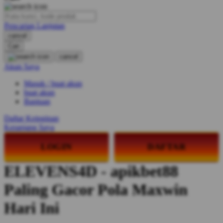
O
Pencarian Lanjutan
Oh Ma Grain
cancel
Okiedog
Cari
cancel
P
Akun Saya
Masuk / buat akun
Peachy
buat akun
Phil & Ted's
Bantuan
Philips Avent
Daftar Keinginan
Keranjang Saya
Pigeon
LOGIN
DAFTAR
Playgro
ELEVENS4D - apikbet88
Poled Global
Paling Gacor Pola Maxwin
Ponycycle
Puma
Hari Ini
Pureats