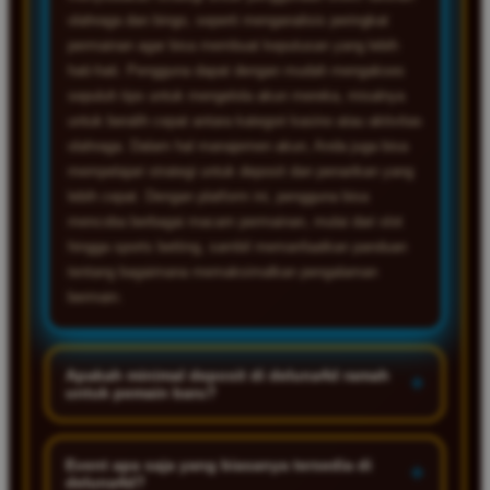
olahraga dan bingo, seperti menganalisis peringkat
permainan agar bisa membuat keputusan yang lebih
hati-hati. Pengguna dapat dengan mudah mengakses
sepuluh tips untuk mengelola akun mereka, misalnya
untuk beralih cepat antara kategori kasino atau aktivitas
olahraga. Dalam hal manajemen akun, Anda juga bisa
mempelajari strategi untuk deposit dan penarikan yang
lebih cepat. Dengan platform ini, pengguna bisa
mencoba berbagai macam permainan, mulai dari slot
hingga sports betting, sambil memanfaatkan panduan
tentang bagaimana memaksimalkan pengalaman
bermain.
Apakah minimal deposit di deluna4d ramah
+
untuk pemain baru?
Setelah pendaftaran selesai, anggota dapat
menggunakan tips untuk menavigasi berbagai macam
Event apa saja yang biasanya tersedia di
+
deluna4d?
game, seperti digital slots dan bingo, baik melalui