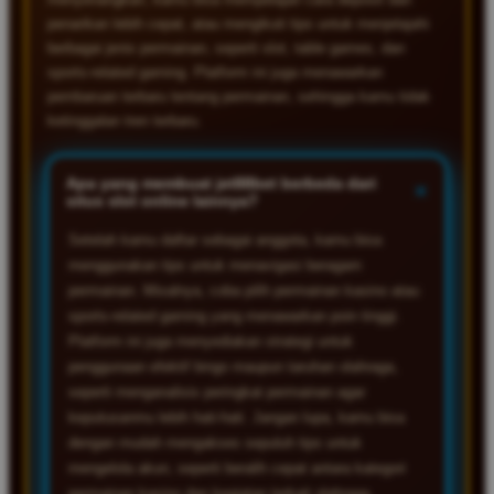
penarikan lebih cepat, atau mengikuti tips untuk menjelajahi
berbagai jenis permainan, seperti slot, table games, dan
sports-related gaming. Platform ini juga menawarkan
pembaruan terbaru tentang permainan, sehingga kamu tidak
ketinggalan tren terbaru.
Apa yang membuat jet88bet berbeda dari
+
situs slot online lainnya?
Setelah kamu daftar sebagai anggota, kamu bisa
menggunakan tips untuk menavigasi beragam
permainan. Misalnya, coba pilih permainan kasino atau
sports-related gaming yang menawarkan poin tinggi.
Platform ini juga menyediakan strategi untuk
penggunaan efektif bingo maupun taruhan olahraga,
seperti menganalisis peringkat permainan agar
keputusanmu lebih hati-hati. Jangan lupa, kamu bisa
dengan mudah mengakses sepuluh tips untuk
mengelola akun, seperti beralih cepat antara kategori
permainan kasino dan kegiatan terkait olahraga,