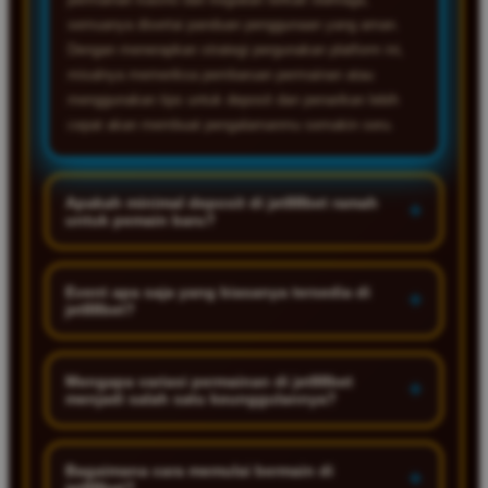
semuanya disertai panduan penggunaan yang aman.
Dengan menerapkan strategi pergunakan platform ini,
misalnya memeriksa pembaruan permainan atau
menggunakan tips untuk deposit dan penarikan lebih
cepat akan membuat pengalamanmu semakin seru.
Apakah minimal deposit di jet88bet ramah
+
untuk pemain baru?
Setelah mendaftar menjadi anggota, Anda dapat
menggunakan tips untuk menavigasi berbagai macam
Event apa saja yang biasanya tersedia di
+
jet88bet?
permainan kasino digital seperti slot dan meja,
misalnya dengan memilih permainan yang menawarkan
Setelah register sebagai anggota, kamu bisa langsung
poin tinggi. Platform ini juga menyediakan strategi
mencoba berbagai permainan mulai dari slot, bingo,
Mengapa variasi permainan di jet88bet
untuk penggunaan efektif bingo dan taruhan olahraga,
+
menjadi salah satu keunggulannya?
roulette, taruhan olahraga, kasino live, hingga
seperti menganalisis peringkat permainan untuk
permainan meja. Platform ini menyediakan tips navigasi
membuat keputusan yang lebih bijaksana. Sebaliknya,
Setelah daftarkan diri sebagai anggota, pengguna bisa
praktis agar mudah beralih antar kategori hanya dengan
pengguna dapat dengan mudah mengakses sepuluh
memanfaatkan berbagai tips untuk menavigasi beragam
Bagaimana cara memulai bermain di
beberapa klik. Manajemen akun juga simpel, plus
+
tips untuk mengelola akun mereka, seperti beralih cepat
jet88bet?
pilihan permainan seperti digital slots atau bingo dengan