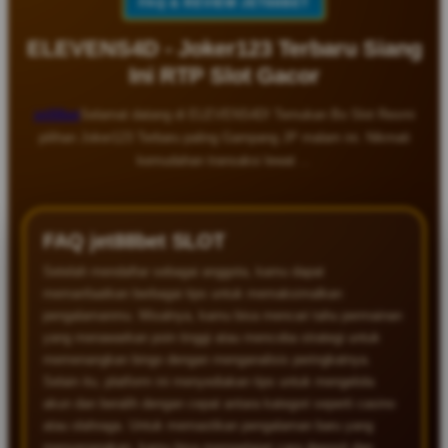
FAQ & REVIEW JET88BET
ELEVENS4D - Joker123 Terbaru Siang
Ini RTP Slot Gacor
jet88bet
Selamat datang di ELEVENS4D! Temukan Bo Slot Resmi
pilihan Joker123 Terbaru paling Gampang JP malam ini. Nikmati
kemudahan transaksi lewat ...
FAQ jet88bet SLOT
Setelah mendaftar sebagai anggota, kamu dapat
memanfaatkan berbagai tips untuk memaksimalkan
pengalamanmu. Misalnya, kamu bisa mencari tahu permainan
yang menawarkan poin tinggi atau mencoba strategi untuk
memenangkan bingo dengan menganalisis peringkatnya.
Selain itu, platform ini menyediakan tips untuk mengelola
akun dan beralih dengan cepat antara kategori seperti casino
atau olahraga. Untuk memastikan pengalaman baru yang
menyenangkan, kamu bisa mempelajari cara deposit dan