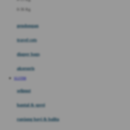
Felt So Sweet
0-36 Kg
Fisher Price
Flipper
gendongan
Friends Of Sally
travel cots
G
diaper bags
Gb
Geko
aksesoris
Graco
SLOT88
Gund
selimut
H
bantal & sprei
Habbie
Haenim
ranjang bayi & balita
Happy Horse