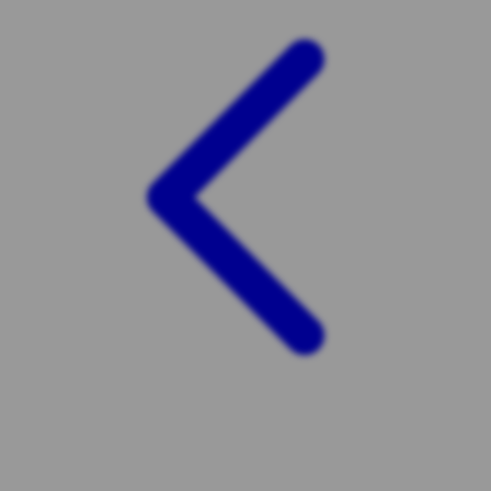
Squishmallows
Starbooks
Stick-O
Stokke
Sudocrem
Sumimo
Sunnylife
Sun-Staches
Swimava
T
Tommee Tippee
Trunki
Tutti Bambini