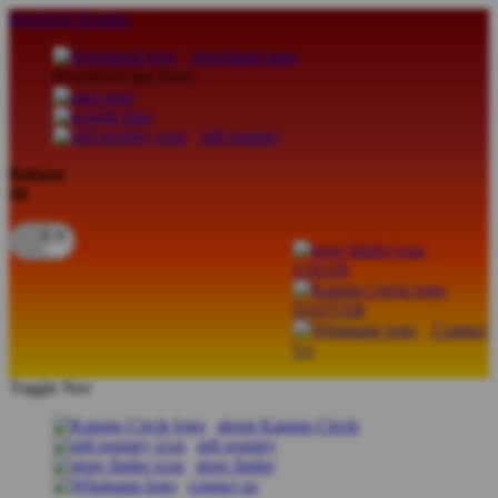
lewati ke Konten
download apps
download app from:
gift registry
Bahasa
ID
LOGIN
DAFTAR
Contact
Us
Toggle Nav
about Kanmo Circle
gift registry
store finder
contact us