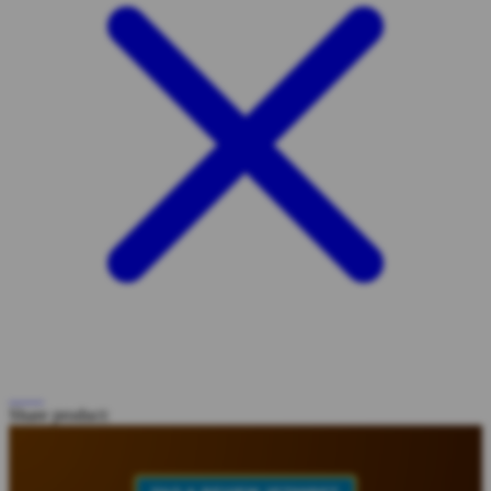
Share product: