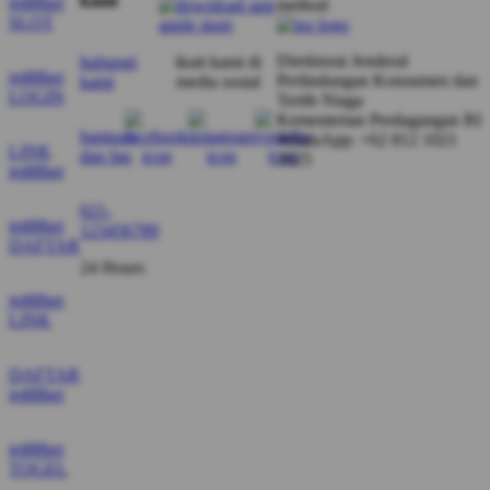
jet88bet
butuh
unduh aplikasi
we accept
bantuan?
jet88bet
hubungi
kami
jet88bet
SLOT
Direktorat Jenderal
hubungi
ikuti kami di
jet88bet
Perlindungan Konsumen dan
kami
media sosial
LOGIN
Tertib Niaga
Kementerian Perdagangan RI
bantuan
WhatsApp: +62 812 1021
LINK
dan faq
3625
jet88bet
021-
jet88bet
123456789
DAFTAR
24 Hours
jet88bet
LINK
DAFTAR
jet88bet