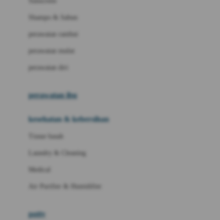
Sunscreen
London Taxi
Shampo & Sabun
Love To Dream
perawatan rambut
perawatan mulut
M
perawatan diri
Magformers
Mama's Choice
perawatan ibu
Mamas&Papas
kesehatan & kebersihan
Mamaway
Tissue basah
Maxi Cosi
Laundry & Cleaning
Megabloks
Medical
Micro
Air Purifier & Humidifier
MiDeer
Mimi & Lula
potty