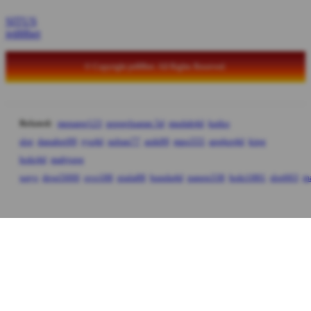
jet88bet
TOGEL
SITUS
jet88bet
© Copyright jet88bet. All Rights Reserved.
Related:
menang123
pengeluaran 5d
mudah4d
kaiko
slot
danabet99
ryu4d
sultan77
asik89
mpo555
angker4d
king
hoki4d
mahjong
ways
dewi5000
ovo188
piala88
bunda4d
panen338
hoki1881
slot603
m