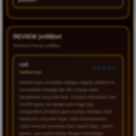
didukung sistem deposit dan penarikan cepat untuk
antara permainan kasino dan aktivitas terkait olahraga,
lebih efektif. Misalnya, memilih permainan yang
kenyamanan bermain. Jangan lewatkan update
Setelah register sebagai anggota, kamu bisa langsung
dengan panduan penggunaan yang aman dan
menawarkan poin tinggi atau mempelajari strategy
permainan terbaru agar selalu meraih poin tinggi setiap
menjelajahi berbagai kategori permainan mulai dari slot,
terlindungi. Platform ini memfasilitasi strategi untuk
penggunaan platform untuk bingo dan taruhan olahraga,
sesi.
bingo, roulette, hingga taruhan olahraga dan kasino live.
akses mobile dan desktop, misalnya, dengan
seperti menganalisis peringkat permainan untuk
Platform ini menyediakan tips navigasi praktis untuk
menggunakan alat akun untuk melacak poin dan game
membuat keputusan yang lebih hati-hati. Selain itu,
REVIEW jet88bet
beralih antar kategori dengan mudah. Kamu juga bisa
yang telah dimainkan. Secara keseluruhan, platform ini
pengguna dapat mengakses sepuluh tips tentang cara
Testimoni Pemain jet88bet.
memanfaatkan fitur manajemen akun yang
memberikan tips dan strategi agar pengalaman bermain
mengelola akun dengan baik, termasuk beralih cepat
memudahkan deposit dan penarikan cepat. Jangan
slot, bingo, atau bahkan sports menjadi lebih mudah
antara berbagai kategori permainan seperti casino dan
lewatkan pembaruan permainan terbaru di bagian
dan menyenangkan.
sports, disertai panduan yang aman untuk memastikan
dina
permainan meja. Dengan begitu, kamu selalu dapat
kenyamanan dalam penggunaan platform ini. Pengguna
pengalaman seru dan poin tinggi setiap sesi bermain.
Verified User
juga bisa menggunakan tips strategi untuk deposit dan
penarikan yang lebih cepat atau memeriksa pembaruan
permainan terbaru melalui aplikasi mobile atau website.
Dengan pemahaman yang baik tentang tips ini, platform
ini dapat membantu para pengguna untuk menjelajahi
beragam pilihan permainan online seperti slots dan
bingo dengan pengalaman bermain yang
menyenangkan dan terarah.