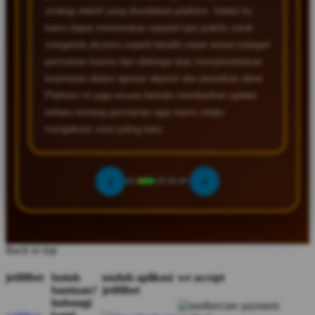
‹
›
Back to top