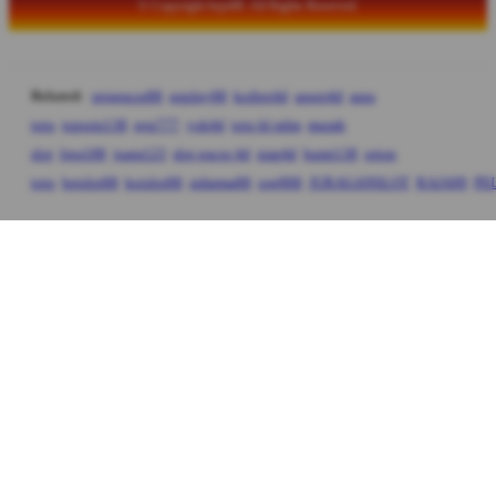
© Copyright bejo88. All Rights Reserved.
Related:
rajagacor88
ggplay88
koibet4d
sawer4d
asus
toto
topwin138
gen777
yok4d
toto kl mlm
murah
slot
liga188
juara123
slot gacor 4d
siap4d
bumi138
orion
toto
betslot88
koislot88
sidarma88
osg888
JURAGANSLOT
RAJA99
PE