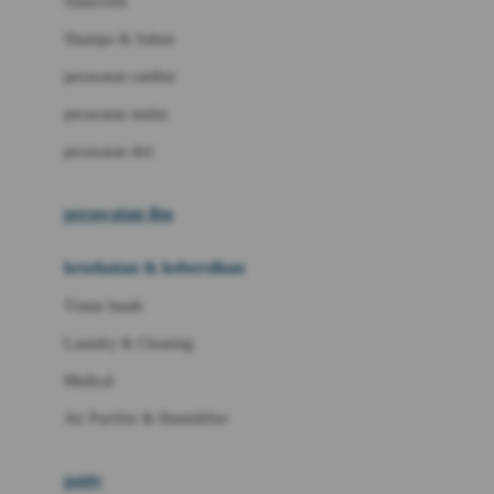
Sunscreen
London Taxi
Shampo & Sabun
Love To Dream
perawatan rambut
perawatan mulut
M
perawatan diri
Magformers
Mama's Choice
perawatan ibu
Mamas&Papas
kesehatan & kebersihan
Mamaway
Tissue basah
Maxi Cosi
Laundry & Cleaning
Megabloks
Medical
Micro
Air Purifier & Humidifier
MiDeer
Mimi & Lula
potty