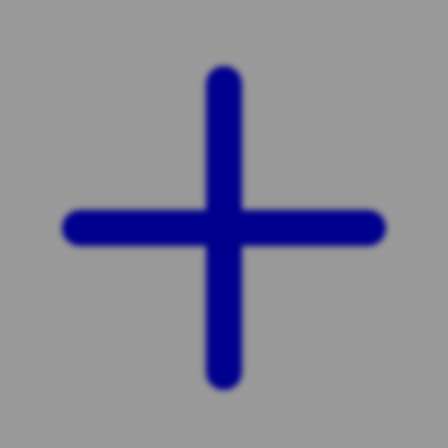
X
Xootz
Y
Yamatoya
Z
Zaxy
Zoggs
0-9
4Moms
59S