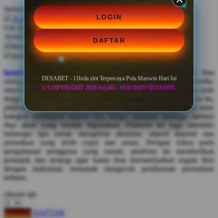
Serendah
Rp 10.000
Q
LOGIN
Earn
1.000.000
-
100.000.000
Bonus
Use Installment Options from
.
Laarn more
QV Baby
Available for :
DAFTAR
home delivery
store pickup
R
bejo88
Setelah kamu mendaftar sebagai anggota, kamu bisa
Real Shades
DESABET - 11bola slot Terpercaya Pola Maxwin Hari Ini
menggunakan berbagai tips untuk menjelajahi permainan tersedia,
© COPYRIGHT 2026 bejo88 - SEO DON QUIXOTE.
misalnya dengan memilih permainan kasino yang menawarkan poin
Red Castle
tinggi atau mengikuti strategi taruhan olahraga yang tepat. selain itu,
platform ini menyediakan informasi tentang cara beralih cepat antar
Ribbon Madness
kategori permainan seperti slot, bingo, maupun olahraga melalui
fitur akun yang mudah digunakan. Platform ini juga memiliki
S
beberapa tips untuk mengelola akunmu, seperti deposit dan
penarikan yang lebih cepat dan aman. Dengan fokus pada
Sebamed
pengalaman pengguna yang ramah, platform ini memberikan
petunjuk dan strategi agar kamu bisa memanfaatkan segala fitur
Silver Cross
dengan maksimal, termasuk mengecek pembaruan permainan
terbaru.
Simply Idea
choose qty
Skip Hop
DAFTAR
Spectra
LOGIN