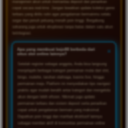
manajemen akun untuk memantau deposit dan penarikan
cepat secara real-time. Jangan lewatkan update koleksi game
terbaru yang dirilis rutin agar pengalaman bermainmu selalu
segar dan penuh peluang meraih poin tinggi. Bergabung
sekarang juga untuk eksplorasi tanpa batas dalam satu akun
terintegrasi.
Apa yang membuat bejo88 berbeda dari
+
situs slot online lainnya?
Setelah register sebagai anggota, Anda bisa langsung
menjelajahi berbagai kategori permainan mulai dari slot,
bingo, roulette, taruhan olahraga, kasino live, hingga
permainan meja. Platform ini menyediakan tips navigasi
praktis agar mudah beralih antar kategori dan mengelola
akun dengan lebih efisien. Nikmati juga update
permainan terbaru dan sistem deposit serta penarikan
cepat untuk pengalaman bermain yang maksimal.
Dapatkan poin tinggi dan manfaat eksklusif lainnya
sebagai member aktif di komunitas permainan online