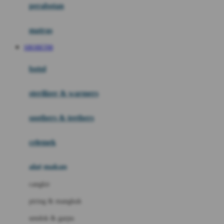
perabotan
Happy Tummy
Hauck
matras
Havaianas
SBOBET88
Hegen
botol
Hot Wheels
sterilizer & warmers
Hybrid
soothers & teethers
I
Inlacta DHA
celemek
Interlac
alat makan
Ivenet
cangkir
J
piring & mangkuk
Jack N Jill
sendok & garpu