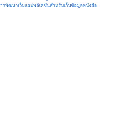
ารพัฒนาเว็บแอปพลิเคชันสำหรับเก็บข้อมูลหนังสือ