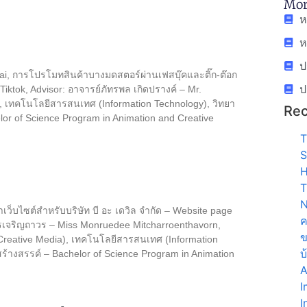
Mor
ห
ห
ป
hai, การโปรโมทสินค้าบางมดสตอร์ผ่านเฟสบุ๊คและติ๊ก-ต๊อก
ป
ktok, Advisor: อาจารย์ภัทรพล เกิดปรางค์ – Mr.
), เทคโนโลยีสารสนเทศ (Information Technology), วิทยา
Rec
or of Science Program in Animation and Creative
T
S
H
T
N
เว็บไซต์สำหรับบริษัท บี อะ เดวิล จำกัด – Website page
ค
ตรเจริญถาวร – Miss Monruedee Mitcharroenthavorn,
ข
d Creative Media), เทคโนโลยีสารสนเทศ (Information
บ
้างสรรค์ – Bachelor of Science Program in Animation
A
I
I