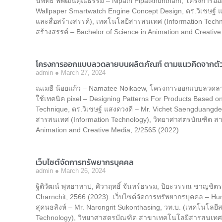
นิพัทธ์ พิพัฒน์คุณธรรม – Nipath Pipatkhuntham, โครงการอ
Wallpaper Smartwatch Engine Concept Design, ดร.วิเชษฐ์ 
และสื่อสร้างสรรค์), เทคโนโลยีสารสนเทศ (Information Tech
สร้างสรรค์ – Bachelor of Science in Animation and Creativ
โครงการออกแบบลวดลายบนผลิตภัณฑ์ ตามแนวคิดจากตัวละค
admin
March 27, 2024
ณเมธี น้อยแก้ว – Namatee Noikaew, โครงการออกแบบลวดลา
ใช้เทคนิค pixel – Designing Patterns For Products Based o
Technique, ดร.วิเชษฐ์ แสงดวงดี – Mr. Vichet Saengduangdee
สารสนเทศ (Information Technology), วิทยาศาสตรบัณฑิต สาข
Animation and Creative Media, 2/2565 (2022)
เว็บไซต์จัดการทรัพยากรบุคคล
admin
March 26, 2024
ฐิติวัฒน์ พุทธาทาป, ศิวาฤทธิ์ จันทร์ธรรม, ปิยะวรรณ ชาญชิตร
Charnchit, 2566 (2023). เว็บไซต์จัดการทรัพยากรบุคคล – 
สุคนธสิงห์ – Mr. Narongrit Sukonthasing, วท.บ. (เทคโนโล
Technology), วิทยาศาสตรบัณฑิต สาขาเทคโนโลยีสารสนเทศ – 