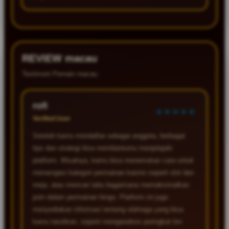
games. Platform ini juga menyediakan tips dan strategi
untuk membuat keputusan yang strategis dalam
permainan slot yang menawarkan poin tinggi atau
Setelah mendaftar sebagai anggota, Anda dapat mulai
khusus untuk penggunaan bingo dan taruhan olahraga,
taruhan. Platform ini juga menawarkan strategi untuk
mempelajari strategi efektif untuk taruhan olahraga,
memanfaatkan tips dan strategi untuk menjelajahi
seperti menganalisis peringkat permainan untuk
manajemen akunmu dengan mudah. Kamu bisa belajar
seperti menganalisis peringkat untuk membuat
berbagai macam permainan yang tersedia, seperti slot
membuat keputusan yang lebih tepat. Selain itu,
cara beralih cepat antara kategori permainan kasino dan
keputusan yang lebih tepat. Platform ini juga
digital yang seru, bingo klasik, atau meja game populer.
terdapat sepuluh tips praktis untuk mengelola akunmu
REVIEW macau
aktivitas olahraga, mengakses riwayat permainan,
menyediakan tips-tips tentang cara mengelola akun,
Misalnya, untuk meningkatkan pengalaman bermain
dengan efektif, seperti beralih cepat antara kategori
mengecek saldo atau poin yang dimiliki. Terdapat pula
seperti beralih cepat antara kategori kasino dan
Testimoni Pemain macau.
slot, cobalah memilih permainan yang menawarkan poin
kasino dan olahraga atau melacak aktivitas
informasi tentang cara deposit dan withdrawal yang
olahraga. Selain itu, dengan tips penggunaan aplikasi
tinggi sebagai hadiah. Platform ini juga menyediakan
pengeluaran dengan tools yang tersedia. Dengan
aman dan cepat.
seperti memeriksa pembaruan permainan terbaru dan
strategi untuk penggunaan efektif pada bingo dan
panduan tersebut, kamu bisa menikmati berbagai
memanfaatkan cara deposit dan penarikan yang lebih
dina
taruhan olahraga, seperti menganalisis peringkat
macam permainan secara mudah dan menyenangkan,
cepat, kamu dapat memaksimalkan pengalaman
permainan untuk membuat keputusan yang lebih hati-
mulai dari digital slots hingga sports-related gaming.
Verified User
bermain. Jangan lupa, platform ini berkomitmen untuk
hati dan menguntungkan. Selain itu, Anda dapat dengan
memberikan lingkungan yang aman dan ramah
mudah mencari informasi tentang cara terbaik untuk
pengguna agar kamu bisa menikmati berbagai macam
mempromosikan atau meningkatkan jumlah poin yang
permainan seru seperti slots, bingo, dan olahraga
Anda kumpulkan di platform ini. Untuk pengalaman
secara maksimal.
optimal, Anda bisa mencoba tips untuk mengelola akun
dengan efektif, seperti beralih cepat antara kategori
permainan kasino dan aktivitas terkait olahraga,
semuanya dengan panduan penggunaan yang aman.