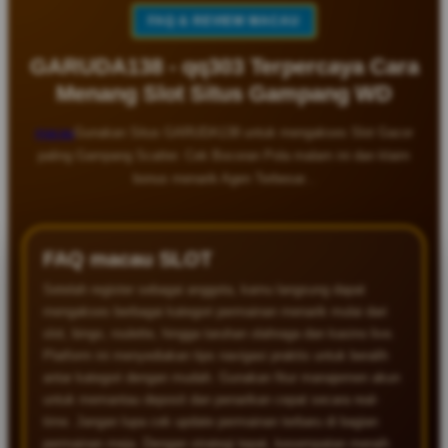
FAQ & REVIEW MACAU
GARUDA138 - qq303 Terpercaya Cara
Menang Slot Situs Gampang WD
macau
Gunakan Situs GARUDA138 untuk mengakses Slot Gacor
paling Gampang Scatter. Cek Bocoran Pola malam ini dan klaim
bonus menarik Agen Terbesar...
FAQ macau SLOT
Setelah register sebagai anggota, kamu langsung dapat
mengakses berbagai kategori permainan menarik mulai dari
slot, bingo, roulette, hingga taruhan olahraga dan kasino live.
Platform ini menyediakan tips navigasi praktis untuk beralih
antar kategori dengan mudah. Gunakan fitur manajemen akun
untuk memantau deposit dan penarikan cepat secara real-
time. Jangan lupa cek update permainan terbaru di bagian
permainan meja. Dengan strategi tepat, kesempatan meraih