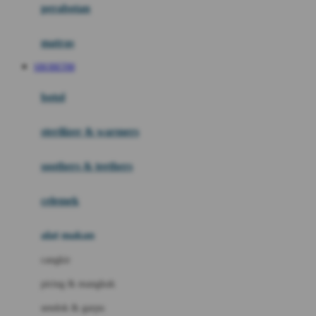
perabotan
Happy Tummy
Hauck
matras
Havaianas
SBOBET88
Hegen
botol
Hot Wheels
sterilizer & warmers
Hybrid
soothers & teethers
I
Inlacta DHA
celemek
Interlac
alat makan
Ivenet
cangkir
J
piring & mangkuk
Jack N Jill
sendok & garpu