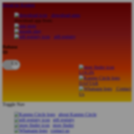
lewati ke Konten
download apps
download app from:
gift registry
Bahasa
ID
LOGIN
DAFTAR
Contact
Us
Toggle Nav
about Kanmo Circle
gift registry
store finder
contact us