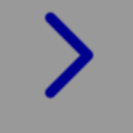
Twistshake
TY Toys
U
V
Veja
Vitaflow
Vtech
W
Waterland
Wellness