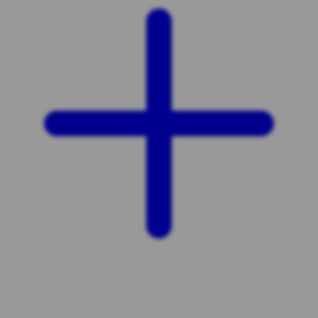
X
Xootz
Y
Yamatoya
Z
Zaxy
Zoggs
0-9
4Moms
59S