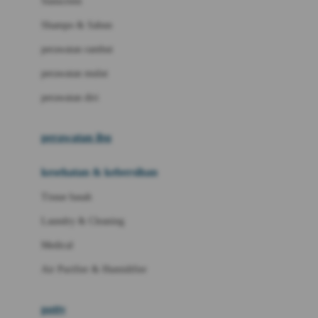
Sunscreen
London Taxi
Shampo & Sabun
Love To Dream
perawatan rambut
perawatan mulut
M
perawatan diri
Magformers
Mama's Choice
perawatan ibu
Mamas&Papas
kesehatan & kebersihan
Mamaway
Tissue basah
Maxi Cosi
Laundry & Cleaning
Megabloks
Medical
Micro
Air Purifier & Humidifier
MiDeer
Mimi & Lula
potty