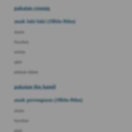
pakaian renang
anak laki-laki (18bln-8thn)
atasan
bawahan
setelan
jaket
pakaian dalam
pakaian ibu hamil
anak perempuan (18bln-8thn)
atasan
bawahan
gaun