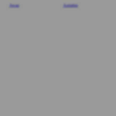
Awan
Azetabio