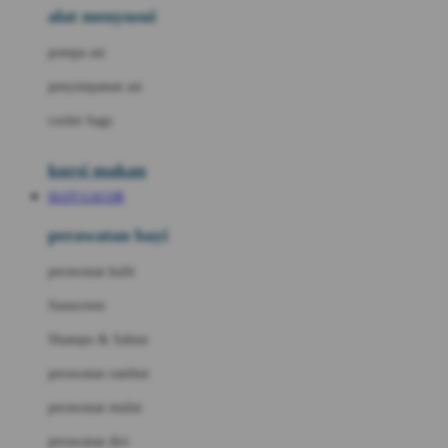
alat menyusui
pompa asi
penyimpanan asi
cooler bags
kursi makan
SLOT GACOR
perawatan bayi
perawatan kulit
Sunscreen
Shampo & Sabun
perawatan rambut
perawatan mulut
perawatan diri