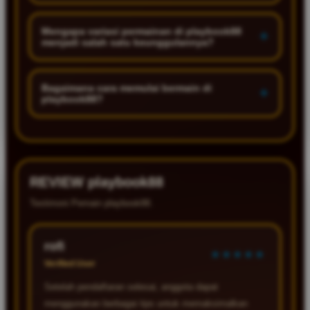
slot atau permainan meja. Dalam kategori bingo,
Setelah Anda daftar sebagai anggota, Anda dapat
terdapat strategi khusus untuk meningkatkan
menggunakan tips untuk menavigasi berbagai
Mengapa variasi permainan di playbook88
kesempatan menang. Platform ini juga menawarkan
+
menjadi salah satu keunggulannya?
permainan, misalnya seperti slot atau table games
tips untuk sports-related gaming, seperti menganalisis
untuk meningkatkan pengalamanmu. Misalnya, kamu
peringkat pertandingan untuk mengasah kemampuan
Setelah daftar akun, anggota baru dapat menggunakan
bisa memilih permainan yang menawarkan poin tinggi
taruhan. Untuk mengelola akun dengan optimal,
platform ini untuk menavigasi berbagai permainan
Bagaimana cara memulai bermain di
atau mempelajari strategi untuk bingo dan taruhan
+
pengguna bisa mempelajari sepuluh cara praktis,
playbook88?
seperti slot, bingo, dan game meja. Misalnya, platform
olahraga. Platform ini pun menyediakan tips, seperti
misalnya mengatur cepat beralih antara kategori kasino
ini menawarkan sepuluh tips untuk memilih game
menganalisa peringkat permainan untuk keputusan
Setelah kamu daftar sebagai anggota baru, platform ini
dan olahraga. Sebagai tambahan, platform ini
casino berdasarkan poin atau peringkat, sehingga
yang lebih hati-hati dalam olahraga. Selain itu, kamu
menyediakan berbagai tips dan strategi untuk
menyediakan informasi mengenai berbagai permainan
membantu anggota membuat keputusan yang strategis.
dapat menemukan sepuluh tips untuk mengelola akun
membantu meningkatkan pengalamanmu. Misalnya,
terbaru, promo menarik, serta tips untuk deposit dan
Selain itu, pengguna dapat memaksimalkan
dengan mudah, seperti beralih cepat antara kategori
kamu bisa menggunakan tip-tip untuk menavigasi
withdrawal yang lebih efesien. Dengan memanfaatkan
pengalaman dengan mempelajari strategi penggunaan
REVIEW playbook88
permainan kasino or aktivitas terkait olahraga. Platform
berbagai macam permainan yang tersedia, seperti slot
semua fitur dan informasi yang tersedia, pengguna
effective untuk taruhan olahraga, seperti menganalisis
ini juga menawarkan update harian tentang permainan
Testimoni Pemain playbook88.
dan bingo, dengan cara memilih game yang memiliki
dapat memiliki pengalaman bermain yang lebih
performa tim agar menghasilkan keputusan
terbaru untuk di coba secara gratis.
poin tinggi atau mengikuti tren terbaru dalam permainan
menyenangkan dan penuh nilai tambah.
pemiliharaan. Platform ini juga menyediakan tips dan
kasino. Selain itu, platform juga menawarkan informasi
trik untuk mengelola akun dengan mudah, seperti
dina
tentang strategi efektif untuk penggunaan layanan bingo
beralih cepat antara kategori permainan dan aktivitas
serta taruhan olahraga, seperti menganalisis peringkat
Verified User
terkait olahraga. Pengguna dapat mencari informasi
permainan untuk membuat keputusan yang lebih
terbaru tentang update game atau mendapatkan tips
strategis. Platform ini juga dilengkapi dengan panduan
yang bermanfaat untuk deposit dan penarikan. Secara