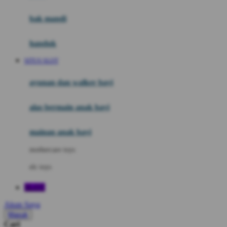
Mini Monkey
Moby
bak mandi
Momami
handuk
Mothercare
SITUS SLOT
Mustela
ayunan dan walker bayi
My Buddy Tag
My K
alas bermain anak bayi
N
mainan anak bayi
Naif
mothercare toys
Nike
elc toys
Nordic Natural
SLOT
Nuby
Akun Saya
Nuna
Masuk
Cari