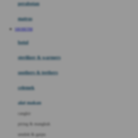
perabotan
Happy Tummy
Hauck
matras
Havaianas
SBOBET88
Hegen
botol
Hot Wheels
sterilizer & warmers
Hybrid
soothers & teethers
I
Inlacta DHA
celemek
Interlac
alat makan
Ivenet
cangkir
J
piring & mangkuk
Jack N Jill
sendok & garpu