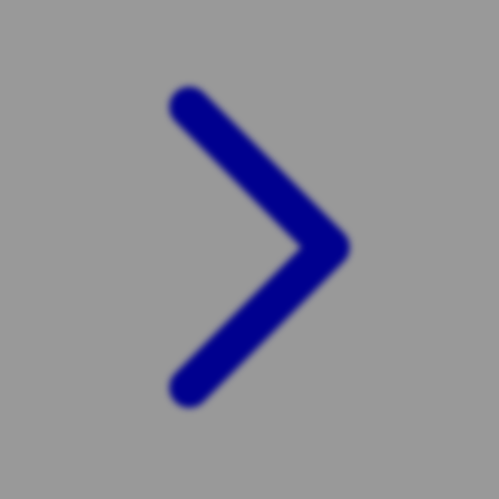
Twistshake
TY Toys
U
V
Veja
Vitaflow
Vtech
W
Waterland
Wellness