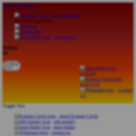
lewati ke Konten
download apps
download app from:
gift registry
Bahasa
ID
LOGIN
DAFTAR
Contact
Us
Toggle Nav
about Kanmo Circle
gift registry
store finder
contact us