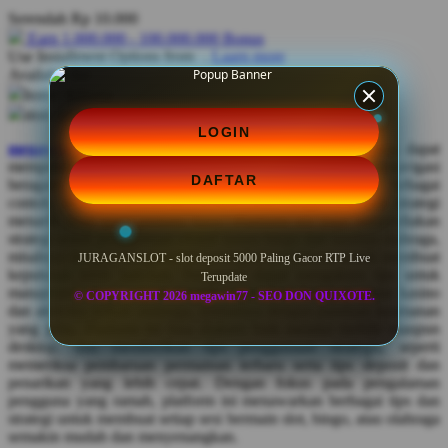
Serendah
Rp 10.000
Q
Earn
1.000.000
-
100.000.000
Bonus
Use Installment Options from
.
Laarn more
QV Baby
Available for :
home delivery
store pickup
R
LOGIN
megawin77
Setelah mendaftar sebagai anggota, pengguna dapat
Real Shades
memperdalam pengalaman mereka melalui tips untuk menavigasi
DAFTAR
beragam pilihan permainan seperti slot dan game meja. Sebagai
Red Castle
contoh, memilih permainan dengan poin tinggi bisa jadi strategi
menarik bagi para pemain baru. Platform ini juga menyediakan
Ribbon Madness
strategi untuk penggunaan efektif dalam bingo dan taruhan olahraga,
misalnya dengan menganalisis peringkat permainan untuk membuat
JURAGANSLOT - slot deposit 5000 Paling Gacor RTP Live
S
keputusan lebih hati-hati. Pengguna dapat mengakses tips untuk
Terupdate
manajemen akun, seperti beralih cepat antar kategori game kasino
© COPYRIGHT 2026 megawin77 - SEO DON QUIXOTE.
Sebamed
dan aktivitas terkait olahraga, semuanya dengan panduan keamanan
yang jelas. Platform ini bisa diakses baik melalui mobile maupun
Silver Cross
desktop, dan memberikan tips penggunaan strategis, seperti
memeriksa pembaruan permainan terbaru serta tips deposit dan
Simply Idea
penarikan yang lebih cepat. Dengan fokus pada pengalaman
pengguna yang ramah, platform ini menawarkan berbagai tips dan
Skip Hop
strategi untuk membuat setiap sesi bermain slot, bingo, atau olahraga
semakin mudah dan menyenangkan.
Spectra