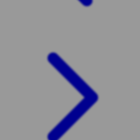
Twistshake
TY Toys
U
V
Veja
Vitaflow
Vtech
W
Waterland
Wellness