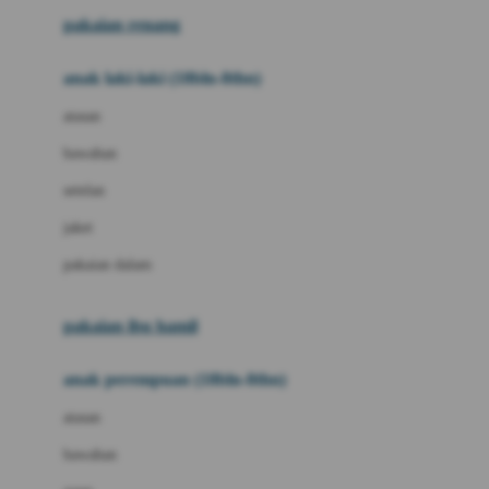
Buggygear
pakaian renang
Bumkins
anak laki-laki (18bln-8thn)
C
atasan
Cetaphil
bawahan
Chicco
setelan
Childlife
jaket
Clevamama
pakaian dalam
Cocolatte
Cottonseeds
pakaian ibu hamil
Cozy N Safe
anak perempuan (18bln-8thn)
Crane
atasan
Cybex
bawahan
D