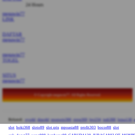
TOGEL
SITUS
megawin77
© Copyright megawin77. All Rights Reserved.
Related:
oyo4d
dipo4d
neonwin386
sigra369
lgo234
judi388
lotus138
slot
hoki368
sloto89
slot qris
mpoasia88
profit303
bocor88
slot
apk
daget77
uang888
lumbung88
GARUDA138
JURAGANSLOT
MONP