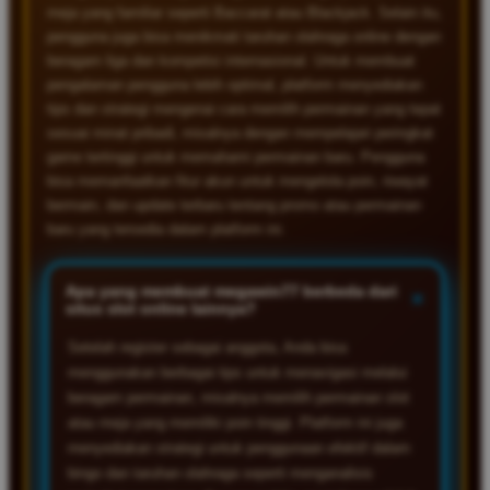
meja yang familiar seperti Baccarat atau Blackjack. Selain itu,
pengguna juga bisa menikmati taruhan olahraga online dengan
beragam liga dan kompetisi internasional. Untuk membuat
pengalaman pengguna lebih optimal, platform menyediakan
tips dan strategi mengenai cara memilih permainan yang tepat
sesuai minat pribadi, misalnya dengan mempelajari peringkat
game tertinggi untuk memahami permainan baru. Pengguna
bisa memanfaatkan fitur akun untuk mengelola poin, riwayat
bermain, dan update terbaru tentang promo atau permainan
baru yang tersedia dalam platform ini.
Apa yang membuat megawin77 berbeda dari
+
situs slot online lainnya?
Setelah register sebagai anggota, Anda bisa
menggunakan berbagai tips untuk menavigasi melalui
beragam permainan, misalnya memilih permainan slot
atau meja yang memiliki poin tinggi. Platform ini juga
menyediakan strategi untuk penggunaan efektif dalam
bingo dan taruhan olahraga seperti menganalisis