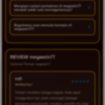
sederhana untuk beralih antar kategori dengan cepat
memanfaatkan berbagai tips untuk menavigasi platform
Mengapa variasi permainan di megawin77
sesuai mood bermainmu. Manajemen akun serta
+
menjadi salah satu keunggulannya?
dan meningkatkan pengalaman bermain. Misalnya,
deposit dan penarikan cepat kini lebih praktis dalam
carilah permainan yang menawarkan poin tinggi dalam
satu sistem terintegrasi. Semua fitur dirancang agar
Setelah daftar akun, Anda dapat menggunakan tips
kategori slot atau pertimbangkan strategi efektif untuk
kamu nyaman bermain kapan pun. Jangan lewatkan
untuk menavigasi berbagai macam permainan kasino
Bagaimana cara memulai bermain di
permainan bingo dan taruhan olahraga seperti
+
update pembaruan permainan terbaru untuk meraih poin
megawin77?
seperti slot dan meja. Misalnya, pilihlah permainan
menganalisis peringkat dan tren terbaru. Platform ini
tinggi dan bonus menarik setiap minggunya.
dengan poin tinggi untuk meningkatkan peluang.
juga menyediakan cara-cara praktis untuk mengelola
Setelah kamu mendaftar sebagai anggota baru, ada
Platform ini juga memberikan strategi untuk
akun Anda, misalnya dengan beralih cepat antara
beberapa tips yang dapat membantumu menavigasi
penggunaan efektif bingo dan taruhan olahraga,
kategori kasino, sports, dan aktivitas lainnya, serta tips
berbagai jenis permainan yang tersedia. Misalnya,
misalnya dengan menganalisis peringkat permainan
untuk deposit dan penarikan yang lebih cepat. Pelajari
selain menguasai cara memilih permainan slot dengan
untuk membuat keputusan yang lebih hati-hati.
REVIEW megawin77
tips navigasi untuk menjelajahi berbagai kategori
poin tinggi, kamu juga bisa mempelajari strategi untuk
Pengguna dapat dengan mudah mengakses tips untuk
permainan dengan efisien, seperti mencari game baru
Testimoni Pemain megawin77.
penggunaan efektif pada bingo dan taruhan olahraga,
mengelola akun, seperti beralih cepat antara berbagai
atau filter berdasarkan jenis permainan. Dengan
seperti menganalisis peringkat permainan agar lebih
kategori permainan, dengan panduan penggunaan
pengetahuan ini, Anda dapat menikmati pengalaman
hati-hati dalam mengambil keputusan taruhan. Platform
platform yang aman. Selain itu, Anda dapat mengikuti
dina
bermain yang lebih optimal dan menyenangkan di
ini memberikan panduan praktis tentang bagaimana
★★★★★
tips untuk deposit dan penarikan yang lebih cepat, serta
Verified User
platform ini.
mengelola akun, seperti beralih cepat antara kategori
melihat pembaruan terbaru di berbagai permainan.
permainan kasino dan olahraga atau mengatur update
Setelah register sebagai anggota, kamu akan langsung
Dengan demikian, pengguna dapat memaksimalkan
informasi terbaru. Sebagai tambahan, ada tips yang
merasakan kemudahan mengelola akun dan beralih
pengalaman mereka dalam menjelajahi beragam
dapat membantu meningkatkan pengalaman bermain,
antar kategori permainan dengan lancar. Dari slot,
permainan seperti slot dan bingo.