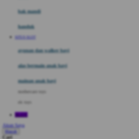
Mini Monkey
Moby
bak mandi
Momami
handuk
Mothercare
SITUS SLOT
Mustela
ayunan dan walker bayi
My Buddy Tag
My K
alas bermain anak bayi
N
mainan anak bayi
Naif
mothercare toys
Nike
elc toys
Nordic Natural
SLOT
Nuby
Akun Saya
Nuna
Masuk
Cari