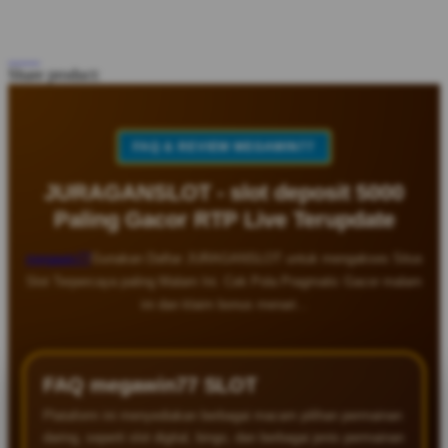
Share product:
FAQ & REVIEW MEGAWIN77
JURAGANSLOT - slot deposit 5000
Paling Gacor RTP Live Terupdate
megawin77
Gunakan Daftar JURAGANSLOT untuk mengakses Situs
Slot Terpercaya paling Malam Ini. Cek Pola Pragmatic Gacor malam
ini dan klaim bonus menari...
FAQ megawin77 SLOT
Plataform ini menyediakan berbagai macam pilihan permainan
daring, seperti slot digital, bingo, dan berbagai jenis permainan