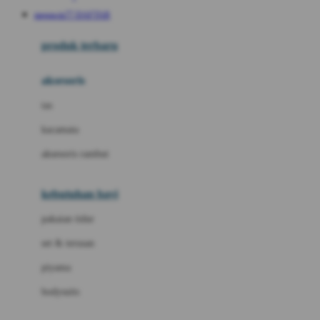
Awan
megawin77 DAFTAR
Azetabio
produk terbaru
B
aksesoris
Baabaasheepz
tas
Babiators
kacamata
Baby Dove
aksesoris rambut
Baby Jogger
Baby Rovega
kebutuhan bayi
Babybee
pakaian tidur
Banana Boat
set & terusan
Banz
piyama
Barbie
bodysuits
Beaba