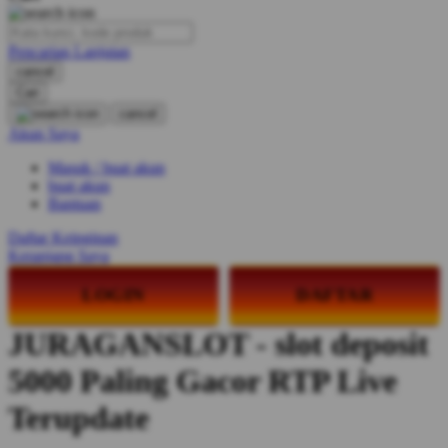
O
Pencarian Lanjutan
Oh Ma Grain
cancel
Okiedog
Cari
cancel
P
Akun Saya
Masuk / buat akun
Peachy
buat akun
Phil & Ted's
Bantuan
Philips Avent
Daftar Keinginan
Keranjang Saya
Pigeon
LOGIN
DAFTAR
Playgro
JURAGANSLOT - slot deposit
Poled Global
5000 Paling Gacor RTP Live
Ponycycle
Puma
Terupdate
Pureats