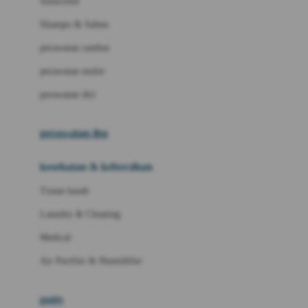
Sunscreen
London Taxi
Shampo & Sabun
Love To Dream
perawatan rambut
perawatan mulut
M
perawatan diri
Magformers
Mama's Choice
perawatan ibu
Mamas&Papas
kesehatan & kebersihan
Mamaway
Tissue basah
Maxi Cosi
Laundry & Cleaning
Megabloks
Medical
Micro
Air Purifier & Humidifier
MiDeer
Mimi & Lula
potty