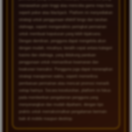
seperti memeriksa pembaruan permainan terbaru atau
bingo, roulette, hingga taruhan olahraga, kasino live,
menggunakan strategi untuk deposit dan penarikan
dan permainan meja, semua tersedia dalam satu
yang lebih cepat dan aman. Dengan memanfaatkan tips
platform dengan update terbaru yang rutin
ini, kamu bisa menjelajahi berbagai macam permainan
ditambahkan. Tips navigasi sederhana membantumu
seperti slot, bingo, dan bahkan jenis game sports
menemukan favorit dengan cepat, sementara sistem
secara maksimal.
deposit dan penarikan cepat memastikan pengalaman
bermain tetap nyaman tanpa hambatan. Mulai
eksplorasi dan kumpulkan poin tinggi di setiap sesi
permainan!
‹
›
Back to top
megawin77
butuh
unduh aplikasi
we accept
bantuan?
megawin77