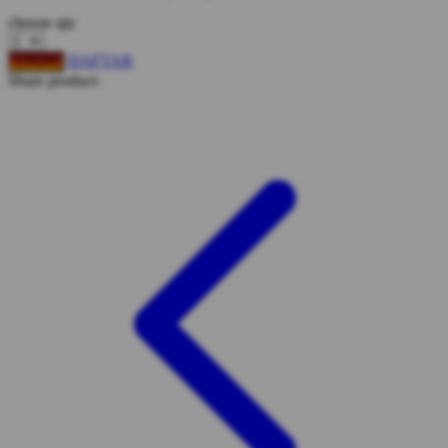
choose qty
Squishmallows
Starbooks
DAFTAR
LOGIN
Share product:
Stick-O
Stokke
Sudocrem
Sumimo
Sunnylife
Sun-Staches
Swimava
T
Tommee Tippee
Trunki
Tutti Bambini