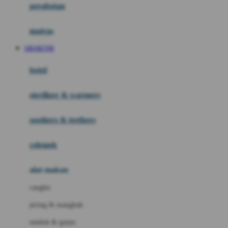
perabotan
Happy Tummy
Hauck
matras
Havaianas
SBOBET88
Hegen
botol
Hot Wheels
sterilizer & warmers
Hybrid
soothers & teethers
I
Inlacta DHA
celemek
Interlac
alat makan
Ivenet
cangkir
J
piring & mangkuk
Jack N Jill
sendok & garpu