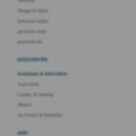
Sunscreen
London Taxi
Shampo & Sabun
Love To Dream
perawatan rambut
perawatan mulut
M
perawatan diri
Magformers
Mama's Choice
perawatan ibu
Mamas&Papas
kesehatan & kebersihan
Mamaway
Tissue basah
Maxi Cosi
Laundry & Cleaning
Megabloks
Medical
Micro
Air Purifier & Humidifier
MiDeer
Mimi & Lula
potty