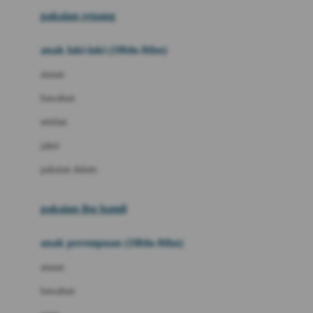
Buggygear
pakaian renang
Bumkins
anak laki-laki (18bln-8thn)
C
atasan
Cetaphil
bawahan
Chicco
setelan
Childlife
jaket
Clevamama
pakaian dalam
Cocolatte
Cottonseeds
pakaian ibu hamil
Cozy N Safe
anak perempuan (18bln-8thn)
Crane
atasan
Cybex
bawahan
D