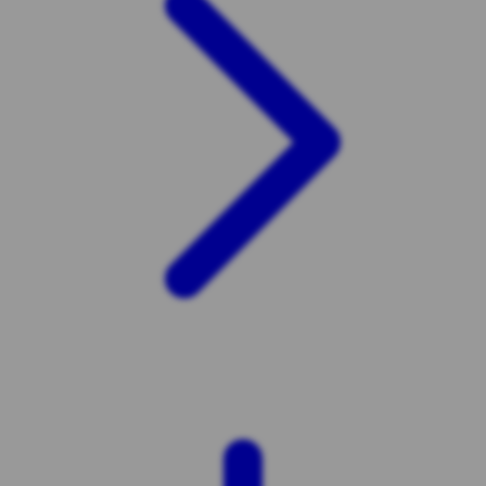
Twistshake
TY Toys
U
V
Veja
Vitaflow
Vtech
W
Waterland
Wellness