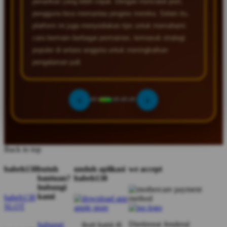
dan olahraga dalam hitungan cepat, lengkap dengan
arahan agar pengalaman bermain aman dan nyaman.
‹
›
Back to top
babeh138
butuh
unduh aplikasi
we accept
bantuan?
babeh138
hubungi
kami
babeh138
SLOT
Direktorat Jenderal
hubungi
ikuti kami di
babeh138
Perlindungan Konsumen dan
kami
media sosial
LOGIN
Tertib Niaga
Kementerian Perdagangan
bantuan
RI
LINK
dan faq
WhatsApp: +62 812 1021
babeh138