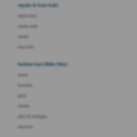
Beauty Barn
sepatu & kaus kaki
Bio Oil
sepatu bayi
Biolane
sepatu anak
Bite Fighters
sandal
Bizzi Growin
kaus kaki
Blackmores
fashion bayi (0bln-3thn)
Blooming Marvellous
atasan
Bonnels
bawahan
Bravado
gaun
Bruder
setelan
Brush Baby
jaket & kardigan
Buds Organics
aksesoris
Bugaboo