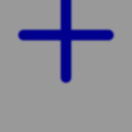
X
Xootz
Y
Yamatoya
Z
Zaxy
Zoggs
0-9
4Moms
59S