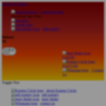
lewati ke Konten
download apps
download app from:
gift registry
Bahasa
ID
LOGIN
DAFTAR
Contact
Us
Toggle Nav
about Kanmo Circle
gift registry
store finder
contact us