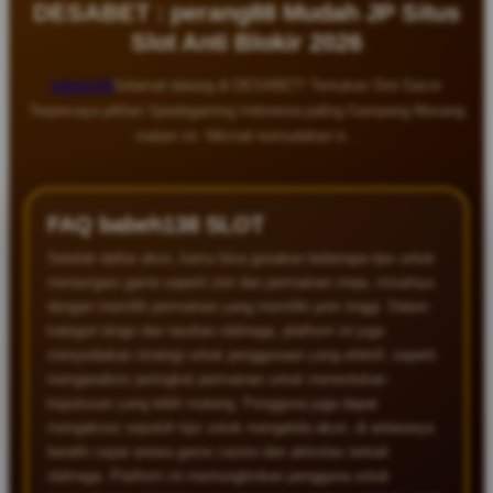
DESABET : perang88 Mudah JP Situs
Slot Anti Blokir 2026
babeh138
Selamat datang di DESABET! Temukan Slot Gacor
Terpercaya pilihan Spadegaming Indonesia paling Gampang Menang
malam ini. Nikmati kemudahan tr...
FAQ babeh138 SLOT
Setelah daftar akun, kamu bisa gunakan beberapa tips untuk
menavigasi game seperti slot dan permainan meja, misalnya
dengan memilih permainan yang memiliki poin tinggi. Dalam
kategori bingo dan taruhan olahraga, platform ini juga
menyediakan strategi untuk penggunaan yang efektif, seperti
menganalisis peringkat permainan untuk menentukan
keputusan yang lebih matang. Pengguna juga dapat
mengakses sepuluh tips untuk mengelola akun, di antaranya
beralih cepat antara game casino dan aktivitas terkait
olahraga. Platform ini memungkinkan pengguna untuk